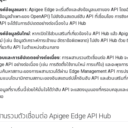
งค์ข้อมูลเมตา:
Apigee Edge จะเริ่มดึงและส่งข้อมูลเมตาของ API โดยอั
ข้อมูลจำเพาะของ OpenAPI) ไปยังอินสแตนซ์ฮับ API ที่เชื่อมโยง การซิงค์นี
PI จะได้รับการอัปเดตอย่างต่อเนื่องใน API Hub
งค์ข้อมูลรันไทม์:
หากเปิดใช้ส่วนเสริมที่เกี่ยวข้องใน API Hub แล้ว Ap
ม์ (เช่น ข้อมูลวิเคราะห์การเข้าชม อัตราข้อผิดพลาด) ไปยัง API Hub ด้วย ซึ
กี่ยวกับ API ในตำแหน่งส่วนกลาง
บและการอัปเดตอย่างต่อเนื่อง:
การผสานรวมตัวเชื่อมต่อ API Hub 
 API อย่างต่อเนื่อง (เช่น การติดตั้งใช้งานใหม่ การแก้ไข) และจะพุชการ
คุณค้นหาสถานะของการผสานรวมได้ผ่าน Edge Management API การประ
่ยนแบบไดนามิกตามสถานะของอินสแตนซ์ปลั๊กอินฮับ API และส่วนเสริมที่ก
มูลที่ราบรื่นนี้ช่วยให้มั่นใจได้ว่าฮับ API จะแสดงมุมมองที่ครอบคลุมและ
มอ
สานรวมตัวเชื่อมต่อ Apigee Edge API Hub