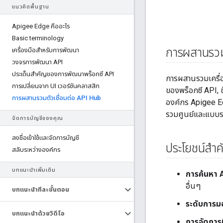
แนวคิดพื้นฐาน
Apigee Edge คืออะไร
Basic terminology
การผสานรวมต
เครื่องมือสำหรับการพัฒนา
วงจรการพัฒนา API
ประเด็นสําคัญของการพัฒนาพร็อกซี API
การผสานรวมเครื่อ
การเปลี่ยนจาก UI เวอร์ชันคลาสสิก
ของพร็อกซี API, ข
การผสานรวมตัวเชื่อมต่อ API Hub
องค์กร Apigee E
รวมศูนย์และแบบรว
จัดการบัญชีของคุณ
ลงชื่อเข้าใช้และจัดการบัญชี
ประโยชน์สำ
สลับระหว่างองค์กร
บทแนะนำเพิ่มเติม
การค้นหา 
อื่นๆ
บทแนะนําทีละขั้นตอน
ระดับการมอง
บทแนะนำด้วยวิดีโอ
การจัดการท