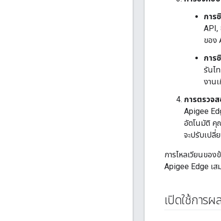
การซิ
API, 
ของ A
การซิ
รันไท
งานเ
การตรวจสอ
Apigee Edge
อัตโนมัติ 
จะปรับเปลี
การไหลเวียนของข้อ
Apigee Edge เส
เปิดใช้การผ