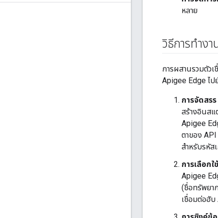
หลาย
วิธีการทำงา
การผสานรวมตัวเชื
Apigee Edge ไปยั
การจัดสรร 
สร้างอินสแต
Apigee Edg
ตาของ API ห
สำหรับรหัสเ
การเลือกใช
Apigee Edg
(ชื่อทรัพยา
เชื่อมต่อฮ
การซิงค์ข้อ