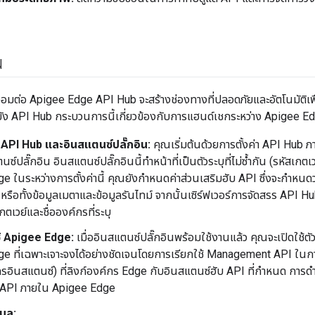
น
่อมต่อ Apigee Edge API Hub จะสร้างช่องทางที่ปลอดภัยและอัตโนมัติเพื
ง API Hub กระบวนการนี้เกี่ยวข้องกับการแฮนด์เชกระหว่าง Apigee E
API Hub และอินสแตนซ์ปลั๊กอิน:
คุณเริ่มต้นด้วยการตั้งค่า API Hub 
นซ์ปลั๊กอิน อินสแตนซ์ปลั๊กอินนี้ทำหน้าที่เป็นตัวระบุที่ไม่ซ้ำกัน (รหัสเ
e ในระหว่างการตั้งค่านี้ คุณยังกำหนดค่าส่วนเสริมฮับ API ซึ่งจะกำหน
รือทั้งข้อมูลเมตาและข้อมูลรันไทม์ จากนั้นเซิร์ฟเวอร์การจัดสรร API H
กตเวย์และชื่อองค์กรที่ระบุ
้ Apigee Edge:
เมื่ออินสแตนซ์ปลั๊กอินพร้อมใช้งานแล้ว คุณจะเปิดใช้ต
e ที่เฉพาะเจาะจงได้อย่างชัดเจนโดยการเรียกใช้ Management API ในการ
กรอินสแตนซ์) ที่ลิงก์องค์กร Edge กับอินสแตนซ์ฮับ API ที่กำหนด การดำ
ับ API ภายใน Apigee Edge
มูล: