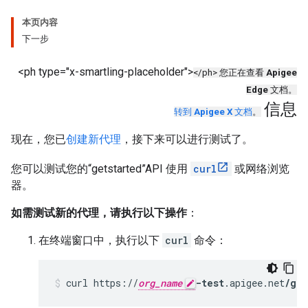
本页内容
下一步
<ph type="x-smartling-placeholder">
</ph> 您正在查看
Apigee
Edge
文档。
信息
转到
Apigee X
文档
。
现在，您已
创建新代理
，接下来可以进行测试了。
您可以测试您的“getstarted”API 使用
curl
或网络浏览
器。
如需测试新的代理，请执行以下操作
：
在终端窗口中，执行以下
curl
命令：
curl https://
org_name
-test
.apigee.net
/get