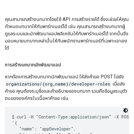
คุณสามารถสร้างบทบาทโดยใช้ API การสร้างรายได้ ซึ่งจะช่วยให้คุณ
กำหนดบทบาทให้กับพาร์ทเนอร์ได้ เช่น คุณสามารถสร้างบทบาทผู้
ดูแลระบบและนักพัฒนาแอปพลิเคชันให้กับพาร์ทเนอร์ได้ จากนั้นจึง
มอบหมายบทบาทเหล่านั้นให้กับพนักงานพาร์ทเนอร์ที่เฉพาะเจาะจง
ได้
การสร้างบทบาทนักพัฒนาแอป
หากต้องการสร้างบทบาทนักพัฒนาแอป ให้ส่งคําขอ POST ไปยัง
organizations/{org_name}/developer-roles
เมื่อส่ง
คำขอ คุณต้องระบุชื่อและคำอธิบายของบทบาท รวมถึงข้อมูลระบุตัว
ตนขององค์กรในเนื้อหาคำขอ เช่น
$ curl -H "Content-Type:application/json" -X POST -
'{

   "name": "appDeveloper",
