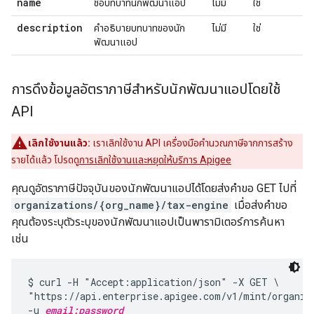
name
ชื่อบทบาทนักพัฒนาแอป
ไม่มี
ใช่
description
คำอธิบายบทบาทของนัก
ไม่มี
ใช่
พัฒนาแอป
การดึงข้อมูลอัตราภาษีสำหรับนักพัฒนาแอปโดยใช้
API
เลิกใช้งานแล้ว:
เราเลิกใช้งาน API เครื่องมือคำนวณภาษีจากการสร้าง
รายได้แล้ว โปรดดู
การเลิกใช้งานและหยุดให้บริการ Apigee
คุณดูอัตราภาษีปัจจุบันของนักพัฒนาแอปได้โดยส่งคำขอ GET ไปที่
organizations/{org_name}/tax-engine
เมื่อส่งคำขอ
คุณต้องระบุตัวระบุของนักพัฒนาแอปเป็นพารามิเตอร์การค้นหา
เช่น
$ curl -H "Accept:application/json" -X GET \

"https://api.enterprise.apigee.com/v1/mint/organiz
-u 
email:password