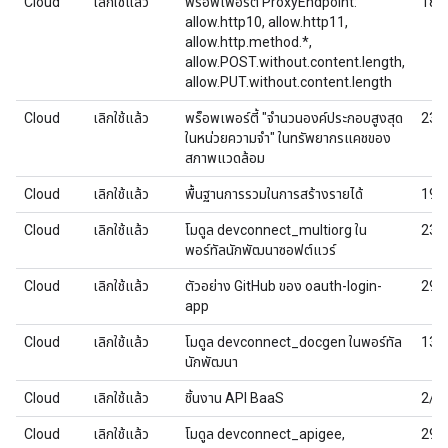
Cloud
เลิกใช้แล้ว
พร็อพเพอร์ตี้ ProxyEndpoint:
18/
allow.http10, allow.http11,
allow.http.method.*,
allow.POST.without.content.length,
allow.PUT.without.content.length
Cloud
เลิกใช้แล้ว
พร็อพเพอร์ตี้ "จำนวนองค์ประกอบสูงสุด
23/
ในหน่วยความจำ" ในทรัพยากรแคชของ
สภาพแวดล้อม
Cloud
เลิกใช้แล้ว
พื้นฐานการรวมในการสร้างรายได้
19/
Cloud
เลิกใช้แล้ว
โมดูล devconnect_multiorg ใน
23/
พอร์ทัลนักพัฒนาซอฟต์แวร์
Cloud
เลิกใช้แล้ว
ตัวอย่าง GitHub ของ oauth-login-
29/
app
Cloud
เลิกใช้แล้ว
โมดูล devconnect_docgen ในพอร์ทัล
13/
นักพัฒนา
Cloud
เลิกใช้แล้ว
ชิ้นงาน API BaaS
2/5
Cloud
เลิกใช้แล้ว
โมดูล devconnect_apigee,
29/