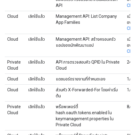
API
CPS
Cloud
เลิกใช้แล้ว
Management API: List Company
เมื่อ
App Families
องค์
CPS
Cloud
เลิกใช้แล้ว
Management API: สร้างครอบครัว
เมื่อ
แอปของนักพัฒนาแอป
องค์
CPS
Private
เลิกใช้แล้ว
API การตรวจสอบคิว QPID ใน Private
24/
Cloud
Cloud
Cloud
เลิกใช้แล้ว
แดชบอร์ดรายงานที่กำหนดเอง
1/1
Cloud
เลิกใช้แล้ว
ส่วนหัว X-Forwarded-For โดยค่าเริ่ม
1/1
ต้น
Private
เลิกใช้แล้ว
พร็อพเพอร์ตี้
8/9
Cloud
hash.oauth.tokens.enabled ใน
keymanagement.properties ใน
Private Cloud