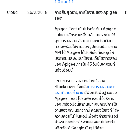
1.0 และ 1.1
Cloud
26/2/2018
การสิ้นสุดอายุการใช้งานของ Apigee
12/
Test
Apigee Test เป็นโปรเจ็กต์ใน Apigee
Labs มาสักระยะหนึ่งแล้ว โดยจะช่วยให้
คุณ ตรวจสอบ สังเกต และแจ้งเตือน
ความพร้อมใช้งานของอุปกรณ์ปลายทาง
API ได้ Apigee ได้ตัดสินใจที่จะหยุดให้
บริการนี้และจะเลิกใช้งานเว็บไซต์ทดสอบ
ของ Apigee ภายใน 45 วันนับจากวันที่
แจ้งเตือนนี้
ระบบการตรวจสอบกล่องดำของ
Stackdriver ซึ่งก็คือ
การตรวจสอบช่วง
เวลาที่ระบบทำงาน
มีฟังก์ชันพื้นฐานของ
Apigee Test โปรดพิจารณาใช้บริการ
ของเครื่องมือนี้หากเหมาะกับกรณีการใช้
งานของคุณ นอกจากนี้ คุณยังใช้ลิงก์ "ส่ง
ความคิดเห็น" ในแอปเพื่อส่งคำขอฟีเจอร์
สำหรับกรณีการใช้งานของคุณไปยังทีม
ผลิตภัณฑ์ Google นั้นๆ ได้ด้วย