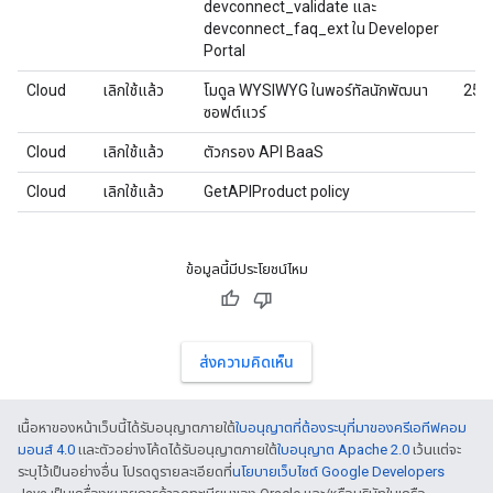
devconnect_validate และ
devconnect_faq_ext ใน Developer
Portal
Cloud
เลิกใช้แล้ว
โมดูล WYSIWYG ในพอร์ทัลนักพัฒนา
25/
ซอฟต์แวร์
Cloud
เลิกใช้แล้ว
ตัวกรอง API BaaS
Cloud
เลิกใช้แล้ว
GetAPIProduct policy
ข้อมูลนี้มีประโยชน์ไหม
ส่งความคิดเห็น
เนื้อหาของหน้าเว็บนี้ได้รับอนุญาตภายใต้
ใบอนุญาตที่ต้องระบุที่มาของครีเอทีฟคอม
มอนส์ 4.0
และตัวอย่างโค้ดได้รับอนุญาตภายใต้
ใบอนุญาต Apache 2.0
เว้นแต่จะ
ระบุไว้เป็นอย่างอื่น โปรดดูรายละเอียดที่
นโยบายเว็บไซต์ Google Developers