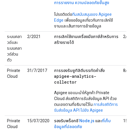
การรายงาน ความปลอดภัยขั้นสูง
โปรดติดต่อ
ทีมสนับสนุนของ Apigee
Edge
เพื่อขอข้อมูลเกี่ยวกับการเลิกใช้
งานและเส้นทางการย้ายข้อมูล
ระบบคลา
2/2021
การเลิกใช้งานเครื่องมือภาษีสำหรับการ
2/2
วด์และ
สร้างรายได้
ระบบคลา
วด์ส่วน
ตัว
Private
31/7/2017
การรองรับยูทิลิตีบรรทัดคำสั่ง
8/3
apigee-analytics-
Cloud
collector
Apigee ขอแนะนำให้ลูกค้า Private
Cloud ส่งสถิติการรับส่งข้อมูล API ด้วย
ตนเองตามที่อธิบายไว้ใน
การส่งสถิติการ
รับส่งข้อมูล API ไปยัง Apigee
Private
15/07/2020
รองรับพร็อกซี
Node.js
และ
ที่เก็บ
15/
Cloud
ข้อมูลที่ปลอดภัย