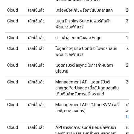
Cloud
เลิกใช้แล้ว
เครื่องมือแก้ไขพร็อกซีแบบคลาสสิก
20/
Cloud
เลิกใช้แล้ว
โมดูล Display Suite ในพอร์ทัลนัก
31/
พัฒนาซอฟต์แวร์
Cloud
เลิกใช้แล้ว
การเข้าสู่ระบบเดิมของ Edge
14/
Cloud
เลิกใช้แล้ว
โมดูลต่างๆ ของ Contrib ในพอร์ทัลนัก
7/3
พัฒนาซอฟต์แวร์
Cloud
เลิกใช้แล้ว
แอตทริบิวต์ async ในการกำหนดค่า
25/
นโยบาย
Cloud
เลิกใช้แล้ว
Management API: แอตทริบิวต์
26/
chargePerUsage เมื่ออัปเดตยอดเงิน
เติมเงินสำหรับการสร้างรายได้
Cloud
เลิกใช้แล้ว
Management API: อัปเดต KVM (พร็
เมื่อ
อกซี, env, องค์กร)
องค์
CPS
Cloud
เลิกใช้แล้ว
API การจัดการ: รับคีย์ แอป นักพัฒนา
เมื่อ
ซอฟต์แวร์ หรือบริษัทสำหรับผลิตภัณฑ์
องค์