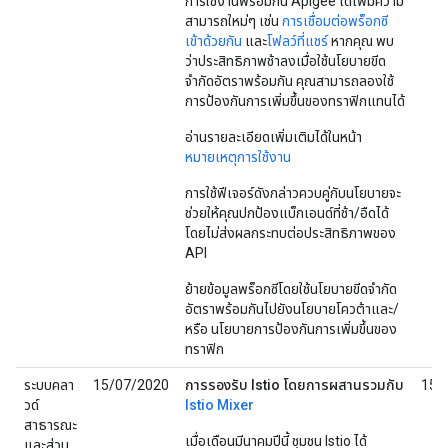
การใช้งานพร้อมกัน Apigee ได้เพิ่มความ
สามารถใหม่ๆ เช่น
การเชื่อมต่อพร็อกซี
เข้าด้วยกัน
และ
โฟลว์ที่แชร์
หากคุณ พบ
ว่าประสิทธิภาพช้าลงเมื่อใช้นโยบายขีด
จำกัดอัตราพร้อมกัน คุณสามารถลองใช้
การป้องกันการเพิ่มขึ้นของทราฟิกแทนได้
อ่านรายละเอียดเพิ่มเติมได้ในหน้า
หมายเหตุการใช้งาน
การใช้ฟีเจอร์ดังกล่าวควบคู่กับนโยบายจะ
ช่วยให้คุณปกป้องแบ็กเอนด์ที่ช้า/อืดได้
โดยไม่ส่งผลกระทบต่อประสิทธิภาพของ
API
ย้ายข้อมูลพร็อกซีโดยใช้นโยบายขีดจํากัด
อัตราพร้อมกันไปยังนโยบายโควต้าและ/
หรือ นโยบายการป้องกันการเพิ่มขึ้นของ
ทราฟิก
ระบบคลา
15/07/2020
การรองรับ Istio โดยการผสานรวมกับ
15/
วด์
Istio Mixer
สาธารณะ
เมื่อเดือนมีนาคมปีนี้ ชุมชน Istio ได้
และส่วน