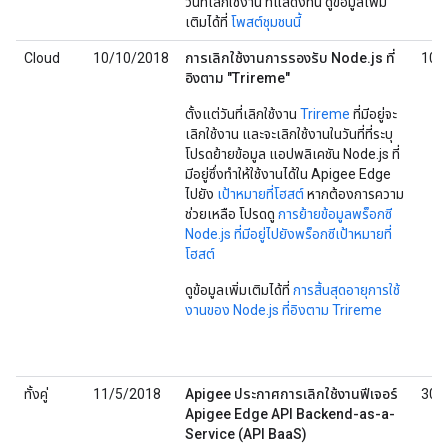
วันที่เลิกใช้งาน ที่แสดงที่นี่ ดูข้อมูลเพิ่ม
เติมได้ที่
โพสต์ชุมชนนี้
Cloud
10/10/2018
การเลิกใช้งานการรองรับ Node.js ที่
10/
อิงตาม "Trireme"
ตั้งแต่วันที่เลิกใช้งาน
Trireme
ที่มีอยู่จะ
เลิกใช้งาน และจะเลิกใช้งานในวันที่ที่ระบุ
โปรดย้ายข้อมูล แอปพลิเคชัน Node.js ที่
มีอยู่ซึ่งทําให้ใช้งานได้ใน Apigee Edge
ไปยัง
เป้าหมายที่โฮสต์
หากต้องการความ
ช่วยเหลือ โปรดดู
การย้ายข้อมูลพร็อกซี
Node.js ที่มีอยู่ไปยังพร็อกซีเป้าหมายที่
โฮสต์
ดูข้อมูลเพิ่มเติมได้ที่
การสิ้นสุดอายุการใช้
งานของ Node.js ที่อิงตาม Trireme
ทั้งคู่
11/5/2018
Apigee ประกาศการเลิกใช้งานฟีเจอร์
30/
Apigee Edge API Backend-as-a-
Service (API BaaS)