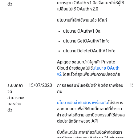
มาตรฐาน OAuth v1.0a จึงแนะนําให้ผู้ใช้
ตัว
เปลี่ยนไปใช้ OAuth v2.0
นโยบายที่เลิกใช้งานแล้ว ได้แก่
นโยบาย OAuthv1.0a
นโยบาย GetOAuthV1Info
นโยบาย DeleteOAuthV1Info
Apigee ขอแนะนำให้ลูกค้า Private
Cloud ย้ายข้อมูลไปใช้
นโยบาย OAuth
v2
โดยเร็วที่สุดเพื่อเพิ่มความปลอดภัย
ระบบคลา
15/07/2020
การรองรับฟีเจอร์ขีดจำกัดอัตราพร้อม
15/
วด์
กัน
สาธารณะ
นโยบายขีดจำกัดอัตราพร้อมกัน
ได้รับการ
และส่วน
ออกแบบมาเพื่อใช้กับแบ็กเอนด์ที่ทำงาน
ตัว
ช้า อย่างไรก็ตาม สถาปัตยกรรมที่ใช้ส่งผล
ต่อประสิทธิภาพของ API
นับตั้งแต่ประกาศเกี่ยวกับขีดจํากัดอัตรา