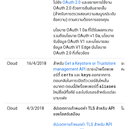
ไปยัง
OAuth 2.0
และขยายการใช้งาน
OAuth 2.0 ด้วยการยืนยันลายเซ็น
(สำหรับการตรวจสอบความสมบูรณ์ระดับ
ข้อความ) ตามความต้องการของคุณ
นโยบาย OAuth 1.0a ที่ได้รับผลกระทบ
รวมถึงนโยบาย OAuth v1.0a, นโยบาย
รับข้อมูล OAuth V1 และนโยบายลบ
ข้อมูล OAuth V1 Edge มีนโยบาย
OAuth 2.0 ที่เกี่ยวข้อง
Cloud
16/4/2018
สำหรับ
Get a Keystore or Truststore
จะแจ
management API
เราจะนำพร็อพเพ
หลัง
certs
keys
อร์ตี้
และ
ออกจากการ
ตอบกลับในการเปิดตัวเวอร์ชันใหม่ใน
aliases
อนาคต ตอนนี้มีพร็อพเพอร์ตี้
ใหม่ซึ่งมีทั้งคีย์ และใบรับรองสำหรับแต่ละ
นามแฝง
Cloud
4/3/2018
อัปเดตการกำหนดค่า TLS สำหรับ API
ไม่มี
ของโฮสต์เสมือน
อัปเดตการกำหนดค่า TLS สำหรับ API