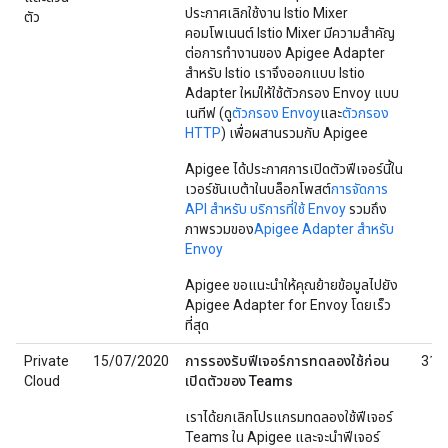
ประกาศเลิกใช้งาน Istio Mixer
ตัว
คอมโพเนนต์ Istio Mixer มีความสำคัญ
ต่อการทำงานของ Apigee Adapter
สำหรับ Istio เราจึงออกแบบ Istio
Adapter ใหม่ให้ใช้ตัวกรอง Envoy แบบ
เนทีฟ (ดู
ตัวกรอง Envoy
และ
ตัวกรอง
HTTP
) เพื่อผสานรวมกับ Apigee
Apigee ได้ประกาศการเปิดตัวฟีเจอร์นี้ใน
เวอร์ชันเบต้าในบล็อกโพสต์
การจัดการ
API สำหรับ บริการที่ใช้ Envoy
รวมถึง
ภาพรวมของ
Apigee Adapter สำหรับ
Envoy
Apigee ขอแนะนำให้คุณย้ายข้อมูลไปยัง
Apigee Adapter for Envoy โดยเร็ว
ที่สุด
Private
15/07/2020
การรองรับฟีเจอร์การทดลองใช้ก่อน
31/
Cloud
เปิดตัวของ Teams
เราได้ยกเลิกโปรแกรมทดลองใช้ฟีเจอร์
Teams ใน Apigee และจะนำฟีเจอร์