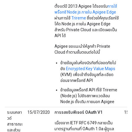
ตั้งแต่ปี 2013 Apigee ได้รองรับ
การใช้
พร็อกซี Node.js ภายใน Apigee Edge
ผ่านการใช้
Trireme
ซึ่งช่วยให้คุณเรียกใช้
โค้ด Node.js ภายใน Apigee Edge
สำหรับ Private Cloud และเปิดเผยเป็น
API ได้
Apigee ขอแนะนำให้ลูกค้า Private
Cloud ทำตามขั้นตอนต่อไปนี้
ย้ายข้อมูลในห้องนิรภัยที่ปลอดภัยไป
ยัง
Encrypted Key Value Maps
(KVM) เพื่อเข้าถึงข้อมูลที่ละเอียด
อ่อนจากพร็อกซี API
ย้ายข้อมูลพร็อกซี API ที่ใช้ Trireme
(Node.js) ไปยังสภาพแวดล้อม
Node.js ดั้งเดิม ภายนอก Apigee
ระบบคลา
15/07/2020
การรองรับฟีเจอร์ OAuth V1
15/
วด์
เนื่องจาก IETF RFC 6749 กลายเป็น
สาธารณะ
มาตรฐานที่แทนที่ OAuth 1.0a ผู้ดูแล
และส่วน