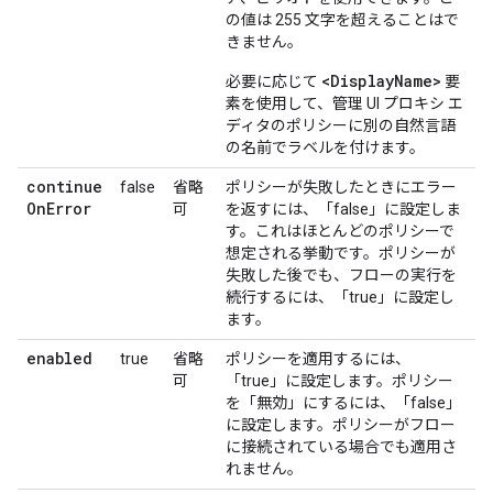
の値は 255 文字を超えることはで
きません。
<DisplayName>
必要に応じて
要
素を使用して、管理 UI プロキシ エ
ディタのポリシーに別の自然言語
の名前でラベルを付けます。
continue
false
省略
ポリシーが失敗したときにエラー
On
Error
可
を返すには、「false」に設定しま
す。これはほとんどのポリシーで
想定される挙動です。ポリシーが
失敗した後でも、フローの実行を
続行するには、「true」に設定し
ます。
enabled
true
省略
ポリシーを適用するには、
可
「true」に設定します。ポリシー
を「無効」にするには、「false」
に設定します。ポリシーがフロー
に接続されている場合でも適用さ
れません。