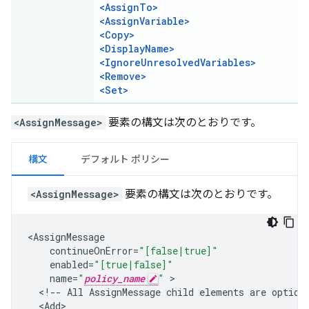
<AssignTo>
<AssignVariable>
<Copy>
<DisplayName>
<IgnoreUnresolvedVariables>
<Remove>
<Set>
<AssignMessage>
要素の構文は次のとおりです。
構文
デフォルト ポリシー
<AssignMessage>
要素の構文は次のとおりです。
<
AssignMessage
continueOnError
=
"[false|true]"
enabled
=
"[true|false]"
name
=
"
policy_name
"
<
!--
All
AssignMessage
child
elements
are
option
<
Add