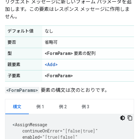
リクエスト メッセージに新しいフォーム パラメータを追
加します。この要素はレスポンス メッセージに作用しま
せん。
デフォルト値
なし
要否
省略可
<Form
Param>
型
要素の配列
<Add>
親要素
<Form
Param>
子要素
<FormParams>
要素の構文は次のとおりです。
構文
例 1
例 2
例 3
<
AssignMessage
continueOnError
=
"[false|true]"
enabled
=
"[true|false]"