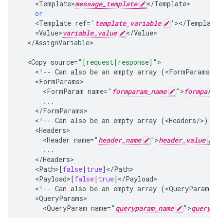
<
Template>
message_template
<
/
Template
or
<
Template
ref
=
'
template_variable
'
><
/
Templat
<
Value>
variable_value
<
/
Value
<
/
AssignVariable
>

<
Copy
source
=
"[request|response]"
<
!--
Can
also
be
an
empty
array
(
<
FormParams
/
>
<
FormParams
<
FormParam
name
=
"
formparam_name
"
>
formpara
...
<
/
FormParams
<
!--
Can
also
be
an
empty
array
(
<
Headers
/
>
)
-
<
Headers
<
Header
name
=
"
header_name
"
>
header_value
...
<
/
Headers
<
Path
>
[
false
|
true
]
<
/
Path
<
Payload
>
[
false
|
true
]
<
/
Payload
<
!--
Can
also
be
an
empty
array
(
<
QueryParams
/
<
QueryParams
<
QueryParam
name
=
"
queryparam_name
"
>
queryp
...