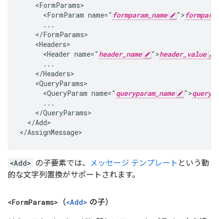
    <FormParams>

      <FormParam name="
formparam_name
">
formpara
      ...

    </FormParams>

    <Headers>

      <Header name="
header_name
">
header_value
      ...

    </Headers>

    <QueryParams>

      <QueryParam name="
queryparam_name
">
queryp
      ...

    </QueryParams>

  </Add>

</AssignMessage>
<Add>
の子要素では、
メッセージ テンプレート
という動
的な文字列置換がサポートされます。
<Form
Params>
（
<Add>
の子）