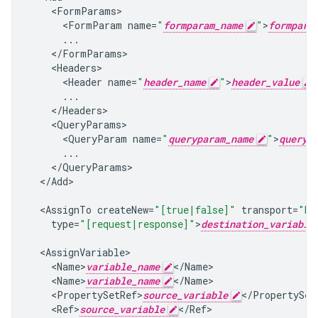
<
FormParams
<
FormParam
name
=
"
formparam_name
"
>
formpara
...
<
/
FormParams
<
Headers
<
Header
name
=
"
header_name
"
>
header_value
...
<
/
Headers
<
QueryParams
<
QueryParam
name
=
"
queryparam_name
"
>
queryp
...
<
/
QueryParams
<
/
Add
>

<
AssignTo
createNew
=
"[true|false]"
transport
=
"ht
type
=
"[request|response]"
>
destination_variable
<
AssignVariable
<
Name>
variable_name
<
/
Name
<
Name>
variable_name
<
/
Name
<
PropertySetRef>
source_variable
<
/
PropertySet
<
Ref>
source_variable
<
/
Ref