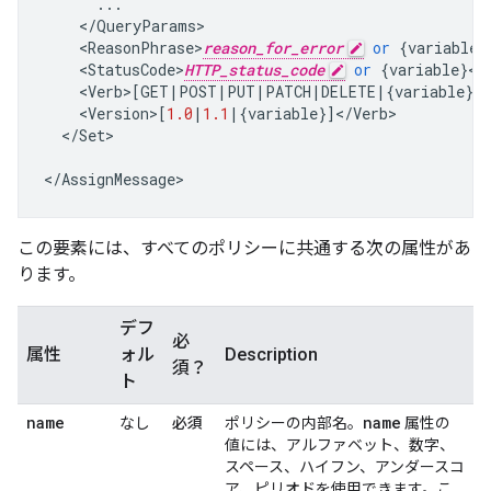
...
<
/
QueryParams
<
ReasonPhrase>
reason_for_error
or
{
variable
}
<
StatusCode>
HTTP_status_code
or
{
variable
}
<
/
<
Verb
>
[
GET
|
POST
|
PUT
|
PATCH
|
DELETE
|
{
variable
}]
<
<
Version
>
[
1.0
|
1.1
|
{
variable
}]
<
/
Verb
<
/
Set
>

<
/
AssignMessage
>
この要素には、すべてのポリシーに共通する次の属性があ
ります。
デフ
必
属性
ォル
Description
須？
ト
name
name
なし
必須
ポリシーの内部名。
属性の
値には、アルファベット、数字、
スペース、ハイフン、アンダースコ
ア、ピリオドを使用できます。こ