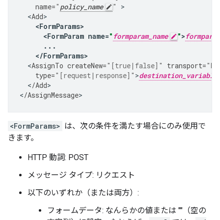
name
=
"
policy_name
"
<
Add
<
FormParams
<
FormParam
name
=
"
formparam_name
"
>
formpara
...
<
/
FormParams
>
<
AssignTo
createNew
=
"[true|false]"
transport
=
"ht
type
=
"[request|response]"
>
destination_variable
<
/
Add
>

<
/
AssignMessage
>
<FormParams>
は、次の条件を満たす場合にのみ使用で
きます。
HTTP 動詞: POST
メッセージ タイプ: リクエスト
以下のいずれか（または両方）:
フォームデータ: なんらかの値または ""（空の