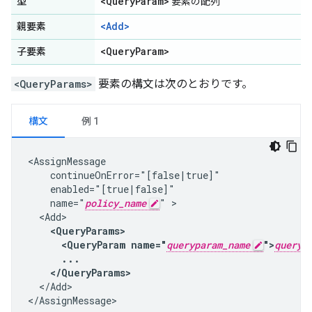
<Query
Param>
型
要素の配列
<Add>
親要素
<Query
Param>
子要素
<QueryParams>
要素の構文は次のとおりです。
構文
例 1
<AssignMessage

    continueOnError="[false|true]"

    enabled="[true|false]"

    name="
policy_name
" >

    <QueryParams>

      <QueryParam name="
queryparam_name
">
queryp
      ...

    </QueryParams>
  </Add>

</AssignMessage>