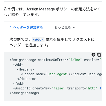
次の例では、Assign Message ポリシーの使用方法をいく
つか紹介しています。
1: ヘッダーを追加する
もっと見る
次の例では、
<Add>
要素を使用してリクエストに
ヘッダーを追加します。
<
AssignMessage
continueOnError
=
"false"
enabled
=
"tr
<
Add
<
Headers
<
Header
name
=
"user-agent"
>
{
request
.
user
.
agen
<
/
Headers
<
/
Add
<
AssignTo
createNew
=
"false"
transport
=
"http"
typ
<
/
AssignMessage
>