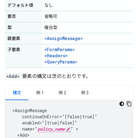
デフォルト値
なし
要否
省略可
型
複合型
<AssignMessage>
親要素
<FormParams>
子要素
<Headers>
<QueryParams>
<Add>
要素の構文は次のとおりです。
構文
例 1
例 2
例 3
<AssignMessage

    continueOnError="[false|true]"

    enabled="[true|false]"

    name="
policy_name
" >

  <Add>
