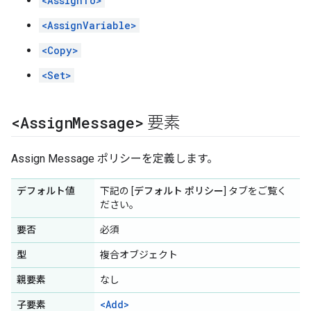
<AssignTo>
<AssignVariable>
<Copy>
<Set>
<Assign
Message>
要素
Assign Message ポリシーを定義します。
デフォルト値
下記の [
デフォルト ポリシー
] タブをご覧く
ださい。
要否
必須
型
複合オブジェクト
親要素
なし
<Add>
子要素