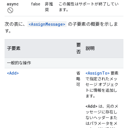
async
false
非推
この属性はサポートが終了してい
not_interested
奨
ます。
次の表に、
<AssignMessage>
の子要素の概要を示しま
す。
要
子要素
説明
否
一般的な操作
<Add>
<AssignTo>
省
要素
略
で指定されたメッ
可
セージ オブジェク
トに情報を追加し
ます。
<Add>
は、元のメ
ッセージに存在し
ないヘッダーまた
はパラメータをメ