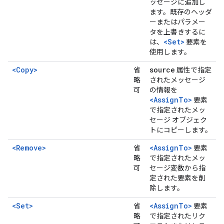
ッセージに追加し
ます。既存のヘッダ
ーまたはパラメー
タを上書きするに
<Set>
は、
要素を
使用します。
<Copy>
source
省
属性で指定
略
されたメッセージ
可
の情報を
<AssignTo>
要素
で指定されたメッ
セージ オブジェク
トにコピーします。
<Remove>
<AssignTo>
省
要素
略
で指定されたメッ
可
セージ変数から指
定された要素を削
除します。
<Set>
<AssignTo>
省
要素
略
で指定されたリク