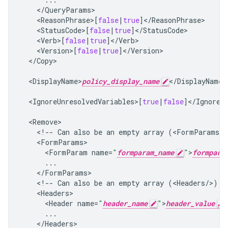
<
/
QueryParams
<
ReasonPhrase
>
[
false
|
true
]
<
/
ReasonPhrase
<
StatusCode
>
[
false
|
true
]
<
/
StatusCode
<
Verb
>
[
false
|
true
]
<
/
Verb
<
Version
>
[
false
|
true
]
<
/
Version
<
/
Copy
>

<
DisplayName>
policy_display_name
<
/
DisplayName
>

<
IgnoreUnresolvedVariables
>
[
true
|
false
]
<
/
IgnoreU
<
Remove
<
!--
Can
also
be
an
empty
array
(
<
FormParams
/
>
<
FormParams
<
FormParam
name
=
"
formparam_name
"
>
formpara
...
<
/
FormParams
<
!--
Can
also
be
an
empty
array
(
<
Headers
/
>
)
-
<
Headers
<
Header
name
=
"
header_name
"
>
header_value
...
<
/
Headers