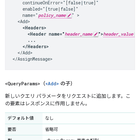
    continueOnError="[false|true]"

    enabled="[true|false]"

    name="
policy_name
" >

    <Headers>

      <Header name="
header_name
">
header_value
      ...

    </Headers>
  </Add>

</AssignMessage>
<Query
Params>
（
<Add>
の子）
新しいクエリ パラメータをリクエストに追加します。こ
の要素はレスポンスに作用しません。
デフォルト値
なし
要否
省略可