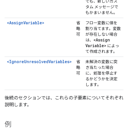
でも、新しいカス
タム メッセージで
もかまいません。
<AssignVariable>
省
フロー変数に値を
略
割り当てます。変数
可
が存在しない場合
<Assign
は、
Variable>
によっ
て作成されます。
<IgnoreUnresolvedVariables>
省
未解決の変数に突
略
き当たった場合
可
に、処理を停止す
るかどうかを決定
します。
後続のセクションでは、これらの子要素についてそれぞれ
説明します。
例