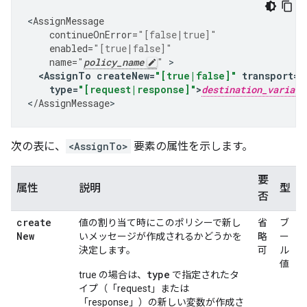
<
AssignMessage
continueOnError
=
"[false|true]"
enabled
=
"[true|false]"
name
=
"
policy_name
"
<
AssignTo
createNew
=
"[true|false]"
transport
=
"
type
=
"[request|response]"
>
destination_variabl
<
/
AssignMessage
>
次の表に、
<AssignTo>
要素の属性を示します。
要
属性
説明
型
否
create
値の割り当て時にこのポリシーで新し
省
ブ
New
いメッセージが作成されるかどうかを
略
ー
決定します。
可
ル
値
type
true の場合は、
で指定されたタ
イプ（「request」または
「response」）の新しい変数が作成さ