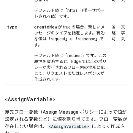
デフォルト値は「http」（唯一サポー
トされる値）です。
type
create
New
が true の場合、新しいメ
省
文
ッセージのタイプを指定します。有効
略
字
な値は「request」か「response」で
可
列
す。
デフォルト値は「request」です。この
属性を省略すると、Edge ではこのポリ
シーが実行されるフロー内の場所に応
じて、リクエストまたはレスポンスが
作成されます。
<Assign
Variable>
宛先フロー変数（Assign Message ポリシーによって値が
設定される変数など）に値を割り当てます。フロー変数が
存在しない場合は、
<AssignVariable>
によって作成さ