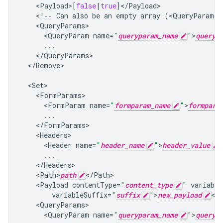
<
Payload
>
[
false
|
true
]
<
/
Payload
<
!--
Can
also
be
an
empty
array
(
<
QueryParams
/
<
QueryParams
<
QueryParam
name
=
"
queryparam_name
"
>
queryp
...
<
/
QueryParams
<
/
Remove
>

<
Set
<
FormParams
<
FormParam
name
=
"
formparam_name
"
>
formpara
...
<
/
FormParams
<
Headers
<
Header
name
=
"
header_name
"
>
header_value
...
<
/
Headers
<
Path>
path
<
/
Path
<
Payload
contentType
=
"
content_type
"
variable
variableSuffix
=
"
suffix
"
>
new_payload
<
/
<
QueryParams
<
QueryParam
name
=
"
queryparam_name
"
>
queryp