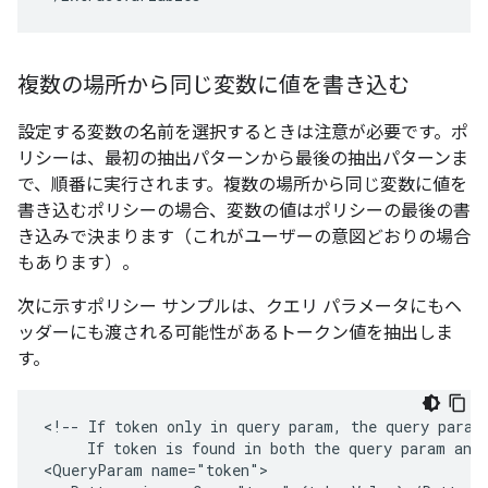
複数の場所から同じ変数に値を書き込む
設定する変数の名前を選択するときは注意が必要です。ポ
リシーは、最初の抽出パターンから最後の抽出パターンま
で、順番に実行されます。複数の場所から同じ変数に値を
書き込むポリシーの場合、変数の値はポリシーの最後の書
き込みで決まります（これがユーザーの意図どおりの場合
もあります）。
次に示すポリシー サンプルは、クエリ パラメータにもヘ
ッダーにも渡される可能性があるトークン値を抽出しま
す。
<!-- If token only in query param, the query param 
     If token is found in both the query param and 
<QueryParam name="token">
