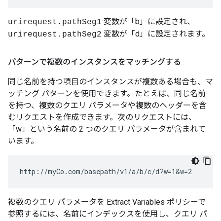
変数が「b」に設定され、
urirequest.pathSeg1
変数が「d」に設定されます。
urirequest.pathSeg2
パターンで複数のインスタンスをマッチングする
同じ名前を持つ項目のインスタンスが複数ある場合も、マ
ッチング パターンを使用できます。たとえば、同じ名前
を持つ、複数のクエリ パラメータや複数のヘッダーを含
むリクエストを作成できます。次のリクエストには、
「w」という名前の 2 つのクエリ パラメータが含まれて
います。
http://myCo.com/basepath/v1/a/b/c/d?w=1&w=2
複数のクエリ パラメータを Extract Variables ポリシーで
参照するには、名前にインデックスを使用し、クエリ パ