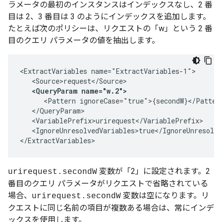
ラメータの最初のインスタンスはインデックスなし、2 番
目は 2、3 番目は 3 のようにインデックスを追加します。
たとえば次のポリシーは、リクエストの「w」という 2 番
目のクエリ パラメータの値を抽出します。
<ExtractVariables name="ExtractVariables-1">

   <Source>request</Source>

<QueryParam name="w.2">
      <Pattern ignoreCase="true">{secondW}</Pattern
   </QueryParam>

   <VariablePrefix>urirequest</VariablePrefix>

   <IgnoreUnresolvedVariables>true</IgnoreUnresolve
</ExtractVariables>
変数が「2」に設定されます。2
urirequest.secondW
番目のクエリ パラメータがリクエストで省略されている
場合、
変数は空になります。リ
urirequest.secondW
クエストに同じ名前の項目が複数ある場合は、常にインデ
ックスを使用します。