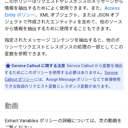
このポリシーはリクエストやレスポンスのメッセージから
情報を抽出するためによく使用できます。また、
Access
Entity ポリシー
、XML オブジェクト、または JSON オブ
ジェクトで作成されたエンティティを含めて、他のソース
から情報を抽出するために使用することもできます。
指定されたメッセージ コンテンツを抽出すると、他のポ
リシーでリクエストとレスポンスの処理の一部としてこの
変数を参照できます。
Service Callout に関する注意
: Service Callout から変数を抽出
するためにこのポリシーを使用する必要はありません。
Service
Callout ポリシー
には、Assign Message ポリシーなどで直接使用
できる独自のリクエスト変数とレスポンス変数があります。
動画
Extract Variables ポリシーの詳細については、次の動画を
ご覧ください。