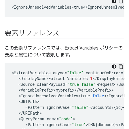
<IgnoreUnresolvedVariables>true</IgnoreUnresolvedVa
要素リファレンス
この要素リファレンスでは、Extract Variables ポリシーの
要素と属性について説明します。
<
ExtractVariables
async
=
"false"
continueOnError
=
"f
<
DisplayName>Extract
Variables
1
<
/
DisplayName
<
Source
clearPayload
=
"true|false"
>
request
<
/
Sour
<
VariablePrefix>myprefix
<
/
VariablePrefix
<
IgnoreUnresolvedVariables>true
|
false
<
/
IgnoreUn
<
URIPath
<
Pattern
ignoreCase
=
"false"
>
/
accounts
/
{
id
}
<
/
<
/
URIPath
<
QueryParam
name
=
"code"
<
Pattern
ignoreCase
=
"true"
>
DBN
{
dbncode
}
<
/
Pat