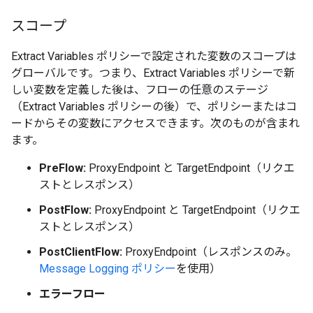
スコープ
Extract Variables ポリシーで設定された変数のスコープは
グローバル
です。つまり、Extract Variables ポリシーで新
しい変数を定義した後は、フローの任意のステージ
（Extract Variables ポリシーの
後）で、ポリシーまたはコ
ードからその変数にアクセスできます。次のものが含まれ
ます。
PreFlow:
ProxyEndpoint と TargetEndpoint（リクエ
ストとレスポンス）
PostFlow:
ProxyEndpoint と TargetEndpoint（リクエ
ストとレスポンス）
PostClientFlow:
ProxyEndpoint（レスポンスのみ。
Message Logging ポリシー
を使用）
エラーフロー