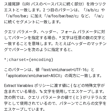
ス接尾辞（URI パスのベースパスに続く部分）を持つリク
エストと一致します。2 つ目のパターンは、「/a/b/c」や
「/a/foo/bar」に加え「/a/foo/bar/baz/c」など、「/a/」
に続くセグメントに一致します。
クエリ パラメータ、ヘッダー、フォーム パラメータに対
してパターンを指定する場合、* 文字は任意の数の文字と
一致することを意味します。たとえばヘッダーのマッチン
グでパターンを次のように指定すると、
*;charset={encoding}
このパターンは、値「text/xml;charset=UTF-16」と
「application/xml;charset=ASCII」の両方に一致します。
Extract Variables ポリシーに渡す値に { などの特殊文字が
含まれている場合、% 文字を使用してエスケープします。
次の例では、クエリ パラメータの値で { と } がリテラル文
字として使用されているので、パターンでこれらの文字を
エスケープしています。