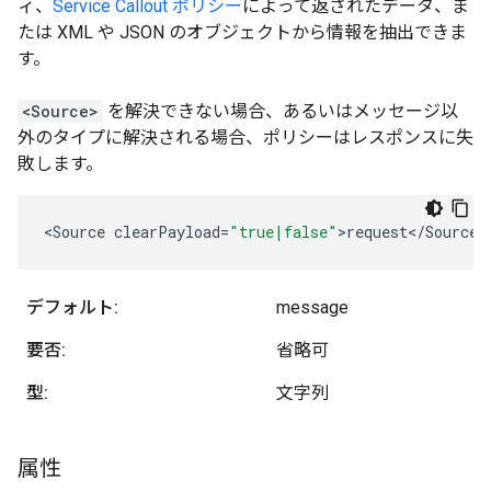
ィ、
Service Callout ポリシー
によって返されたデータ、ま
たは XML や JSON のオブジェクトから情報を抽出できま
す。
<Source>
を解決できない場合、あるいはメッセージ以
外のタイプに解決される場合、ポリシーはレスポンスに失
敗します。
<
Source
clearPayload
=
"true|false"
>
request
<
/
Source
>
デフォルト:
message
要否:
省略可
型:
文字列
属性