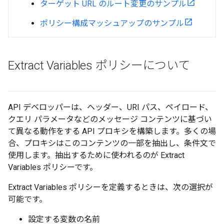
ターゲット URL のルート変更のサンプル
ポリシー構成マッシュアップのサンプル
Extract Variables ポリシーについて
API デベロッパーは、ヘッダー、URI パス、ペイロード、
クエリ パラメータなどのメッセージ コンテンツに基づい
て異なる動作をする API プロキシを構築します。多くの場
合、プロキシはこのコンテンツの一部を抽出し、条件文で
使用します。抽出するために使われるのが Extract
Variables ポリシーです。
Extract Variables ポリシーを定義するときは、次の選択が
可能です。
設定する変数の名前