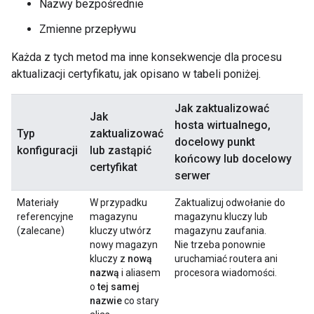
Nazwy bezpośrednie
Zmienne przepływu
Każda z tych metod ma inne konsekwencje dla procesu
aktualizacji certyfikatu, jak opisano w tabeli poniżej.
Jak zaktualizować
Jak
hosta wirtualnego,
Typ
zaktualizować
docelowy punkt
konfiguracji
lub zastąpić
końcowy lub docelowy
certyfikat
serwer
Materiały
W przypadku
Zaktualizuj odwołanie do
referencyjne
magazynu
magazynu kluczy lub
(zalecane)
kluczy utwórz
magazynu zaufania.
nowy magazyn
Nie trzeba ponownie
kluczy z
nową
uruchamiać routera ani
nazwą
i aliasem
procesora wiadomości.
o
tej samej
nazwie
co stary