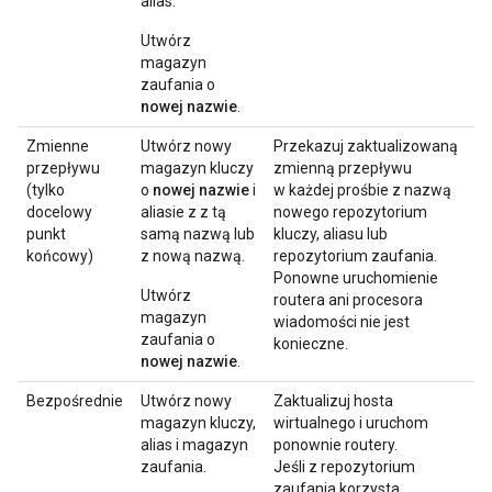
alias.
Utwórz
magazyn
zaufania o
nowej nazwie
.
Zmienne
Utwórz nowy
Przekazuj zaktualizowaną
przepływu
magazyn kluczy
zmienną przepływu
(tylko
o
nowej nazwie
i
w każdej prośbie z nazwą
docelowy
aliasie z z tą
nowego repozytorium
punkt
samą nazwą lub
kluczy, aliasu lub
końcowy)
z nową nazwą.
repozytorium zaufania.
Ponowne uruchomienie
Utwórz
routera ani procesora
magazyn
wiadomości nie jest
zaufania o
konieczne.
nowej nazwie
.
Bezpośrednie
Utwórz nowy
Zaktualizuj hosta
magazyn kluczy,
wirtualnego i uruchom
alias i magazyn
ponownie routery.
zaufania.
Jeśli z repozytorium
zaufania korzysta