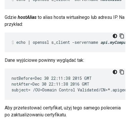
Gdzie
hostAlias
to alias hosta wirtualnego lub adresu IP. Na
przykład:
echo | openssl s_client -servername 
api.myCompan
Dane wyjściowe powinny wyglądać tak:
notBefore=Dec 30 22:11:38 2015 GMT

notAfter=Dec 30 22:11:38 2016 GMT

subject= /OU=Domain Control Validated/CN=*.apigee.
Aby przetestować certyfikat, użyj tego samego polecenia
po zaktualizowaniu certyfikatu.