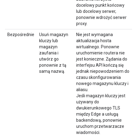
docelowy punkt końcowy
lub docelowy serwer,
ponownie wdrożyć serwer
proxy.
Bezpośrednie
Usuń magazyn
Nie jest wymagana
kluczy lub
aktualizacja hosta
magazyn
wirtualnego. Ponowne
zaufania i
uruchomienie routera nie
utwórz go
jest konieczne. Żądania do
ponownie z tą
interfejsu API kończą się
samą nazwą.
jednak niepowodzeniem do
czasu skonfigurowania
nowego magazynu kluczy i
aliasu.
Jeśli magazyn kluczy jest
używany do
dwukierunkowego TLS
między Edge a usługą
backendową, ponownie
uruchom przetwarzacze
wiadomości.