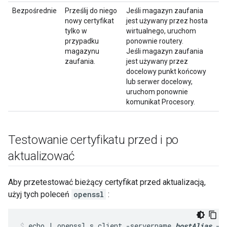
Bezpośrednie
Prześlij do niego
Jeśli magazyn zaufania
nowy certyfikat
jest używany przez hosta
tylko w
wirtualnego, uruchom
przypadku
ponownie routery.
magazynu
Jeśli magazyn zaufania
zaufania.
jest używany przez
docelowy punkt końcowy
lub serwer docelowy,
uruchom ponownie
komunikat Procesory.
Testowanie certyfikatu przed i po
aktualizować
Aby przetestować bieżący certyfikat przed aktualizacją,
użyj tych poleceń
openssl
:
echo | openssl s_client -servername 
hostAlias
 -c