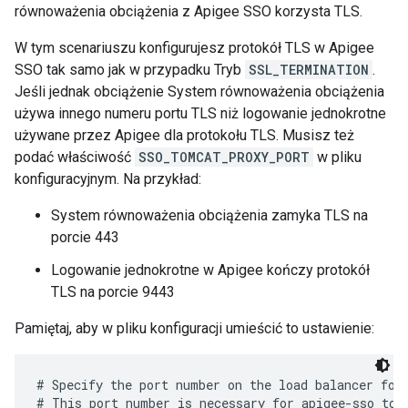
równoważenia obciążenia z Apigee SSO korzysta TLS.
W tym scenariuszu konfigurujesz protokół TLS w Apigee
SSO tak samo jak w przypadku Tryb
SSL_TERMINATION
.
Jeśli jednak obciążenie System równoważenia obciążenia
używa innego numeru portu TLS niż logowanie jednokrotne
używane przez Apigee dla protokołu TLS. Musisz też
podać właściwość
SSO_TOMCAT_PROXY_PORT
w pliku
konfiguracyjnym. Na przykład:
System równoważenia obciążenia zamyka TLS na
porcie 443
Logowanie jednokrotne w Apigee kończy protokół
TLS na porcie 9443
Pamiętaj, aby w pliku konfiguracji umieścić to ustawienie:
# Specify the port number on the load balancer for 
# This port number is necessary for apigee-sso to g