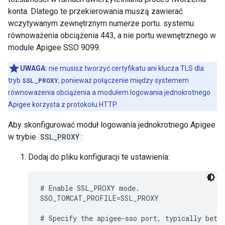
konta. Dlatego te przekierowania muszą zawierać
wczytywanym zewnętrznym numerze portu. systemu
równoważenia obciążenia 443, a nie portu wewnętrznego w
module Apigee SSO 9099.
UWAGA:
nie musisz tworzyć certyfikatu ani klucza TLS dla
tryb
SSL_PROXY
, ponieważ połączenie między systemem
równoważenia obciążenia a modułem logowania jednokrotnego
Apigee korzysta z protokołu HTTP.
Aby skonfigurować moduł logowania jednokrotnego Apigee
w trybie
SSL_PROXY
:
Dodaj do pliku konfiguracji te ustawienia:
# Enable SSL_PROXY mode.

SSO_TOMCAT_PROFILE=SSL_PROXY

# Specify the apigee-sso port, typically betwe