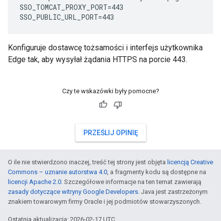
SSO_TOMCAT_PROXY_PORT=443

SSO_PUBLIC_URL_PORT=443
Konfiguruje dostawcę tożsamości i interfejs użytkownika
Edge tak, aby wysyłał żądania HTTPS na porcie 443.
Czy te wskazówki były pomocne?
PRZEŚLIJ OPINIĘ
O ile nie stwierdzono inaczej, treść tej strony jest objęta
licencją Creative
Commons – uznanie autorstwa 4.0
, a fragmenty kodu są dostępne na
licencji Apache 2.0
. Szczegółowe informacje na ten temat zawierają
zasady dotyczące witryny Google Developers
. Java jest zastrzeżonym
znakiem towarowym firmy Oracle i jej podmiotów stowarzyszonych.
Ostatnia aktualizacja: 2026-02-17 UTC.