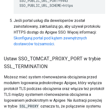
SSO_PUBLIC_URL_PORT=9443

SSO_PUBLIC_URL_SCHEME=https
Jeśli portal usług dla deweloperów został
zainstalowany, zaktualizuj go, aby używał protokołu
HTTPS dostęp do Apigee SSO. Więcej informacji:
Skonfiguruj portal pod kątem zewnętrznych
dostawców tożsamości
.
Ustaw SSO
_
TOMCAT
_
PROXY
_
PORT w trybie
SSL
_
TERMINATION
Możesz mieć system równoważenia obciążenia przed
modułem logowania jednokrotnego Apigee, który wyłącza
protokół TLS podczas obciążenia oraz włącza też protokół
TLS między systemem równoważenia obciążenia a
logowaniem jednokrotnym w Apigee. Na ilustracji powyżej
w trybie
SSL_PROXY
oznacza to, że połączenie systemu