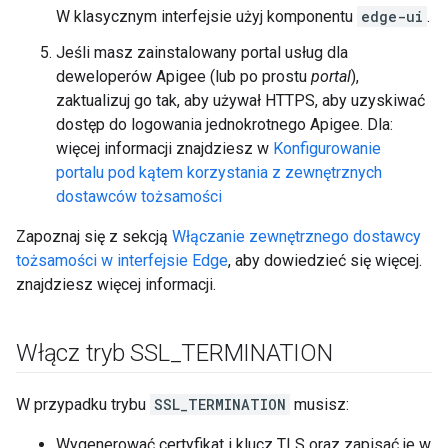
W klasycznym interfejsie użyj komponentu
edge-ui
.
Jeśli masz zainstalowany portal usług dla
deweloperów Apigee (lub po prostu
portal
),
zaktualizuj go tak, aby używał HTTPS, aby uzyskiwać
dostęp do logowania jednokrotnego Apigee. Dla:
więcej informacji znajdziesz w
Konfigurowanie
portalu pod kątem korzystania z zewnętrznych
dostawców tożsamości
Zapoznaj się z sekcją
Włączanie zewnętrznego dostawcy
tożsamości w interfejsie Edge
, aby dowiedzieć się więcej.
znajdziesz więcej informacji.
Włącz tryb SSL
_
TERMINATION
W przypadku trybu
SSL_TERMINATION
musisz:
Wygenerować certyfikat i klucz TLS oraz zapisać je w