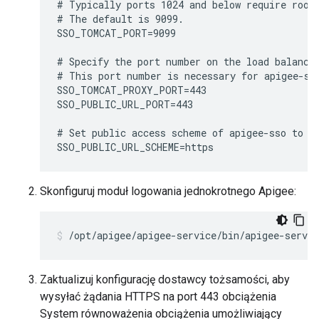
# Typically ports 1024 and below require root 
# The default is 9099.

SSO_TOMCAT_PORT=9099

# Specify the port number on the load balancer
# This port number is necessary for apigee-sso
SSO_TOMCAT_PROXY_PORT=443

SSO_PUBLIC_URL_PORT=443

# Set public access scheme of apigee-sso to ht
SSO_PUBLIC_URL_SCHEME=https
Skonfiguruj moduł logowania jednokrotnego Apigee:
/opt/apigee/apigee-service/bin/apigee-servic
Zaktualizuj konfigurację dostawcy tożsamości, aby
wysyłać żądania HTTPS na port 443 obciążenia
System równoważenia obciążenia umożliwiający