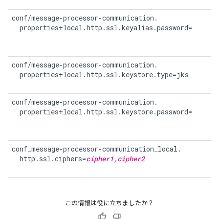
conf/message-processor-communication.

  properties+local.http.ssl.keyalias.password=
conf/message-processor-communication.

  properties+local.http.ssl.keystore.type=jks
conf/message-processor-communication.

  properties+local.http.ssl.keystore.password=
conf_message-processor-communication_local.

  http.ssl.ciphers=
cipher1,cipher2
この情報は役に立ちましたか？