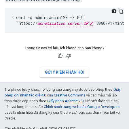
curl -u admin:admin123 -X PUT

  "https://
monetization_server_IP
:8080/v1/mint/p
Thông tin này có hữu ích không cho bạn không?
GỬI Ý KIẾN PHẢN HỒI
Trừ phi có lưu ý khác, nội dung của trang này được cấp phép theo
Giấy
phép ghi nhận tác giả 4.0 của Creative Commons
và các mẫu mã lập
trình được cấp phép theo
Giấy phép Apache 2.0
. Để biết thông tin chi
tiết, vui lòng tham khảo
Chính sách trang web của Google Developers
.
Java là nhãn hiệu đã đăng ký của Oracle và/hoặc các đơn vị liên kết với
Oracle.
Cập nhật lần gần đây nhất: 2026-02-03 UTC.