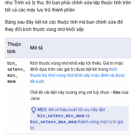
như Trình xử lý thư, thì bạn phải chỉnh sửa tệp thuộc tính trên
tất cả các máy lưu trữ thành phần.
Bảng sau đây liệt kê các thuộc tính mà bạn chỉnh sửa để
thay đổi kích thước vùng nhớ khối xếp:
Thuộc
Mô tả
tính
bin
_
Kích thước vùng nhớ khối xếp tối thiểu. Giá trị mặc
setenv
_
định dựa trên các giá trị được liệt kê trong
Kích
min
_
thước bộ nhớ vùng nhớ khối xếp mặc định và được
mem
đề xuất
.
-Xms
Chế độ cài đặt này tương ứng với tuỳ chọn
của
Java.
MẸO:
Để có hiệu suất tối ưu, hãy đặt
bin_setenv_min_mem
và
bin_setenv_max_mem
thành cùng một vị trí giá
trị.