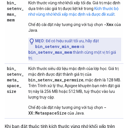
bin
_
Kích thước vùng nhớ khối xếp tối đa. Giá trị mặc định
setenv
_
dựa trên các giá trị được liệt kê trong
Kích thước bộ
max
_
nhớ vùng nhớ khối xếp mặc định và được đề xuất
.
mem
-Xmx
Chế độ cài đặt này tương ứng với tuỳ chọn
của
Java.
MẸO:
Để có hiệu suất tối ưu, hãy đặt
bin_setenv_min_mem
và
bin_setenv_max_mem
thành cùng một vị trí giá
trị.
bin
_
Kích thước siêu dữ liệu mặc định của lớp học. Giá trị
setenv
_
mặc định được đặt thành giá trị của
meta
_
bin_setenv_max_permsize
, mặc định là 128 MB.
space
_
Trên Trình xử lý thư, Apigee khuyên bạn nên đặt giá
size
trị này là 256 MB hoặc 512 MB, tuỳ thuộc vào lưu
lượng truy cập.
-
Chế độ cài đặt này tương ứng với tuỳ chọn
XX:MetaspaceSize
của Java.
Khi bạn đặt thuộc tính kích thước vùng nhớ khối xếp trên