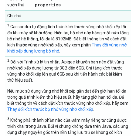
properties
vườn thú
Ghi chú
1
Cassandra tự động tính toán kích thước vùng nhớ khối xếp tối
đa khi máy sẽ khởi động. Hiện tại, bộ nhớ này bằng một nửa tổng
bộ nhớ hệ thống, tối đa là 8192MB. Để biết thông tin về cách đặt
kích thước vùng nhớ khối xếp, hãy xem phần
Thay đổi vùng nhớ
khối xếp dung lượng bộ nhớ
.
2
Đối với Trình xử lý tin nhắn, Apigee khuyên bạn nên đặt vùng
nhớ khối xếp dung lượng từ 3GB đến 6GB. Chỉ tăng kích thước
vùng nhớ khối xếp lên quá 6GB sau khi tiến hành các bài kiểm
thử hiệu suất.
Nếu mức sử dụng vùng nhớ khối xếp gần đạt đến giới hạn tối đa
trong quá trình kiểm thử hiệu suất, hãy tăng giới hạn tối đa. Để
biết thông tin về cách đặt kích thước vùng nhớ khối xếp, hãy xem
Thay đổi kích thước bộ nhớ vùng nhớ khối xếp
.
3
Không phải thành phần nào của Đám mây riêng tư cũng được
triển khai trong Java. Bởi vì chúng không dựa trên Java, các ứng
dụng chạy nguyên gốc trên nền tảng lưu trữ sẽ không có kích