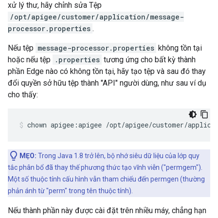
xử lý thư, hãy chỉnh sửa Tệp
/opt/apigee/customer/application/message-
processor.properties
.
Nếu tệp
message-processor.properties
không tồn tại
hoặc nếu tệp
.properties
tương ứng cho bất kỳ thành
phần Edge nào có không tồn tại, hãy tạo tệp và sau đó thay
đổi quyền sở hữu tệp thành "API" người dùng, như sau ví dụ
cho thấy:
chown apigee:apigee /opt/apigee/customer/applica
MẸO:
Trong Java 1.8 trở lên, bộ nhớ siêu dữ liệu của lớp quy
tắc phân bổ đã thay thế phương thức tạo vĩnh viễn ("permgem").
Một số thuộc tính cấu hình vẫn tham chiếu đến permgen (thường
phản ánh từ "perm" trong tên thuộc tính).
Nếu thành phần này được cài đặt trên nhiều máy, chẳng hạn