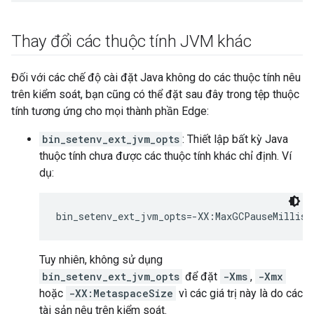
Thay đổi các thuộc tính JVM khác
Đối với các chế độ cài đặt Java không do các thuộc tính nêu
trên kiểm soát, bạn cũng có thể đặt sau đây trong tệp thuộc
tính tương ứng cho mọi thành phần Edge:
bin_setenv_ext_jvm_opts
: Thiết lập bất kỳ Java
thuộc tính chưa được các thuộc tính khác chỉ định. Ví
dụ:
bin_setenv_ext_jvm_opts=-XX:MaxGCPauseMillis=
Tuy nhiên, không sử dụng
bin_setenv_ext_jvm_opts
để đặt
-Xms
,
-Xmx
hoặc
-XX:MetaspaceSize
vì các giá trị này là do các
tài sản nêu trên kiểm soát.