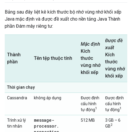
Bảng sau đây liệt kê kích thước bộ nhớ vùng nhớ khối xếp
Java mặc định và được đề xuất cho nền tảng Java Thành
phần Đám mây riêng tư:
Được đề
Mặc định
xuất
Kích
Thành
Kích
Tên tệp thuộc tính
thước
phần
thước
vùng nhớ
vùng nhớ
khối xếp
khối xếp
Thời gian chạy
Cassandra
không áp dụng
Được định
Được định
cấu hình
cấu hình
1
1
tự động
tự động
message-
Trình xử lý
512 MB
3 GB – 6
2
processor
.
tin nhắn
GB
properties