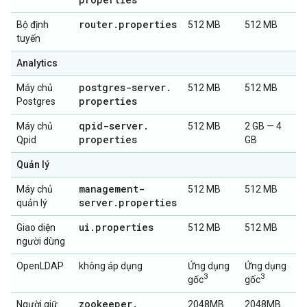
router
.
properties
Bộ định
512 MB
512 MB
tuyến
Analytics
postgres-server
.
Máy chủ
512 MB
512 MB
properties
Postgres
qpid-server
.
Máy chủ
512 MB
2 GB — 4
properties
Qpid
GB
Quản lý
management-
Máy chủ
512 MB
512 MB
server
.
properties
quản lý
ui
.
properties
Giao diện
512 MB
512 MB
người dùng
OpenLDAP
không áp dụng
Ứng dụng
Ứng dụng
3
3
gốc
gốc
zookeeper
.
Người giữ
2048MB
2048MB