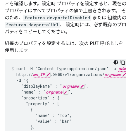
ィを確認します。設定時 プロパティを設定すると、現在の
プロパティはすべてプロパティの値で上書きされます。 そ
のため、
features.devportalDisabled
または 組織内の
features.devportalUrl
、 設定時には、必ず既存のプロ
パティをコピーしてください。
組織のプロパティを設定するには、次の PUT 呼び出しを
使用します。
curl -H "Content-Type:application/json" -u 
admin
  http://
ms_IP
:8080/v1/organizations/
orgname
 \

  -d '{

    "displayName" : "
orgname
",

    "name" : "
orgname
",

    "properties" : {

      "property" : [

        {

          "name" : "foo",

          "value" : "bar"

        },
