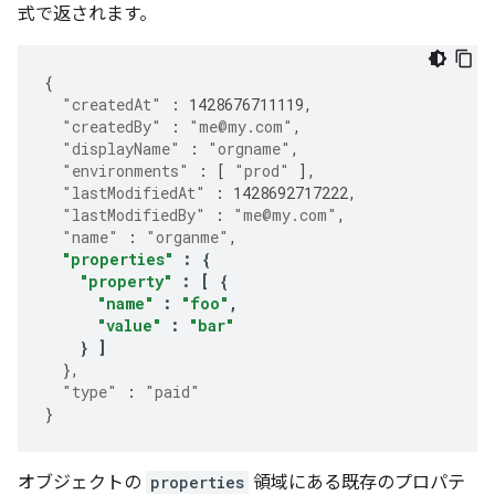
式で返されます。
{
"createdAt"
:
1428676711119
,
"createdBy"
:
"me@my.com"
,
"displayName"
:
"orgname"
,
"environments"
:
[
"prod"
],
"lastModifiedAt"
:
1428692717222
,
"lastModifiedBy"
:
"me@my.com"
,
"name"
:
"organme"
,
"properties"
:
{
"property"
:
[
{
"name"
:
"foo"
,
"value"
:
"bar"
}
]
},
"type"
:
"paid"
}
オブジェクトの
properties
領域にある既存のプロパテ