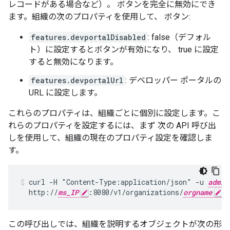
レコードがある場合など）。 ボタンを完全に無効にでき
ます。組織の次のプロパティを使用して、 ボタン:
features.devportalDisabled
: false（デフォル
ト）に設定するとボタンが有効になり、 true に設定
すると無効になります。
features.devportalUrl
: デベロッパー ポータルの
URL に設定します。
これらのプロパティは、組織ごとに個別に設定します。こ
れらのプロパティを設定するには、まず 次の API 呼び出
しを使用して、組織の現在のプロパティ設定を確認しま
す。
curl -H "Content-Type:application/json" -u 
admin
  http://
ms_IP
:8080/v1/organizations/
orgname
この呼び出しでは、組織を説明するオブジェクトが次の形