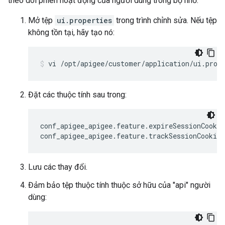
theo dõi phiên hoạt động của người dùng trong bộ nhớ:
Mở tệp
ui.properties
trong trình chỉnh sửa. Nếu tệp
không tồn tại, hãy tạo nó:
vi /opt/apigee/customer/application/ui.prop
Đặt các thuộc tính sau trong:
conf_apigee_apigee.feature.expireSessionCookie
conf_apigee_apigee.feature.trackSessionCookie
Lưu các thay đổi.
Đảm bảo tệp thuộc tính thuộc sở hữu của "api" người
dùng: