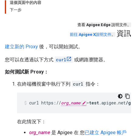
這個頁面中的內容
下一步
查看
Apigee Edge
說明文件。
資訊
前往
Apigee X
說明文件
。
建立新的 Proxy
後，可以開始測試。
您可以在透過以下方式
curl
或網路瀏覽器。
如何測試新 Proxy：
在終端機視窗中執行下列
curl
指令：
curl https://
org_name
-test
.apigee.net
/get
在此情況下：
org_name
是 Apigee 在 您
已建立 Apigee 帳戶