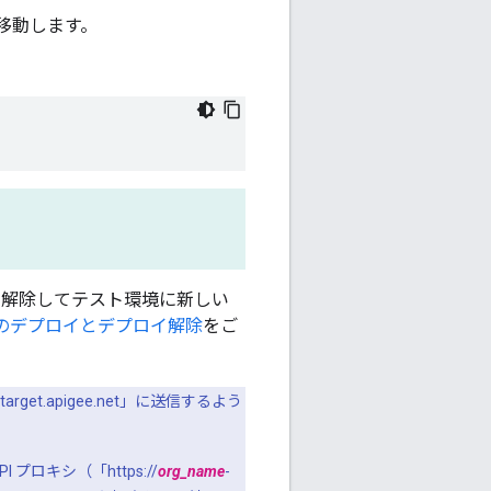
ed」に移動します。
を解除してテスト環境に新しい
シのデプロイとデプロイ解除
をご
。
target.apigee.net」に送信するよう
ロキシ（「https://
org_name
-