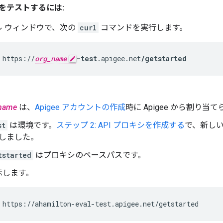
をテストするには:
ル ウィンドウで、次の
curl
コマンドを実行します。
 https://
org_name
-test
.apigee.net
/getstarted
name
は、
Apigee アカウントの作成
時に Apigee から割り
st
は環境です。
ステップ 2: API プロキシを作成する
で、新しい
しました。
tstarted
はプロキシのベースパスです。
示します。
 https://ahamilton-eval-test.apigee.net/getstarted