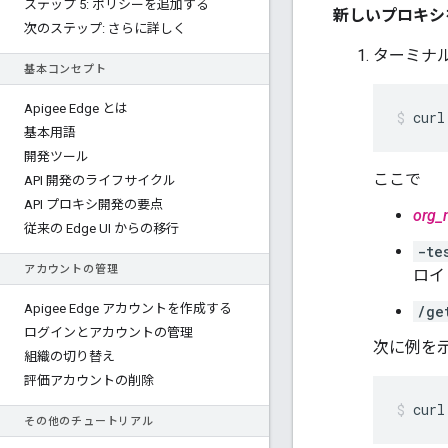
ステップ 5: ポリシーを追加する
新しいプロキシ
次のステップ: さらに詳しく
ターミナ
基本コンセプト
Apigee Edge とは
curl
基本用語
開発ツール
ここで
API 開発のライフサイクル
API プロキシ開発の要点
org_
従来の Edge UI からの移行
-te
アカウントの管理
ロイ
Apigee Edge アカウントを作成する
/ge
ログインとアカウントの管理
次に例を
組織の切り替え
評価アカウントの削除
curl
その他のチュートリアル