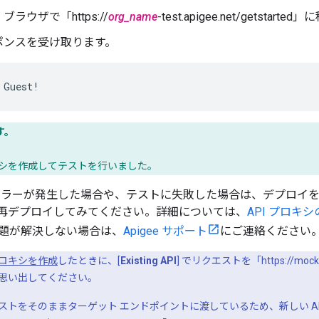
ラウザで「https://
org_name
-test.apigee.net/getstart
ポンスを受け取ります。
 Guest!
す。
ロキシを作成してテストを行いました。
エラーが発生した場合や、テストに失敗した場合は、デプロイ
シを再デプロイしてみてください。詳細については、
API プロキ
題が解決しない場合は、
Apigee サポート
にご連絡ください
 プロキシを作成
したときに、[
Existing API
] でリクエストを「https://mock
思い出してください。
トをそのままターゲット エンドポイントに渡しているため、新しい API プ