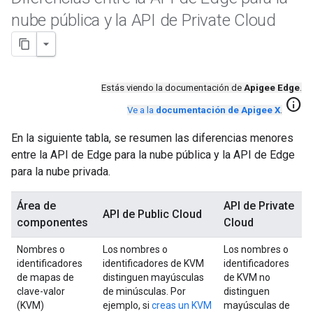
nube pública y la API de Private Cloud
Estás viendo la documentación de
Apigee Edge
.
info
Ve a la
documentación de Apigee X
.
En la siguiente tabla, se resumen las diferencias menores
entre la API de Edge para la nube pública y la API de Edge
para la nube privada.
Área de
API de Private
API de Public Cloud
componentes
Cloud
Nombres o
Los nombres o
Los nombres o
identificadores
identificadores de KVM
identificadores
de mapas de
distinguen mayúsculas
de KVM no
clave-valor
de minúsculas. Por
distinguen
(KVM)
ejemplo, si
creas un KVM
mayúsculas de