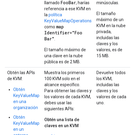
Foo
Bar
llamado
, harías
minúsculas.
referencia a ese KVM en
El tamaño
la
política
máximo de un
KeyValueMapOperations
KVM en la nube
map
como
privada,
Identifier="Foo
incluidas las
Bar"
.
claves y los
El tamaño máximo de
valores, es de
una clave en la nube
15 MB.
pública es de 2 MB.
Obtén las APIs
Muestra los primeros
Devuelve todos
de KVM:
100 KVM solo en el
los KVM,
alcance específico.
incluidas las
Obtén
Para obtener las claves y
claves y los
KeyValueMap
los valores de cada KVM,
valores de cada
en una
debes usar las
uno.
organización
siguientes APIs:
Obtén
Obtén una lista de
KeyValueMap
claves en un KVM
en un