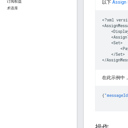
订阅权益
以下
Assign
术语库
<?xml
versi
<AssignMess
<Displa
<Assign
<Pa
</Set>

在此示例中，
{
"messageId
操作