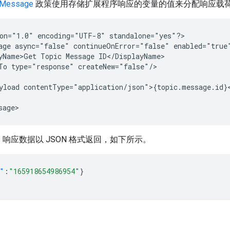
 Message
政策使用存储扩展程序响应的变量的值来分配响应载
on="1.0"
encoding="UTF-8"
standalone="yes"?>

age
async="false"
continueOnError="false"
enabled="true
yName>Get
Topic
Message
To
type="response"
yload
响应数据以 JSON 格式返回，如下所示。
"
:
"165918654986954"
}