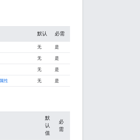
默认
必需
无
是
无
是
无
是
属性
无
是
默
必
认
需
值