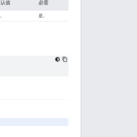
默认值
必需
。
是。