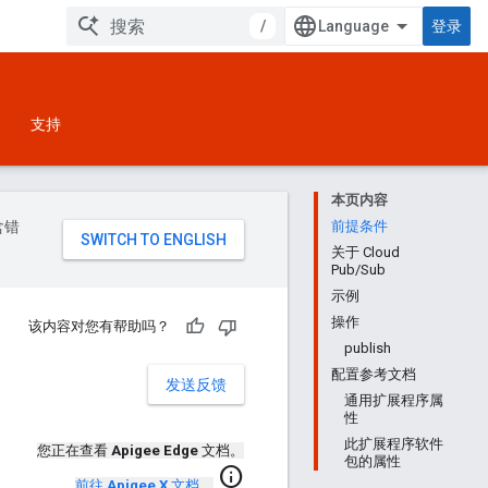
/
登录
支持
本页内容
含错
前提条件
关于 Cloud
Pub/Sub
示例
操作
该内容对您有帮助吗？
publish
配置参考文档
发送反馈
通用扩展程序属
性
此扩展程序软件
您正在查看
Apigee Edge
文档。
包的属性
info
前往
Apigee X
文档
。