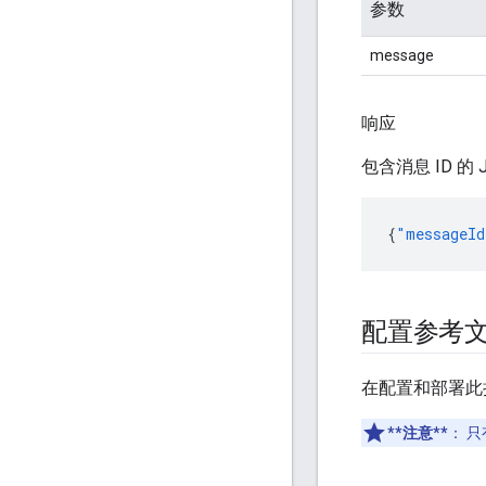
参数
message
响应
包含消息 ID 
{
"messageId
配置参考
在配置和部署此
**注意**
：
只