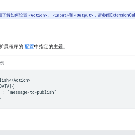
细了解如何设置
<Action>
、
<Input>
和
<Output>
，请参阅
ExtensionCa
扩展程序的
配置
中指定的主题。
例
lish</Action>

:
"message-to-publish"
