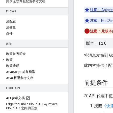
共享流软件包配置参考文档
注意
： Apig
FLOWS
注意
：标记为
流配置
流变量
注意
：此版本
条件
版本：1.2.0
政策
政策参考简介
将消息发布到 Goo
政策
此内容提供了配
政策错误
Java
Script 对象模型
Java 权限参考文档
前提条件
EDGE API
在 API 代
API 参考文档
Edge for Public Cloud API 与 Private
按照
《快
Cloud API 之间的区别