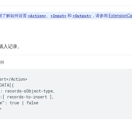
细了解如何设置
<Action>
、
<Input>
和
<Output>
，请参阅
ExtensionC
插入记录。
例
ert</Action>

":
:[
records-to-insert
e":
true
|
false
