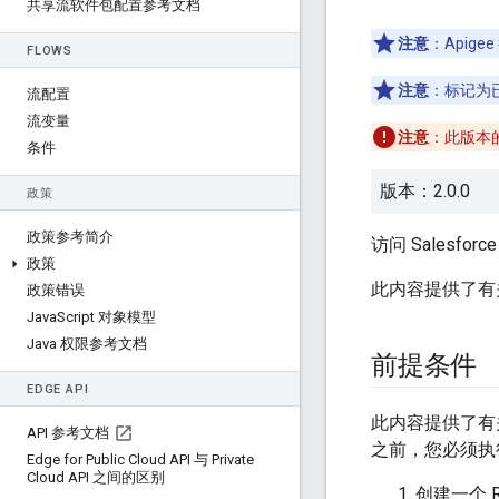
共享流软件包配置参考文档
注意
：Apig
FLOWS
注意
：标记为
流配置
流变量
注意
：此版本
条件
版本：2.0.0
政策
政策参考简介
访问 Sales
政策
此内容提供了有
政策错误
Java
Script 对象模型
Java 权限参考文档
前提条件
EDGE API
此内容提供了有
API 参考文档
之前，您必须执
Edge for Public Cloud API 与 Private
Cloud API 之间的区别
创建一个 R