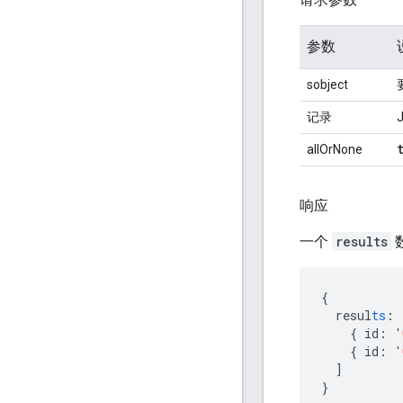
参数
sobject
记录
allOrNone
响应
一个
results
{
resul
ts
:
{
id
:
'
{
id
:
'
]
}