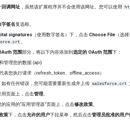
个
回调网址
，虽然该扩展程序并不会使用该网址。您可以使用
ht
数字签名
复选框。
ital signatures
（使用数字签名）下，点击
Choose File
（选择
orce.crt
。
Auth 范围
部分，将以下内容添加到
选定的 OAuth 范围
下：
和管理您的数据 (api)
表您执行请求（refresh_token、offline_access）
。如有任何错误，您可能需要重新生成并上传
salesforce.crt
应用页面上，点击
管理
。
建的应用的“应用管理器”页面上，点击
修改政策
。
 政策
下，点击
允许的用户
下拉菜单，然后点击
管理员批准的用户
。