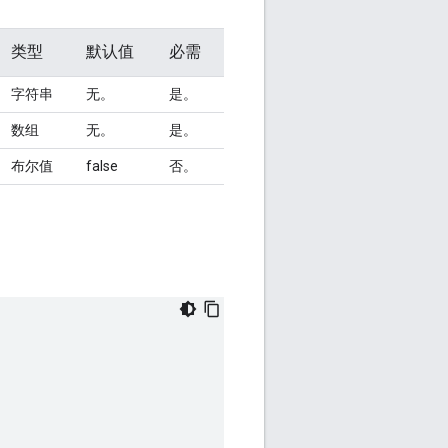
类型
默认值
必需
字符串
无。
是。
数组
无。
是。
布尔值
false
否。