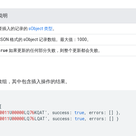
说明
要插入的记录的
sObject 类型
。
JSON 格式的 sObject 记录数组。最大值：1000。
true
如果更新的任何部分失败，则整个更新都会失败。
数组，其中包含插入操作的结果。
[
0011
U
00000
LQ
76
KQAT'
,
success
:
true
,
errors
:
[]
},
0011
U
00000
LQ
76
LQAT'
,
success
:
true
,
errors
:
[]
}