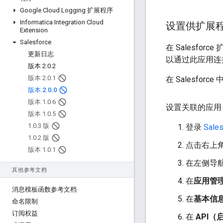
Google Cloud Logging 扩展程序
Informatica Integration Cloud
设置供扩展
Extension
Salesforce
在 Salesfor
更新日志
以通过此应用连接到 
版本 2
.
0
.
2
版本 2
.
0
.
1
在 Salesforce
版本 2
.
0
.
0
版本 1
.
0
.
6
设置关联的应用
版本 1
.
0
.
5
1
.
0
.
3 版
登录
Sales
1
.
0
.
2 版
点击右上
版本 1
.
0
.
1
在左侧导
其他参考文档
在
应用管
消息模板函数参考文档
在
基本信
命名限制
订阅权益
在
API（