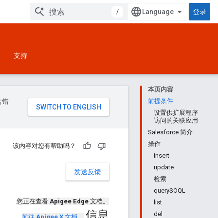
/
登录
支持
本页内容
含错
前提条件
设置供扩展程序
访问的关联应用
Salesforce 简介
操作
该内容对您有帮助吗？
insert
update
发送反馈
检索
querySOQL
您正在查看
Apigee Edge
文档。
list
信息
del
前往
Apigee X
文档
。