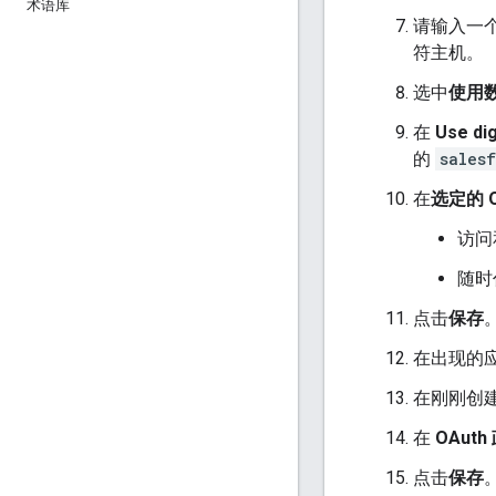
术语库
请输入一
符主机。
选中
使用
在
Use dig
的
salesf
在
选定的 O
访问
随时代
点击
保存
在出现的
在刚刚创
在
OAuth
点击
保存