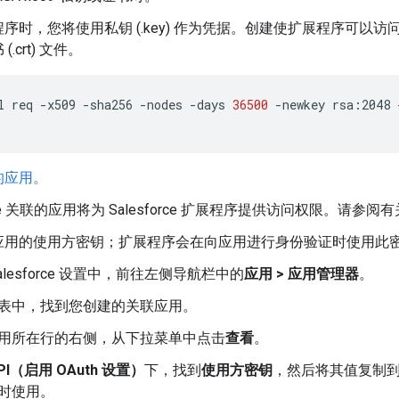
序时，您将使用私钥 (.key) 作为凭据。创建使扩展程序可以访问 Sa
.crt) 文件。
l
req
-x509
-sha256
-nodes
-days
36500
-newkey
rsa:2048
的应用。
orce 关联的应用将为 Salesforce 扩展程序提供访问权限。请
应用的使用方密钥；扩展程序会在向应用进行身份验证时使用此
Salesforce 设置中，前往左侧导航栏中的
应用 > 应用管理器
。
表中，找到您创建的关联应用。
用所在行的右侧，从下拉菜单中点击
查看
。
PI（启用 OAuth 设置）
下，找到
使用方密钥
，然后将其值复制
时使用。