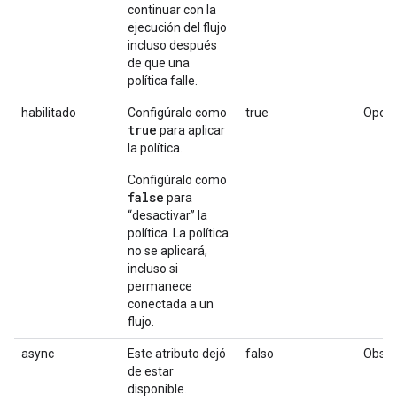
continuar con la
ejecución del flujo
incluso después
de que una
política falle.
habilitado
Configúralo como
true
Opcio
true
para aplicar
la política.
Configúralo como
false
para
“desactivar” la
política. La política
no se aplicará,
incluso si
permanece
conectada a un
flujo.
async
Este atributo dejó
falso
Obsol
de estar
disponible.