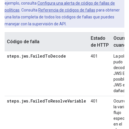
ejemplo, consulta
Configura una alerta de código de fallas de
políticas
. Consulta
Referencia de códigos de fallas
para obtener
una lista completa de todos los códigos de fallas que puedes
manejar con la supervisión de API.
Estado
Ocurre
Código de falla
de HTTP
cuand
steps
.
jws
.
Failed
To
Decode
401
La políti
pudo
decodific
JWS Es
posible 
JWS est
dañado.
steps.jws.FailedToResolveVariable
401
Ocurre 
la variab
flujo
especifi
en el