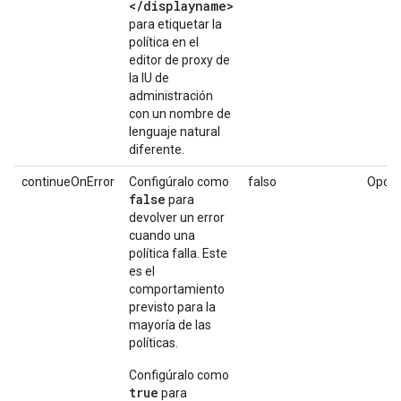
</displayname>
para etiquetar la
política en el
editor de proxy de
la IU de
administración
con un nombre de
lenguaje natural
diferente.
continueOnError
Configúralo como
falso
Opcio
false
para
devolver un error
cuando una
política falla. Este
es el
comportamiento
previsto para la
mayoría de las
políticas.
Configúralo como
true
para