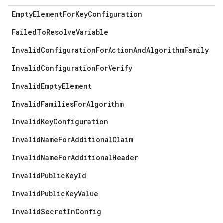
EmptyElementForKeyConfiguration
Ot
er
FailedToResolveVariable
i
InvalidConfigurationForActionAndAlgorithmFamily
InvalidConfigurationForVerify
InvalidEmptyElement
InvalidFamiliesForAlgorithm
InvalidKeyConfiguration
InvalidNameForAdditionalClaim
InvalidNameForAdditionalHeader
InvalidPublicKeyId
InvalidPublicKeyValue
InvalidSecretInConfig