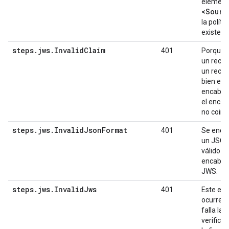
element
<Sourc
la políti
existe.
steps
.
jws
.
Invalid
Claim
401
Porque f
un recl
un recla
bien el
encabez
el enca
no coinc
steps
.
jws
.
Invalid
Json
Format
401
Se enco
un JSON
válido en
encabe
JWS.
steps
.
jws
.
Invalid
Jws
401
Este err
ocurre 
falla la
verifica