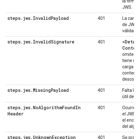
la firma 
JWS.
steps
.
jws
.
Invalid
Payload
401
La carga 
de JWS 
válida.
steps
.
jws
.
Invalid
Signature
<Detac
401
Conten
omite y 
tiene un
carga úti
conteni
descone
steps
.
jws
.
Missing
Payload
401
Falta la 
útil de 
steps
.
jws
.
No
Algorithm
Found
In
401
Ocurre 
Header
el JWS 
el enca
del algo
steps
.
jws
.
Unknown
Exception
401
Se prod