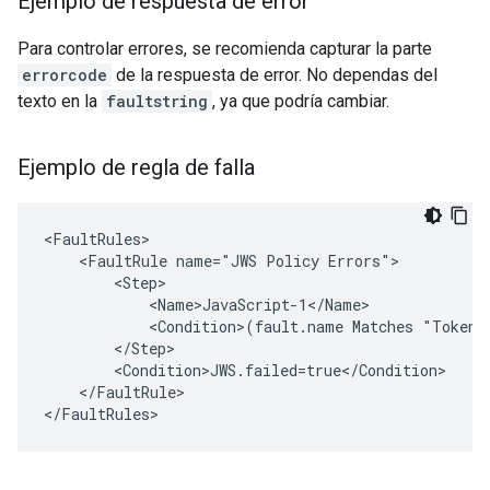
Ejemplo de respuesta de error
Para controlar errores, se recomienda capturar la parte
errorcode
de la respuesta de error. No dependas del
texto en la
faultstring
, ya que podría cambiar.
Ejemplo de regla de falla
<FaultRules>

    <FaultRule name="JWS Policy Errors">

        <Step>

            <Name>JavaScript-1</Name>

            <Condition>(fault.name Matches "TokenEx
        </Step>

        <Condition>JWS.failed=true</Condition>

    </FaultRule>

</FaultRules>