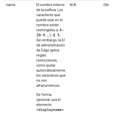
name
El nombre interno
N/A
Obliga
de la política. Los
caracteres que
puede usar en el
nombre están
A-
restringidos a:
Z0-9
.
_
\-$ %
.
Sin embargo, la IU
de administración
de Edge aplica
reglas
restricciones,
como quitar
automáticamente
los caracteres que
no son
alfanuméricos.
De forma
opcional, usa el
elemento
<displayname>