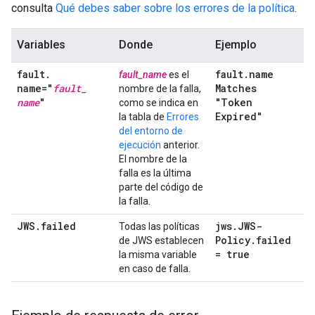
consulta
Qué debes saber sobre los errores de la política
.
Variables
Donde
Ejemplo
fault
.
fault
.
name
fault_name
es el
name="
fault
_
Matches
nombre de la falla,
name
"
"Token
como se indica en
Expired"
la tabla de
Errores
del entorno de
ejecución
anterior.
El nombre de la
falla es la última
parte del código de
la falla.
JWS
.
failed
jws
.
JWS-
Todas las políticas
Policy
.
failed
de JWS establecen
= true
la misma variable
en caso de falla.