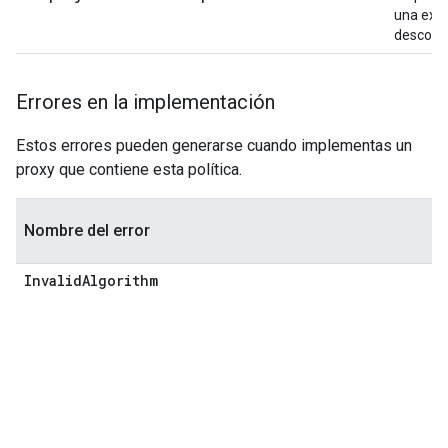
una exc
descono
Errores en la implementación
Estos errores pueden generarse cuando implementas un
proxy que contiene esta política.
O
Nombre del error
c
Invalid
Algorithm
L
va
s
R
P
P
E
H
H