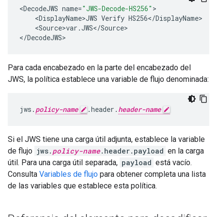
<
DecodeJWS
name
=
"JWS-Decode-HS256"
<
DisplayName>JWS
Verify
HS256
<
/
DisplayName
<
Source>var
.
JWS
<
/
Source
>

<
/
DecodeJWS
>
Para cada encabezado en la parte del encabezado del
JWS, la política establece una variable de flujo denominada:
jws.
policy-name
.header.
header-name
Si el JWS tiene una carga útil adjunta, establece la variable
de flujo
jws.
policy-name
.header.payload
en la carga
útil. Para una carga útil separada,
payload
está vacío.
Consulta
Variables de flujo
para obtener completa una lista
de las variables que establece esta política.