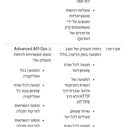
לפי אזור.
פעולות רגישות
פוטנציאליות
שבוצעו על ידי
משתמשים (רק
אדמינים של
הארגון).
זמן ריצה
ניתוח מעמיק של מצב
ב-Advanced API Ops
התנועה בזמן הריצה, כולל:
נוספו אפשרויות לניתוח
מעמיק של:
תנועה לכל שרת
proxy ויעד.
התנועה בכל
אפליקציה.
התנועה של
השרת הפרוקסי
תנועה לכל שרת
והיעד עוברת דרך
proxy עבור כל
HTTP ולא דרך
אפליקציה.
HTTPS.
מספר השגיאות
שרתי proxy
לפי קוד תקלה.
פעילים לכל יעד.
מספר השגיאות
תנועה לכל שרת
לפי קוד תקלה