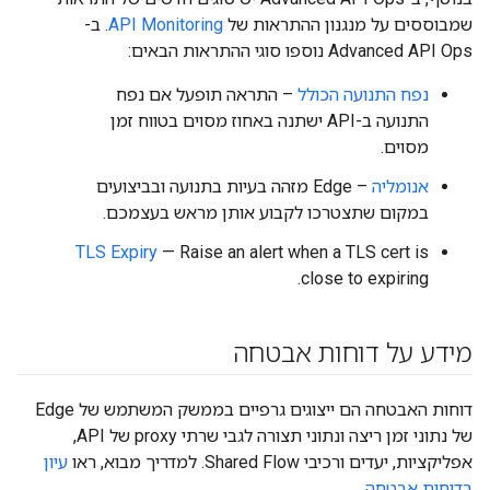
שמבוססים על מנגנון ההתראות של
API Monitoring
. ב-
Advanced API Ops נוספו סוגי ההתראות הבאים:
נפח התנועה הכולל
– התראה תופעל אם נפח
התנועה ב-API ישתנה באחוז מסוים בטווח זמן
מסוים.
אנומליה
– ‫Edge מזהה בעיות בתנועה ובביצועים
במקום שתצטרכו לקבוע אותן מראש בעצמכם.
TLS Expiry
— Raise an alert when a TLS cert is
close to expiring.
מידע על דוחות אבטחה
דוחות האבטחה הם ייצוגים גרפיים בממשק המשתמש של Edge
של נתוני זמן ריצה ונתוני תצורה לגבי שרתי proxy של API,
אפליקציות, יעדים ורכיבי Shared Flow. למדריך מבוא, ראו
עיון
בדוחות אבטחה
.