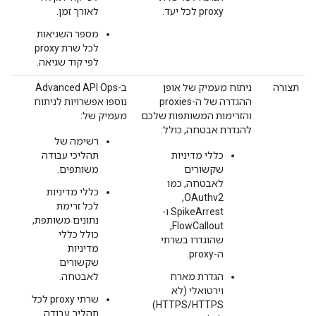
proxy לכל יעד.
לאורך זמן.
מספר השגיאות
לכל שרת proxy
לפי קוד שגיאה.
תצורה
ניתוח מעמיק של אופן
ב-Advanced API Ops
ההגדרה של ה-proxies
נוספו אפשרויות לניתוח
והזרימות המשותפות שלכם
מעמיק של:
להגדרת אבטחה, כולל:
רשימה של
כללי מדיניות
תהליכי עבודה
שקשורים
משותפים.
לאבטחה, כמו
כללי מדיניות
OAuthv2,‏
לכל זרימת
SpikeArrest ו-
נתונים משותפת,
FlowCallout,
כולל כללי
שהוגדרו בשרתי
מדיניות
ה-proxy.
שקשורים
הגדרת מארח
לאבטחה.
וירטואלי (לא
שרתי proxy לכל
HTTPS/HTTPS)
תהליך עבודה