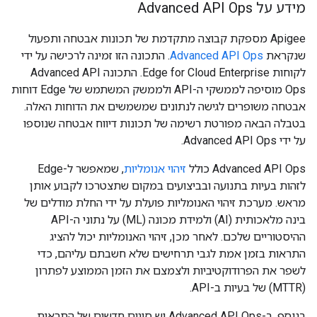
מידע על Advanced API Ops
‫Apigee מספקת קבוצה מתקדמת של תכונות אבטחה ותפעול
שנקראת
Advanced API Ops
. התכונה הזו זמינה לרכישה על ידי
לקוחות Edge for Cloud Enterprise. התכונה Advanced API
Ops מוסיפה לממשקי ה-API ולממשק המשתמש של Edge דוחות
אבטחה משופרים לגישה לנתונים שמשמשים את הדוחות האלה.
בטבלה הבאה מפורטת רשימה של תכונות דיווח אבטחה שנוספו
על ידי Advanced API Ops.
‫Advanced API Ops כולל
זיהוי אנומליות
, שמאפשר ל-Edge
לזהות בעיות בתנועה ובביצועים במקום שתצטרכו לקבוע אותן
מראש. מערכת זיהוי האנומליות פועלת על ידי החלת מודלים של
בינה מלאכותית (AI) ולמידת מכונה (ML) על נתוני ה-API
ההיסטוריים שלכם. לאחר מכן, זיהוי האנומליות יכול להציג
התראות בזמן אמת לגבי תרחישים שלא חשבתם עליהם, כדי
לשפר את הפרודוקטיביות ולצמצם את הזמן הממוצע לפתרון
(MTTR) של בעיות ב-API.
בנוסף, ב-Advanced API Ops יש סוגים חדשים של התראות