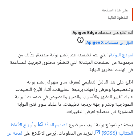
على هذه الصفحة
الخطوة التالية
أنت تطّلع على مستندات
Apigee Edge
.
info
انتقِل إلى
مستندات Apigee X
.
نموذج البوابة
، الذي يتم تضمينه عند إنشاء بوابة جديدة، يتألف من
مجموعة من الصفحات المبتدئة التي تتضمّن محتوى تجريبيًا للمساعدة
في إلهامك لتطوير البوابة.
اطّلِع على هذا الدليل التعليمي لمعرفة مدى سهولة إنشاء بوابة
وتخصيصها وعرض واجهات برمجة التطبيقات. أثناء اتّباع التعليمات،
عليك تغيير المظهر والأسلوب والصور والنصوص في صفحات البوابة
النموذجية ونشر واجهة برمجة تطبيقات. ما عليك سوى فتح البوابة
المنشورة في متصفّح لعرض التغييرات.
يستخدم نموذج بوابة الويب موضوع
تصميم المادّة
و
أوراق الأنماط
المتتالية (SCSS)
. لمزيد من المعلومات، يُرجى الاطّلاع على
لمحة عن