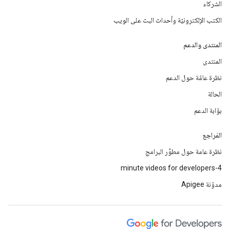
الشركاء
الكتب الإلكترونيّة وأحداث البث على الويب
المنتدى والدعم
المنتدى
نظرة عامّة حول الدعم
الحالة
بوّابة الدعم
المَراجع
نظرة عامة حول مطوِّر البرامج
4-minute videos for developers
مدوّنة Apigee