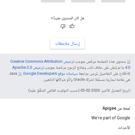
هل كان المحتوى مفيدًا؟
إرسال ملاحظات
إنّ محتوى هذه الصفحة مرخّص بموجب
ترخيص Creative Commons Attribution
4.0‏
ما لم يُنصّ على خلاف ذلك، ونماذج الرموز مرخّصة بموجب
ترخيص Apache 2.0‏
.
للاطّلاع على التفاصيل، يُرجى مراجعة
سياسات موقع Google Developers‏
. إنّ Java
هي علامة تجارية مسجَّلة لشركة Oracle و/أو شركائها التابعين.
تاريخ التعديل الأخير: 2026-02-03 (حسب التوقيت العالمي المتفَّق عليه)
لمحة عن Apigee
We're part of Google
الأحداث