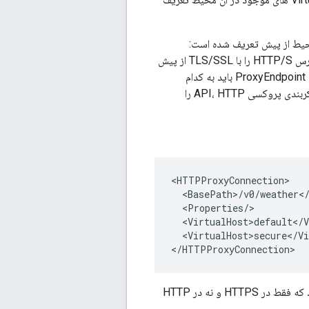
. پیش فرض یک آدرس HTTP را تعریف می کند، در حالی که ایمن یک آدرس HTTP/S را با TLS/SSL از پیش
پیکربندی شده سمت سرور تعریف می کند. در یک پیکربندی پراکسی API، شما مشخص می‌کنید که ProxyEndpoint باید به کدام
از پیکربندی پروکسی API، HTTP را
<HTTPProxyConnection>

  <BasePath>/v0/weather</
  <Properties/>

  <VirtualHost>default</V
  <VirtualHost>secure</Vi
</HTTPProxyConnection>
از پیکربندی ProxyEndpoint، یک پروکسی API ایجاد می‌کنید که فقط در HTTPS و نه در HTTP