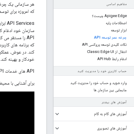
مفاهیم اساسی
که امروزه برای توسعه
Apigee Edge چیست؟
اصطلاحات پایه
ابزار توسعه
چرخه عمر توسعه API
نکات کلیدی توسعه پروکسی API
انتقال از Classic Edge UI
خودکار و بهینه کند.
ادغام رابط API Hub
API های خدمات API در مرجع API مستند شده اند.
حساب کاربری خود را مدیریت کنید
برای آشنایی با محیط های API و چرخه عمر توسعه API، این وید
وارد شوید و حساب خود را مدیریت کنید
جابجایی بین سازمان ها
آموزش های بیشتر
آموزش های گام به گام
آموزش های تصویری