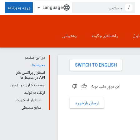
/
ورود به برنامه
اول
راهنماهای چگونه
پشتیبانی
در این صفحه
محیط ها
استقرار پراکسی های
API در محیط ها
توسعه تکراری در آزمون
این مرور مفید بود؟
ارتقاء به تولید
استقرار اسکریپت
ارسال بازخورد
منابع محیطی