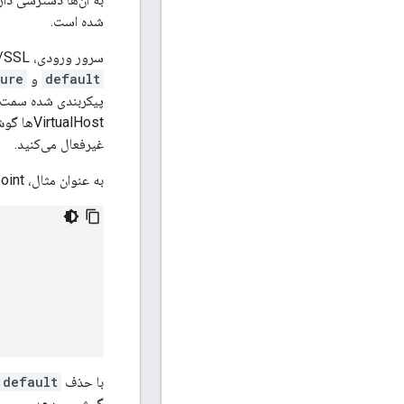
شده است.
سرور ورودی، TLS/SSL به طور خودکار برای هر محیط فعال می شود. دو VirtualHost در هر محیط از پیش تعریف شده است:
default
و
ure
VirtualHost‌ها گوش دهد. هنگام ارتقاء به prod، معمولاً با حذف VirtualHost
غیرفعال می‌کنید.
به عنوان مثال، ProxyEndpoint زیر به HTTP و HTTPS گوش می دهد.
با حذف VirtualHost
default
گوش می‌دهد.