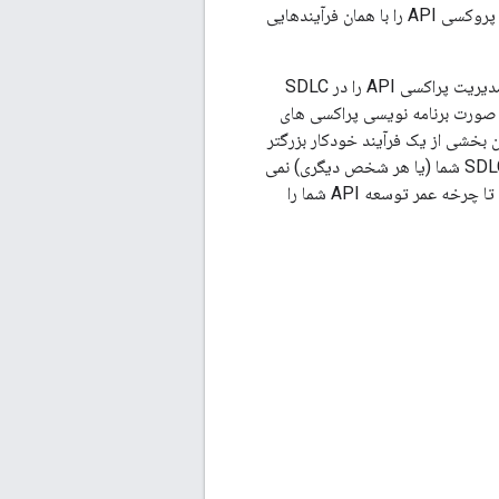
هر سازمانی یک چرخه حیات توسعه نرم افزار (SDLC) منحصر به فرد دارد. اغلب لازم است استقرار پروکسی API را با همان فرآیندهایی
API Services ابزارها و API های RESTful را ارائه می دهد که به شما امکان می دهد استقرار و مدیریت پراکسی API را در SDLC
ها یا کدهایی است که به صورت برنامه نویسی پراکسی های
می کند، به عنوان بخشی از یک فرآیند خودکار بزرگتر
که برنامه های کاربردی دیگر را نیز مستقر یا انتقال می دهد. API Services هیچ فرضی در مورد SDLC شما (یا هر شخص دیگری) نمی
کند. در عوض، عملکردهای اتمی را نشان می دهد که می تواند توسط تیم توسعه شما هماهنگ شود تا چرخه عمر توسعه API شما را