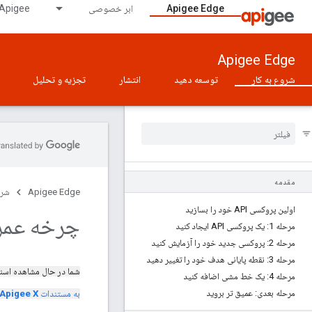
Apigee Edge
ابر خصوصی
Apigee در GDC دارای شکاف هوای
Apigee Edge
شروع به کار
توسعه دهید
انتشار
تجزیه و تحلیل
مقدمه
Apigee Edge
شرو
اولین پروکسی API خود را بسازید
چرخه عمر ت
مرحله 1: یک پروکسی API ایجاد کنید
مرحله 2: پروکسی جدید خود را آزمایش کنید
مرحله 3: نقطه پایانی هدف خود را تغییر دهید
شما در حال مشاهده اسن
مرحله 4: یک خط مشی اضافه کنید
مرحله بعدی: عمیق تر بروید
به مستندات
Apigee X