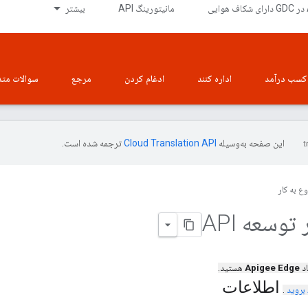
ی
مانیتورینگ API
بیشتر
کسب درآمد
اداره کنند
ادغام کردن
مرجع
سوالات متد
این صفحه به‌وسیله
ترجمه شده است.
ع به کار
وسعه API
اد
Apigee Edge
هستید.
اطلاعات
بروید
.