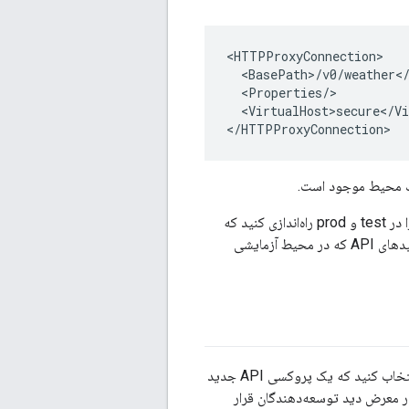
<HTTPProxyConnection>

  <BasePath>/v0/weather</
  <Properties/>

  <VirtualHost>secure</Vi
</HTTPProxyConnection>
محیط ها همچنین تفکیک داده ها و منابع را فراهم می کنند. برای مثال می‌توانید کش‌های مختلفی را در test و prod راه‌اندازی کنید که
فقط توسط پراکسی‌های API که در آن محیط اجرا می‌شوند قابل دسترسی هستند. علاوه بر این، کلیدهای API که در محیط آزمایشی
وقتی یک پراکسی API ایجاد می‌کنید، باید تصمیم بگیرید که در چه محیطی کار کنید. می‌توانید انتخاب کنید که یک پروکسی API جدید
د ایجاد کنید، اما این توصیه نمی‌شود، زیرا ممکن است قبل از آماده شدن یک API را در معرض دید توسعه‌دهندگان قرار