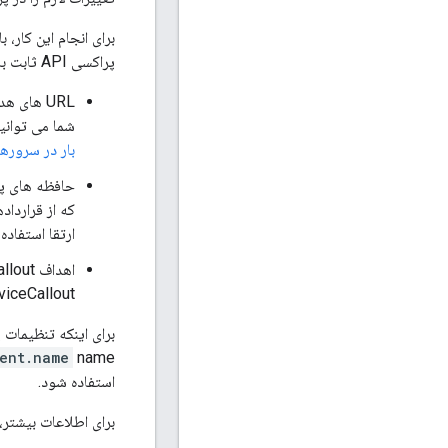
برای انجام این کار،
پراکسی API ثابت باقی بمانند.
شما می توانید از تنظیمات TargetServer برای ایجاد 
بار در سروره
حافظه های پن
ارتقا استفاد
ServiceCallout در محیط آزمایشی یک سرویس آزمایشی
برای اینکه تنظیمات پروکسی API مستقل از محیط باشد، می توانید از دستورات شرطی نیز اس
ent.name
استفاده شود.
برای اطلاعات بیشتر،