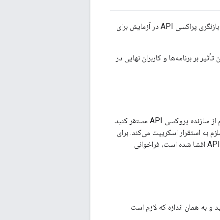
هنگامی که یک پروکسی API به طور کامل پیاده سازی و آزمایش شد، آماده ارتقاء به "prod" است. بازنگری پراکسی API در آزمایش برای
ز استقرار یکپارچه پراکسی‌های API، به حداقل رساندن تأثیر بر برنامه‌ها و کاربران نهایی در
رابط کاربری مدیریت Apigee Edge شما را قادر می‌سازد تا پراکسی‌های API را برای تولید مستقیم از سازنده پروکسی API مستقر کنید.
لزم به استقرار اسکریپت می‌کند. برای
انجام این کار، می‌توانید کد و اسکریپت‌هایی بنویسید که RESTful API را که توسط سرویس‌های API افشا شده است، فراخوانی
 فقط روی پراکسی‌های API در آزمایش تکرار کنید و به همان اندازه که لازم است