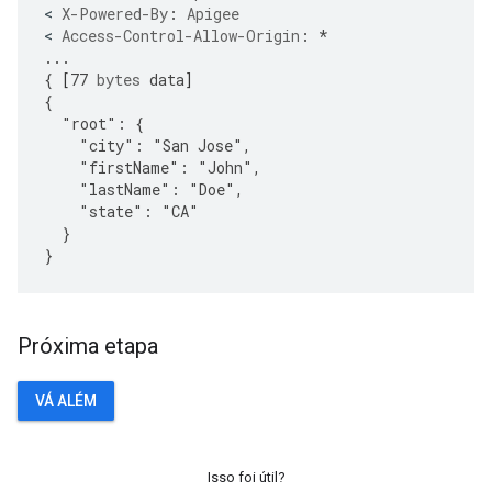
<
X-Powered-By
:
Apigee
<
Access-Control-Allow-Origin
:
*
...
{
[
77
bytes
data
]
{
"root":
{
"city":
"San
Jose",
"firstName":
"John",
"lastName":
"Doe",
"state":
"CA"
}
}
Próxima etapa
VÁ ALÉM
Isso foi útil?