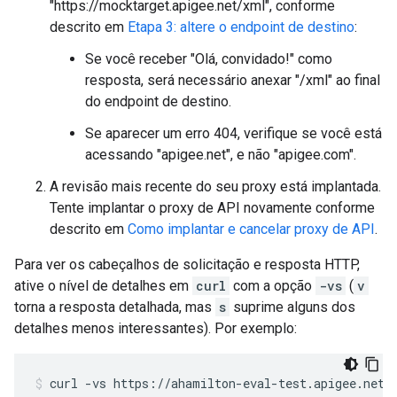
"https://mocktarget.apigee.net/xml", conforme
descrito em
Etapa 3: altere o endpoint de destino
:
Se você receber "Olá, convidado!" como
resposta, será necessário anexar "/xml" ao final
do endpoint de destino.
Se aparecer um erro 404, verifique se você está
acessando "apigee.net", e não "apigee.com".
A revisão mais recente do seu proxy está implantada.
Tente implantar o proxy de API novamente conforme
descrito em
Como implantar e cancelar proxy de API
.
Para ver os cabeçalhos de solicitação e resposta HTTP,
ative o nível de detalhes em
curl
com a opção
-vs
(
v
torna a resposta detalhada, mas
s
suprime alguns dos
detalhes menos interessantes). Por exemplo:
curl
-
vs
https
:
//
ahamilton
-
eval
-
test
.
apigee
.
net
/