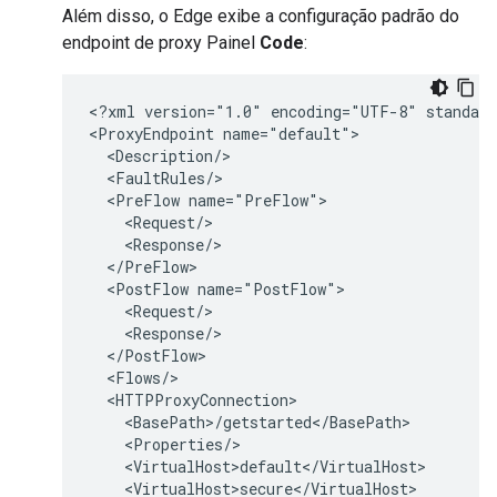
Além disso, o Edge exibe a configuração padrão do
endpoint de proxy Painel
Code
:
<?xml version="1.0" encoding="UTF-8" standalo
<ProxyEndpoint name="default">

  <Description/>

  <FaultRules/>

  <PreFlow name="PreFlow">

    <Request/>

    <Response/>

  </PreFlow>

  <PostFlow name="PostFlow">

    <Request/>

    <Response/>

  </PostFlow>

  <Flows/>

  <HTTPProxyConnection>

    <BasePath>/getstarted</BasePath>

    <Properties/>

    <VirtualHost>default</VirtualHost>

    <VirtualHost>secure</VirtualHost>
