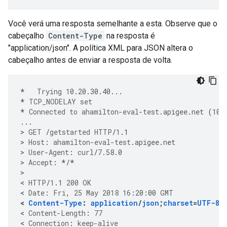
Você verá uma resposta semelhante a esta. Observe que o
cabeçalho
Content-Type
na resposta é
"application/json". A política XML para JSON altera o
cabeçalho antes de enviar a resposta de volta.
*
Trying
10
.
20
.
30
.
40
...
*
TCP_NODELAY
set
*
Connected
to
ahamilton-eval-test
.
apigee
.
net
(
10
.
...
>
GET
/
getstarted
HTTP
/
1
.
1
>
Host
:
ahamilton-eval-test
.
apigee
.
net
>
User-Agent
:
curl
/
7
.
58
.
0
>
Accept
:
*/*
>

<
HTTP
/
1
.
1
200
OK
<
Date
:
Fri
,
25
May
2018
16
:
20
:
00
GMT
<
Content-Type
:
application
/
json
;
charset
=
UTF-8
<
Content-Length
:
77
<
Connection
:
keep-alive