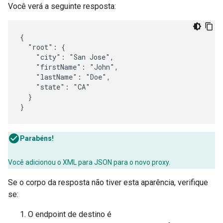
Você verá a seguinte resposta:
{

  "root": {

    "city": "San Jose",

    "firstName": "John",

    "lastName": "Doe",

    "state": "CA"

  }

}
Parabéns!
Você adicionou o XML para JSON para o novo proxy.
Se o corpo da resposta não tiver esta aparência, verifique
se:
O endpoint de destino é