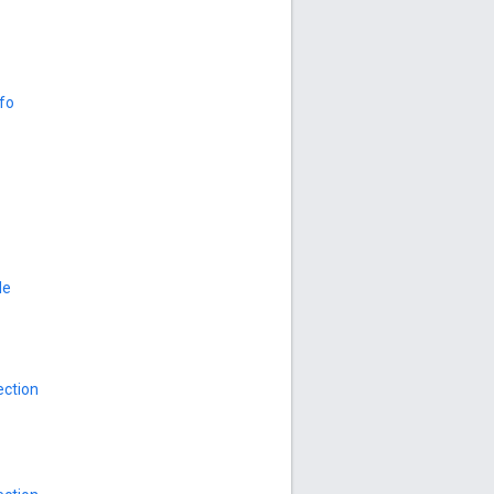
fo
de
ection