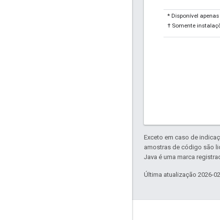
* Disponível apena
† Somente instalaçõ
Exceto em caso de indicaç
amostras de código são l
Java é uma marca registrad
Última atualização 2026-0
Sobre a Apigee