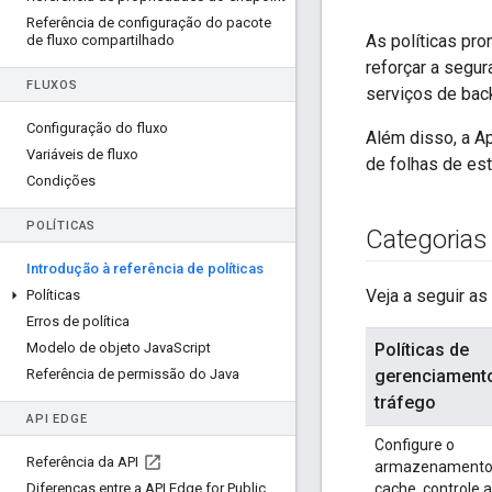
Referência de configuração do pacote
As políticas pr
de fluxo compartilhado
reforçar a segu
FLUXOS
serviços de bac
Configuração do fluxo
Além disso, a A
Variáveis de fluxo
de folhas de est
Condições
POLÍTICAS
Categorias 
Introdução à referência de políticas
Veja a seguir as
Políticas
Erros de política
Modelo de objeto Java
Script
Políticas de
Referência de permissão do Java
gerenciament
tráfego
API EDGE
Configure o
Referência da API
armazenament
Diferenças entre a API Edge for Public
cache, controle a