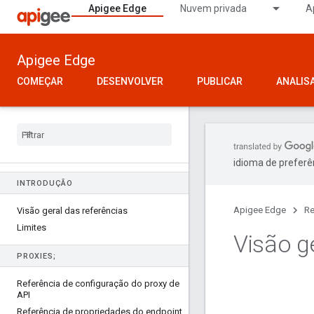
Apigee Edge
Nuvem privada
A
Apigee Edge
COMEÇAR
DESENVOLVER
PUBLICAR
ANALIS
idioma de preferê
INTRODUÇÃO
Apigee Edge
Re
Visão geral das referências
Limites
Visão ge
PROXIES;
Referência de configuração do proxy de
API
Referência de propriedades do endpoint