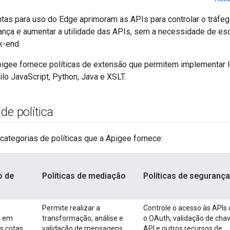
ontas para uso do Edge aprimoram as APIs para controlar o tráf
rança e aumentar a utilidade das APIs, sem a necessidade de es
k-end.
pigee fornece políticas de extensão que permitem implementar 
ilo JavaScript, Python, Java e XSLT.
de política
 categorias de políticas que a Apigee fornece:
o de
Políticas de mediação
Políticas de segurança
Permite realizar a
Controle o acesso às APIs
o em
transformação, análise e
o OAuth, validação de cha
s cotas,
validação de mensagens,
API e outros recursos de