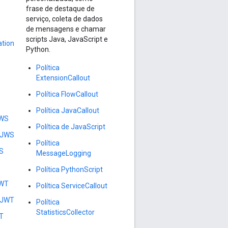
frase de destaque de
serviço, coleta de dados
de mensagens e chamar
scripts Java, JavaScript e
ation
Python.
Política
ExtensionCallout
Política FlowCallout
Política JavaCallout
JWS
Política de JavaScript
teJWS
Política
WS
MessageLogging
Política PythonScript
JWT
Política ServiceCallout
teJWT
Política
StatisticsCollector
WT