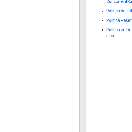
ConcurrentRa
Política de co
Política Rese
Política de D
pico