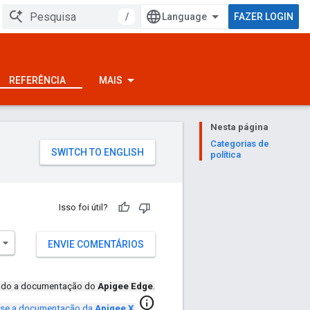
/
FAZER LOGIN
REFERÊNCIA
MAIS
Nesta página
Categorias de
política
Isso foi útil?
ENVIE COMENTÁRIOS
endo a documentação do
Apigee Edge
.
info
se a documentação da
Apigee X
.