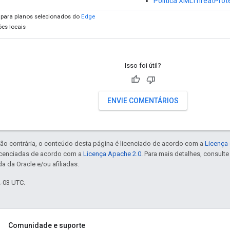
Política XMLThreatProt
s para planos selecionados do
Edge
es locais
Isso foi útil?
ENVIE COMENTÁRIOS
ão contrária, o conteúdo desta página é licenciado de acordo com a
Licença 
icenciadas de acordo com a
Licença Apache 2.0
. Para mais detalhes, consult
a da Oracle e/ou afiliadas.
2-03 UTC.
Comunidade e suporte