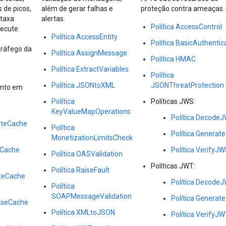
 de picos,
além de gerar falhas e
proteção contra ameaças.
 taxa
alertas.
Política AccessControl
xecute
Política AccessEntity
Política BasicAuthentic
tráfego da
Política AssignMessage
Política HMAC
Política ExtractVariables
Política
Política JSONtoXML
JSONThreatProtection
nto em
Política
Políticas JWS:
KeyValueMapOperations
Política Decode
dateCache
Política
Política Genera
MonetizationLimitsCheck
Cache
Política VerifyJ
Política OASValidation
Políticas JWT:
Política RaiseFault
teCache
Política Decode
Política
SOAPMessageValidation
Política Genera
nseCache
Política XMLtoJSON
Política VerifyJ