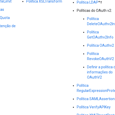
teLimit
Política XSLTransform
Política LDAP
*†
tas
Políticas do OAuth v2:
tQuota
Política
DeleteOAuthv2In
etenção de
Política
GetOAuthv2Info
Política OAuthv2
Política
RevokeOAuthV2
Definir a política 
informações do
OAuthV2
Política
RegularExpressionProt
Política SAMLAssertion
Política VerifyAPIKey