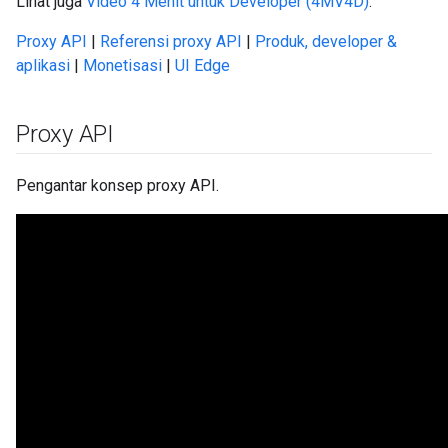
Lihat juga
Video 4 Menit untuk Developer (4MV4D)
.
Proxy API
|
Referensi proxy API
|
Produk, developer &
aplikasi
|
Monetisasi
|
UI Edge
Proxy API
Pengantar konsep proxy API.