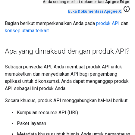
Anda sedang melihat dokumentasi
Apigee Edge
.
info
Buka
Dokumentasi Apigee X
.
Bagian berikut memperkenalkan Anda pada
produk API
dan
konsep utama terkait
.
Apa yang dimaksud dengan produk API?
Sebagai penyedia API, Anda membuat produk API untuk
memaketkan dan menyediakan API bagi pengembang
aplikasi untuk dikonsumsi. Anda dapat menganggap produk
API sebagai lini produk Anda.
Secara khusus, produk API menggabungkan hal-hal berikut:
Kumpulan resource API (URI)
Paket layanan
Metadata khusus untuk bisnis Anda untuk pemantauan