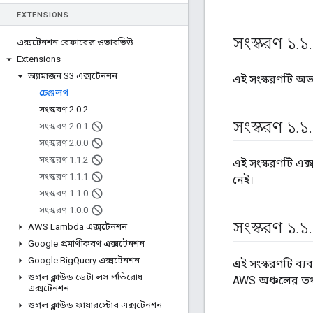
EXTENSIONS
সংস্করণ ১
.
১
.
এক্সটেনশন রেফারেন্স ওভারভিউ
Extensions
অ্যামাজন S3 এক্সটেনশন
এই সংস্করণটি অভ
চেঞ্জলগ
সংস্করণ 2
.
0
.
2
সংস্করণ ১
.
১
.
সংস্করণ 2
.
0
.
1
সংস্করণ 2
.
0
.
0
সংস্করণ 1
.
1
.
2
এই সংস্করণটি এক
সংস্করণ 1
.
1
.
1
নেই।
সংস্করণ 1
.
1
.
0
সংস্করণ 1
.
0
.
0
সংস্করণ ১
.
১
.
AWS Lambda এক্সটেনশন
Google প্রমাণীকরণ এক্সটেনশন
Google Big
Query এক্সটেনশন
এই সংস্করণটি ব্য
গুগল ক্লাউড ডেটা লস প্রতিরোধ
AWS অঞ্চলের তথ
এক্সটেনশন
গুগল ক্লাউড ফায়ারস্টোর এক্সটেনশন