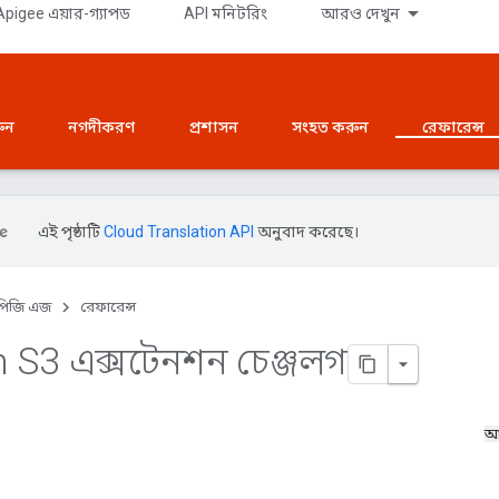
pigee এয়ার-গ্যাপড
API মনিটরিং
আরও দেখুন
রুন
নগদীকরণ
প্রশাসন
সংহত করুন
রেফারেন্স
এই পৃষ্ঠাটি
Cloud Translation API
অনুবাদ করেছে।
পিজি এজ
রেফারেন্স
S3 এক্সটেনশন চেঞ্জলগ
আ