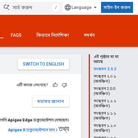
/
সাইন-ইন করুন
FAQS
কিভাবে নির্দেশিকা
সমর্থন
এই পৃষ্ঠায় যা যা
আছে
সংস্করণ 2.0.2
সংস্করণ ২.০.১
(অবঞ্চিত)
এটি কাজে লেগেছে?
সংস্করণ 2.0.0
(অবঞ্চিত)
সংস্করণ ১.১.২
মতামত জানান
(অবঞ্চিত)
সংস্করণ ১.১.১
(অবঞ্চিত)
পনি
Apigee Edge
ডকুমেন্টেশন দেখছেন।
সংস্করণ ১.১.০
তথ্য
Apigee X
ডকুমেন্টেশনে যান
।
(অবঞ্চিত)
সংস্করণ ১.০.০