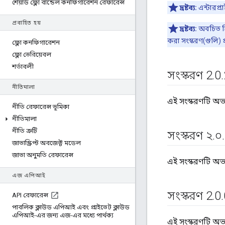
শেয়ার্ড ফ্লো বান্ডেল কনফিগারেশন রেফারেন্স
দ্রষ্টব্য:
এন্টারপ্
প্রবাহিত হয়
দ্রষ্টব্য:
অবচিত হিস
করা সংস্করণ(গুলি) প
ফ্লো কনফিগারেশন
ফ্লো ভেরিয়েবল
শর্তাবলী
সংস্করণ 2
.
0
.
নীতিমালা
এই সংস্করণটি অভ
নীতি রেফারেন্স ভূমিকা
নীতিমালা
নীতি ত্রুটি
সংস্করণ ২
.
০
.
জাভাস্ক্রিপ্ট অবজেক্ট মডেল
জাভা অনুমতি রেফারেন্স
এই সংস্করণটি অভ
এজ এপিআই
সংস্করণ 2
.
0
.
API রেফারেন্স
পাবলিক ক্লাউড এপিআই এবং প্রাইভেট ক্লাউড
এপিআই-এর জন্য এজ-এর মধ্যে পার্থক্য
এই সংস্করণটি অভ