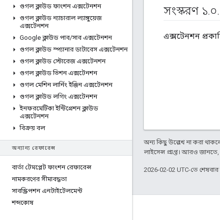
গুগল ক্লাউড ফাংশন এক্সটেনশন
সংস্করণ ১
.
০
.
গুগল ক্লাউড ন্যাচারাল ল্যাঙ্গুয়েজ
এক্সটেনশন
এক্সটেনশন প্রকা
Google ক্লাউড পাব
/
সাব এক্সটেনশন
গুগল ক্লাউড স্প্যানার ডাটাবেস এক্সটেনশন
গুগল ক্লাউড স্টোরেজ এক্সটেনশন
গুগল ক্লাউড ভিশন এক্সটেনশন
গুগল মেশিন লার্নিং ইঞ্জিন এক্সটেনশন
গুগল ক্লাউড লগিং এক্সটেনশন
ইনফরমেটিকা ​​ইন্টিগ্রেশন ক্লাউড
এক্সটেনশন
বিক্রয় বল
অন্য কিছু উল্লেখ না করা থাকলে,
অন্যান্য রেফারেন্স
লাইসেন্স প্রাপ্ত। আরও জানতে
বার্তা টেমপ্লেট ফাংশন রেফারেন্স
2026-02-02 UTC-তে শেষবা
নামকরণের সীমাবদ্ধতা
সাবস্ক্রিপশন এনটাইটেলমেন্ট
শব্দকোষ
Apigee সম্পর্কে