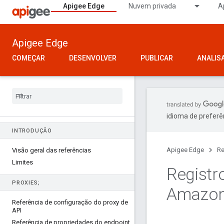
Apigee Edge
Nuvem privada
A
Apigee Edge
COMEÇAR
DESENVOLVER
PUBLICAR
ANALIS
idioma de preferê
INTRODUÇÃO
Apigee Edge
Re
Visão geral das referências
Limites
Registr
PROXIES;
Amazon
Referência de configuração do proxy de
API
Referência de propriedades do endpoint