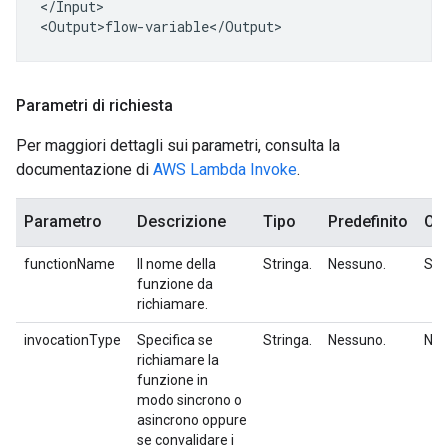
</Input>

Parametri di richiesta
Per maggiori dettagli sui parametri, consulta la
documentazione di
AWS Lambda Invoke
.
Parametro
Descrizione
Tipo
Predefinito
Obb
functionName
Il nome della
Stringa.
Nessuno.
Sì.
funzione da
richiamare.
invocationType
Specifica se
Stringa.
Nessuno.
No.
richiamare la
funzione in
modo sincrono o
asincrono oppure
se convalidare i