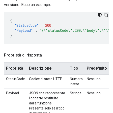
versione. Ecco un esempio:
{
"StatusCode"
:
200
,
"Payload"
:
"{\"statusCode\":200,\"body\":\"\\\
}
Proprietà di risposta
Proprietà
Descrizione
Tipo
Predefinito
StatusCode
Codice di stato HTTP.
Numero
Nessuno.
intero
Payload
JSON che rappresenta
Stringa
Nessuno.
l'oggetto restituito
dalla funzione.
Presente solo se il tipo