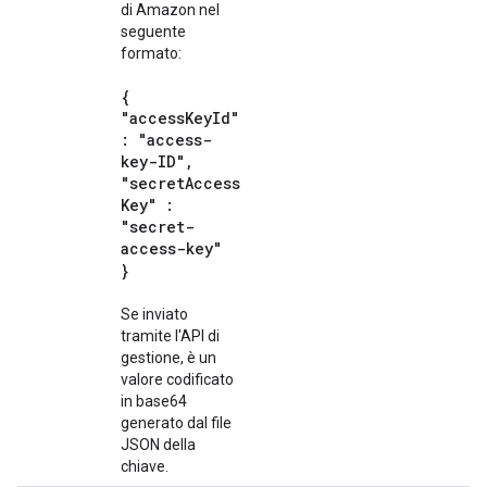
di Amazon nel
seguente
formato:
{
"access
Key
Id"
: "access-
key-ID"
,
"secret
Access
Key" :
"secret-
access-key"
}
Se inviato
tramite l'API di
gestione, è un
valore codificato
in base64
generato dal file
JSON della
chiave.