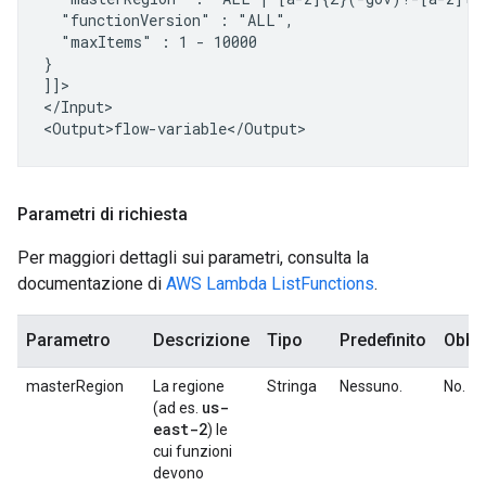
"functionVersion"
:
"maxItems"
:
1
-
10000

}

]]>

</Input>

Parametri di richiesta
Per maggiori dettagli sui parametri, consulta la
documentazione di
AWS Lambda ListFunctions
.
Parametro
Descrizione
Tipo
Predefinito
Obbli
masterRegion
La regione
Stringa
Nessuno.
No.
us-
(ad es.
east-2
) le
cui funzioni
devono