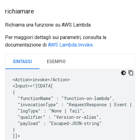
richiamare
Richiama una funzione su AWS Lambda.
Per maggiori dettagli sui parametri, consulta la
documentazione di
AWS Lambda Invoke
.
SINTASSI
ESEMPIO
<Action>invoke</Action>

<Input><![CDATA[

"functionName"
:
"invocationType"
:
"RequestResponse
|
Event
|
"logType"
:
"None
|
"qualifier"
:
"payload"
:
"Escaped-JSON-string"

}

]]>
