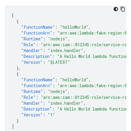
[
{
"FunctionName"
:
"helloWorld"
,
"FunctionArn"
:
"arn:aws:lambda:fake-region:01
"Runtime"
:
"nodejs"
,
"Role"
:
"arn:aws:iam::012345:role/service-rol
"Handler"
:
"index.handler"
,
"Description"
:
"A Hello World lambda function.
"Version"
:
"$LATEST"
},
{
"FunctionName"
:
"helloWorld"
,
"FunctionArn"
:
"arn:aws:lambda:fake-region:01
"Runtime"
:
"nodejs"
,
"Role"
:
"arn:aws:iam::012345:role/service-rol
"Handler"
:
"index.handler"
,
"Description"
:
"A Hello World lambda function.
"Version"
:
"1"
}
]