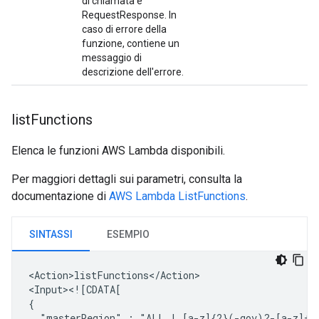
di chiamata è
RequestResponse. In
caso di errore della
funzione, contiene un
messaggio di
descrizione dell'errore.
list
Functions
Elenca le funzioni AWS Lambda disponibili.
Per maggiori dettagli sui parametri, consulta la
documentazione di
AWS Lambda ListFunctions
.
SINTASSI
ESEMPIO
<Action>listFunctions</Action>

<Input><![CDATA[

"masterRegion"
:
"ALL
|