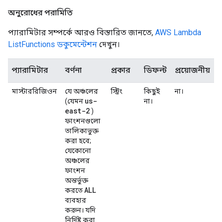
অনুরোধের পরামিতি
প্যারামিটার সম্পর্কে আরও বিস্তারিত জানতে,
AWS Lambda
ListFunctions ডকুমেন্টেশন
দেখুন।
প্যারামিটার
বর্ণনা
প্রকার
ডিফল্ট
প্রয়োজনীয়
মাস্টাররিজিওন
যে অঞ্চলের
স্ট্রিং
কিছুই
না।
us-
(যেমন
না।
east-2
)
ফাংশনগুলো
তালিকাভুক্ত
করা হবে;
যেকোনো
অঞ্চলের
ফাংশন
অন্তর্ভুক্ত
ALL
করতে
ব্যবহার
করুন। যদি
নির্দিষ্ট করা