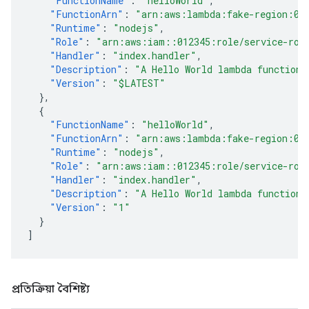
"FunctionName"
:
"helloWorld"
,
"FunctionArn"
:
"arn:aws:lambda:fake-region:01
"Runtime"
:
"nodejs"
,
"Role"
:
"arn:aws:iam::012345:role/service-rol
"Handler"
:
"index.handler"
,
"Description"
:
"A Hello World lambda function.
"Version"
:
"$LATEST"
},
{
"FunctionName"
:
"helloWorld"
,
"FunctionArn"
:
"arn:aws:lambda:fake-region:01
"Runtime"
:
"nodejs"
,
"Role"
:
"arn:aws:iam::012345:role/service-rol
"Handler"
:
"index.handler"
,
"Description"
:
"A Hello World lambda function.
"Version"
:
"1"
}
]
প্রতিক্রিয়া বৈশিষ্ট্য