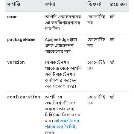
সম্পত্তি
বর্ণনা
ডিফল্ট
প্রয়োজন
name
আপনি এক্সটেনশনের
কোনোটিই
হ্যাঁ
এই কনফিগারেশনের
নয়
নাম দিন।
package
Name
Apigee Edge দ্বারা
কোনোটিই
হ্যাঁ
প্রদত্ত এক্সটেনশন
নয়
প্যাকেজের নাম।
version
যে এক্সটেনশন
কোনোটিই
হ্যাঁ
প্যাকেজ থেকে আপনি
নয়
একটি এক্সটেনশন
কনফিগার করছেন
তার সংস্করণ নম্বর।
configuration
আপনি যে
কোনোটিই
হ্যাঁ
এক্সটেনশনটি যোগ
নয়
করছেন তার জন্য
নির্দিষ্ট কনফিগারেশন
মান।
এই এক্সটেনশন
প্যাকেজের বৈশিষ্ট্য
দেখুন