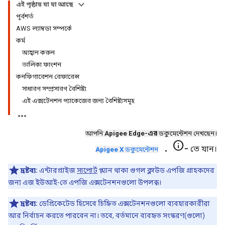
এই পৃষ্ঠায় যা যা আছে
পূর্বশর্ত
AWS ল্যাম্বডা সম্পর্কে
কর্ম
আহ্বান করুন
তালিকা ফাংশন
কনফিগারেশন রেফারেন্স
সাধারণ সম্প্রসারণ বৈশিষ্ট্য
এই এক্সটেনশন প্যাকেজের জন্য বৈশিষ্ট্যসমূহ
আপনি
Apigee Edge-এর
ডকুমেন্টেশন দেখছেন।
.info-
তে যান।
Apigee X
ডকুমেন্টেশন
দ্রষ্টব্য:
এন্টারপ্রাইজ
সাপোর্ট
প্ল্যান থাকা গুগল ক্লাউড এপজি গ্রাহকদের
জন্য এজ ইউআই-তে এপজি এক্সটেনশনগুলো উপলব্ধ।
দ্রষ্টব্য:
ডেপ্রিকেটেড হিসেবে চিহ্নিত এক্সটেনশনগুলো ব্যবহারকারীরা
আর নির্বাচন করতে পারবেন না। তবে, বর্তমানে ব্যবহৃত সংস্করণ(গুলো)