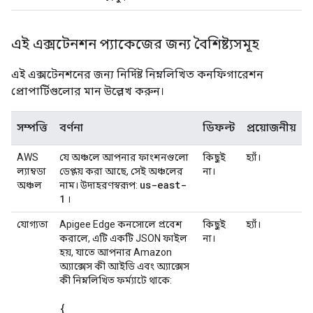
এই এক্সটেনশন প্যাকেজের জন্য বৈশিষ্ট্যসমূহ
এই এক্সটেনশনের জন্য নির্দিষ্ট নিম্নলিখিত কনফিগারেশন
প্রোপার্টিগুলোর মান উল্লেখ করুন।
সম্পত্তি
বর্ণনা
ডিফল্ট
প্রয়োজনীয়
AWS
যে অঞ্চলে আপনার ফাংশনগুলো
কিছুই
হ্যাঁ।
ল্যাম্বডা
ডেপ্লয় করা আছে, সেই অঞ্চলের
না।
us-east-
অঞ্চল
নাম। উদাহরণস্বরূপ:
1
।
যোগ্যতা
Apigee Edge কনসোলে প্রবেশ
কিছুই
হ্যাঁ।
করালে, এটি একটি JSON ফাইল
না।
হয়, যাতে আপনার Amazon
অ্যাক্সেস কী আইডি এবং অ্যাক্সেস
কী নিম্নলিখিত ফর্ম্যাটে থাকে:
{