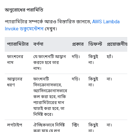
অনুরোধের পরামিতি
প্যারামিটার সম্পর্কে আরও বিস্তারিত জানতে,
AWS Lambda
Invoke ডকুমেন্টেশন
দেখুন।
প্যারামিটার
বর্ণনা
প্রকার
ডিফল্ট
প্রয়োজনীয়
ফাংশনের
যে ফাংশনটি আহ্বান
দড়ি।
কিছুই
হ্যাঁ।
নাম
করতে হবে তার
না।
নাম।
আহ্বানের
ফাংশনটি
দড়ি।
কিছুই
না।
ধরণ
সিনক্রোনাসভাবে,
না।
অ্যাসিনক্রোনাসভাবে
কল করা হবে, নাকি
প্যারামিটারের মান
যাচাই করা হবে, তা
নির্দিষ্ট করে।
লগটাইপ
ঐচ্ছিকভাবে নির্দিষ্ট
স্ট্রিং
কিছুই
না।
করা যায় যে লগ
না।