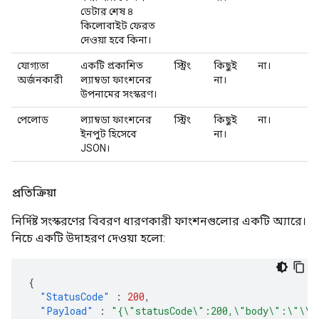
ডেটার শেষ ৪
কিলোবাইট ফেরত
দেওয়া হবে কিনা।
যোগ্যতা
একটি প্রকাশিত
স্ট্রিং
কিছুই
না।
অর্জনকারী
ল্যাম্বডা ফাংশনের
না।
উপনামের সংস্করণ।
পেলোড
ল্যাম্বডা ফাংশনের
স্ট্রিং
কিছুই
না।
ইনপুট হিসেবে
না।
JSON।
প্রতিক্রিয়া
নির্দিষ্ট সংস্করণের বিবরণ ধারণকারী ফাংশনগুলোর একটি অ্যারে।
নিচে একটি উদাহরণ দেওয়া হলো:
{
"StatusCode"
:
200
,
"Payload"
:
"{\"statusCode\":200,\"body\":\"\\\