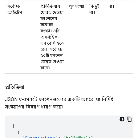
সর্বোচ্চ
প্রতিক্রিয়ায়
পূর্ণসংখ্যা
কিছুই
না।
আইটেম
ফেরত দেওয়া
না।
ফাংশনের
সর্বোচ্চ
সংখ্যা। এটি
অবশ্যই ০-
এর বেশি হতে
হবে। সর্বোচ্চ
৫০টি ফাংশন
ফেরত দেওয়া
যাবে।
প্রতিক্রিয়া
JSON ফরম্যাটে ফাংশনগুলোর একটি অ্যারে, যা নির্দিষ্ট
সংস্করণের বিবরণ ধারণ করে।
[
{