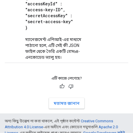
"access
Key
Id" :
"access-key-ID"
,
"secret
Access
Key" :
"secret-access-key"
}
ম্যানেজমেন্ট এপিআই-এর মাধ্যমে
পাঠানো হলে, এটি সেই কী JSON
ফাইল থেকে তৈরি একটি বেস৬৪-
এনকোডেড ভ্যালু হয়।
এটি কাজে লেগেছে?
মতামত জানান
অন্য কিছু উল্লেখ না করা থাকলে, এই পৃষ্ঠার কন্টেন্ট
Creative Commons
Attribution 4.0 License
-এর অধীনে এবং কোডের নমুনাগুলি
Apache 2.0
License
-এর অধীনে লাইসেন্স প্রাপ্ত। আরও জানতে,
Google Developers সাইট