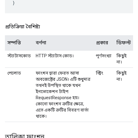
}
প্রতিক্রিয়া বৈশিষ্ট্য
সম্পত্তি
বর্ণনা
প্রকার
ডিফল্ট
স্ট্যাটাসকোড
HTTP স্ট্যাটাস কোড।
পূর্ণসংখ্যা
কিছুই
না।
পেলোড
ফাংশন দ্বারা ফেরত আসা
স্ট্রিং
কিছুই
অবজেক্টের JSON। এটি শুধুমাত্র
না।
তখনই উপস্থিত থাকে যখন
ইনভোকেশন টাইপ
RequestResponse হয়।
কোনো ফাংশন ত্রুটির ক্ষেত্রে,
এতে একটি ত্রুটির বিবরণ বার্তা
থাকে।
তালিকা ফাংশন