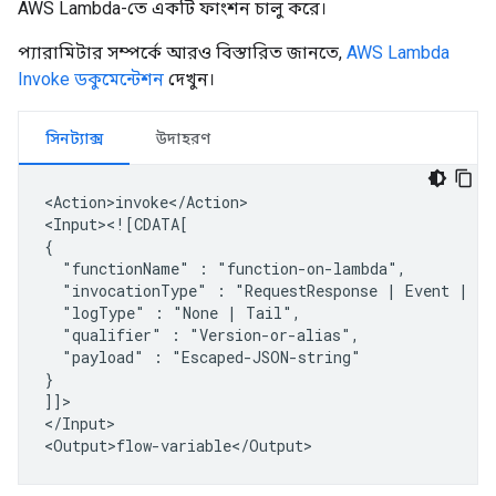
AWS Lambda-তে একটি ফাংশন চালু করে।
প্যারামিটার সম্পর্কে আরও বিস্তারিত জানতে,
AWS Lambda
Invoke ডকুমেন্টেশন
দেখুন।
সিনট্যাক্স
উদাহরণ
<Action>invoke</Action>

<Input><![CDATA[

"functionName"
:
"invocationType"
:
"RequestResponse
|
Event
|
"logType"
:
"None
|
"qualifier"
:
"payload"
:
"Escaped-JSON-string"

}

]]>

</Input>
