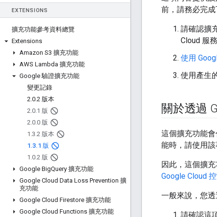
前，請務必完成
EXTENSIONS
請確認擴充
擴充功能參考資料總覽
Cloud 服
Extensions
Amazon S3 擴充功能
使用 Goo
AWS Lambda 擴充功能
使用產生的
Google 驗證擴充功能
變更記錄
2
.
0
.
2 版本
關於透過 Go
2
.
0
.
1 版
2
.
0
.
0 版
這個擴充功能會
1
.
3
.
2 版本
能時，請使用該專
1
.
3
.
1 版
1
.
0
.
2 版
因此，這個擴充
Google Big
Query 擴充功能
Google Clo
Google Cloud Data Loss Prevention 擴
充功能
一般來說，您透
Google Cloud Firestore 擴充功能
Google Cloud Functions 擴充功能
請確認這項