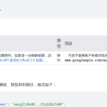
類
預設
型
2.0 範圍陣列。如要進一步瞭解範圍，請
陣
，可授予服務帳戶有權存取的所
www
.
googleapis
.
com
/
a
le API 適用的 OAuth 2.0 範圍
」。
列
權杖、類型和到期日，格式如下：
ken"
:
"ewogICJ0eXB...C5jb20iCn0K"
,