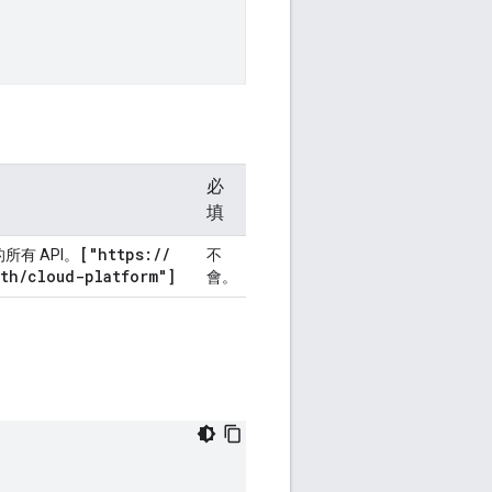
必
填
["https:
/
/
有 API。
不
uth
/
cloud-platform"]
會。