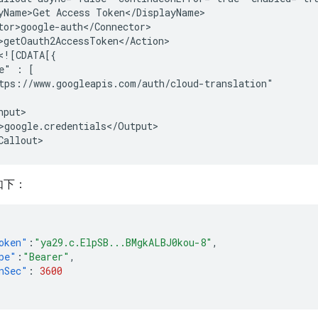
yName>Get
Access
e"
:
>google.credentials</Output>

如下：
oken"
:
"ya29.c.ElpSB...BMgkALBJ0kou-8"
,
pe"
:
"Bearer"
,
nSec"
:
3600