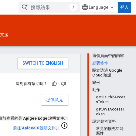
/
登入
支援
這個頁面中的內容
。
必要條件
關於透過 Google
Cloud 驗證
範例
這對你有幫助嗎？
動作
getOauth2Acces
提供意見
sToken
getJWTAccessT
oken
目前查看的是
Apigee Edge
說明文件。
設定參考資料
info
前往
Apigee X
說明文件
。
常見的擴充功能
屬性