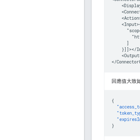
<Displa
"scop
<Output
回應值大致
{
"access_t
"token_ty
"expiresI
}