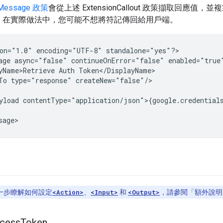
nMessage 政策
會從上述 ExtensionCallout 政策擷取回應
。在實際做法中，您可能不想將符記傳回給用戶端。
on="1.0"
encoding="UTF-8"
standalone="yes"?>

age
async="false"
continueOnError="false"
enabled="true
yName>Retrieve
Auth
To
type="response"
yload
一步瞭解如何設定
<Action>
、
<Input>
和
<Output>
，請參閱「額外說明
cess
Token