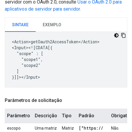
servidor com o OAuth 2.0, consulte
Usar o OAuth 2.0 para
aplicativos de servidor para servidor
.
SINTAXE
EXEMPLO
<Action>getOauth2AccessToken</Action>

"scope"
:
]

Parâmetros de solicitação
Parâmetro
Descrição
Tipo
Padrão
Obrigatór
["https:
/
/
escopo
Uma matriz
Matriz
Não.