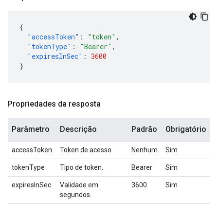
{
"accessToken"
:
"token"
,
"tokenType"
:
"Bearer"
,
"expiresInSec"
:
3600
}
Propriedades da resposta
Parâmetro
Descrição
Padrão
Obrigatório
accessToken
Token de acesso.
Nenhum
Sim
tokenType
Tipo de token.
Bearer
Sim
expiresInSec
Validade em
3600
Sim
segundos.