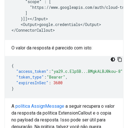
"scope"
:
<Output>google.credentials</Output>

O valor da resposta é parecido com isto:
{
"access_token"
:
"ya29.c.ElpSB...BMgkALBJ0kou-8"
,
"token_type"
:
"Bearer"
,
"expiresInSec"
:
3600
}
A
política AssignMessage
a seguir recupera o valor
da resposta da política ExtensionCallout e o copia
no payload da resposta. Isso pode ser útil para
depuração. Na prática, talvez você não queira