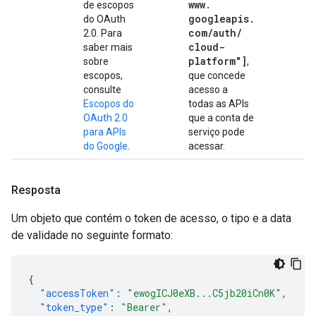
www
.
de escopos
googleapis
.
do OAuth
com
/
auth
/
2.0. Para
cloud-
saber mais
platform"]
sobre
,
escopos,
que concede
consulte
acesso a
Escopos do
todas as APIs
OAuth 2.0
que a conta de
para APIs
serviço pode
do Google
.
acessar.
Resposta
Um objeto que contém o token de acesso, o tipo e a data
de validade no seguinte formato:
{
"accessToken"
:
"ewogICJ0eXB...C5jb20iCn0K"
,
"token_type"
:
"Bearer"
,