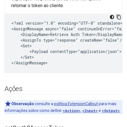
retornar o token ao cliente.
<?xml
version="1.0"
encoding="UTF-8"
standalone="y
<AssignMessage
async="false"
continueOnError="fals
<DisplayName>Retrieve
Auth
<AssignTo
type="response"
<Payload
</Set>

Ações
Observação
:consulte a
política ExtensionCallout
para mais
informações sobre como definir
<Action>
,
<Input>
e
<Output>
.