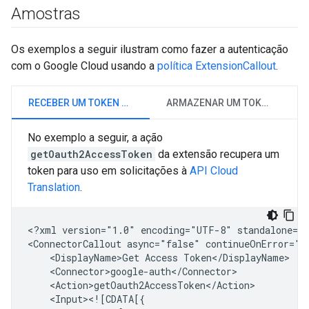
Amostras
Os exemplos a seguir ilustram como fazer a autenticação
com o Google Cloud usando a
política ExtensionCallout
.
RECEBER UM TOKEN DE ACESSO
ARMAZENAR UM TOKEN DE ACESSO EM CACHE
No exemplo a seguir, a ação
getOauth2AccessToken
da extensão recupera um
token para uso em solicitações à
API Cloud
Translation
.
<?xml
version="1.0"
encoding="UTF-8"
standalone="y
<ConnectorCallout
async="false"
continueOnError="t
<DisplayName>Get
Access