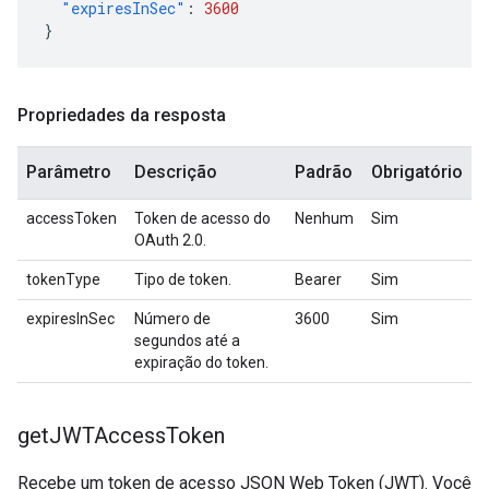
"expiresInSec"
:
3600
}
Propriedades da resposta
Parâmetro
Descrição
Padrão
Obrigatório
accessToken
Token de acesso do
Nenhum
Sim
OAuth 2.0.
tokenType
Tipo de token.
Bearer
Sim
expiresInSec
Número de
3600
Sim
segundos até a
expiração do token.
get
JWTAccess
Token
Recebe um token de acesso JSON Web Token (JWT). Você