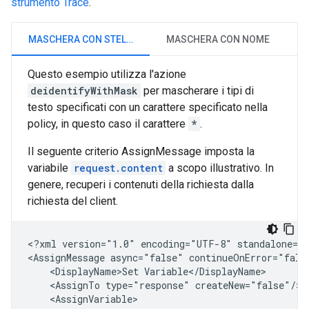
strumento Trace
.
MASCHERA CON STELLE
MASCHERA CON NOME
Questo esempio utilizza l'azione
deidentifyWithMask
per mascherare i tipi di
testo specificati con un carattere specificato nella
policy, in questo caso il carattere
*
.
Il seguente criterio AssignMessage imposta la
variabile
request.content
a scopo illustrativo. In
genere, recuperi i contenuti della richiesta dalla
richiesta del client.
<?xml
version="1.0"
encoding="UTF-8"
standalone="y
<AssignMessage
async="false"
continueOnError="fals
<DisplayName>Set
<AssignTo
type="response"