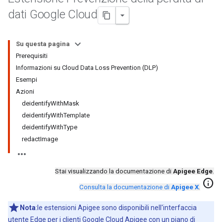
dati Google Cloud
Su questa pagina
Prerequisiti
Informazioni su Cloud Data Loss Prevention (DLP)
Esempi
Azioni
deidentifyWithMask
deidentifyWithTemplate
deidentifyWithType
redactImage
Stai visualizzando la documentazione di
Apigee Edge
.
info
Consulta la documentazione di
Apigee X
.
Nota
:le estensioni Apigee sono disponibili nell'interfaccia
utente Edge per i clienti Google Cloud Apigee con un piano di