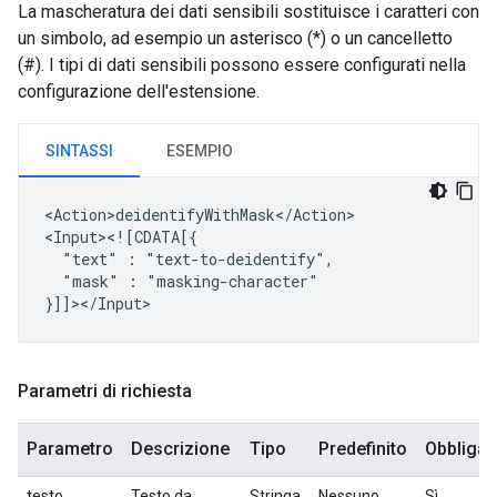
La mascheratura dei dati sensibili sostituisce i caratteri con
un simbolo, ad esempio un asterisco (*) o un cancelletto
(#). I tipi di dati sensibili possono essere configurati nella
configurazione dell'estensione.
SINTASSI
ESEMPIO
<Action>deidentifyWithMask</Action>

"text"
:
"mask"
:
"masking-character"

Parametri di richiesta
Parametro
Descrizione
Tipo
Predefinito
Obbligat
testo
Testo da
Stringa
Nessuno.
Sì.