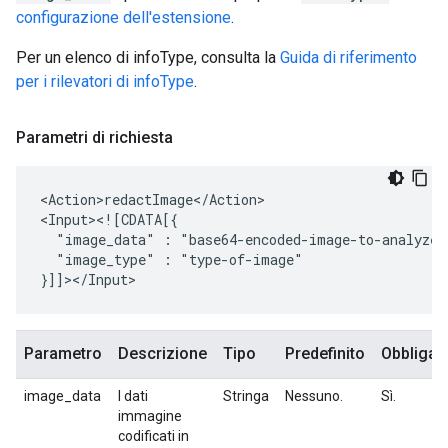
configurazione dell'estensione
.
Per un elenco di infoType, consulta la
Guida di riferimento
per i rilevatori di infoType
.
Parametri di richiesta
<Action>redactImage</Action>

"image_data"
:
"image_type"
:
"type-of-image"

Parametro
Descrizione
Tipo
Predefinito
Obbligat
image_data
I dati
Stringa
Nessuno.
Sì.
immagine
codificati in