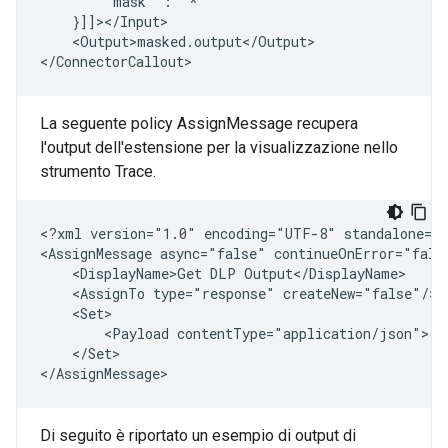
"mask"
:
<Output>masked.output</Output>

La seguente policy AssignMessage recupera
l'output dell'estensione per la visualizzazione nello
strumento Trace.
<?xml
version="1.0"
encoding="UTF-8"
standalone="y
<AssignMessage
async="false"
continueOnError="fals
<DisplayName>Get
DLP
<AssignTo
type="response"
<Payload
</Set>

Di seguito è riportato un esempio di output di