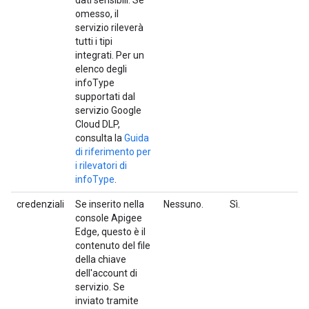
dati sensibili. Se
omesso, il
servizio rileverà
tutti i tipi
integrati. Per un
elenco degli
infoType
supportati dal
servizio Google
Cloud DLP,
consulta la
Guida
di riferimento per
i rilevatori di
infoType
.
credenziali
Se inserito nella
Nessuno.
Sì.
console Apigee
Edge, questo è il
contenuto del file
della chiave
dell'account di
servizio. Se
inviato tramite