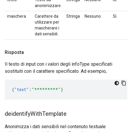
anonimizzare.
maschera
Carattere da
Stringa
Nessuno.
Sì.
utilizzare per
mascherare i
dati sensibili.
Risposta
Il testo di input con i valori degli infoType specificati
sostituiti con il carattere specificato. Ad esempio,
{
"text"
:
"*********"
}
deidentify
With
Template
Anonimizza i dati sensibili nel contenuto testuale