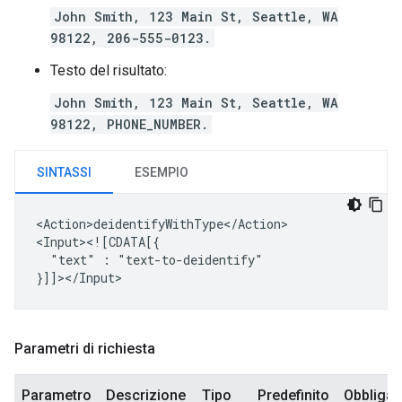
John Smith, 123 Main St, Seattle, WA
98122, 206-555-0123.
Testo del risultato:
John Smith, 123 Main St, Seattle, WA
98122, PHONE_NUMBER.
SINTASSI
ESEMPIO
<Action>deidentifyWithType</Action>

"text"
:
"text-to-deidentify"

Parametri di richiesta
Parametro
Descrizione
Tipo
Predefinito
Obbligat