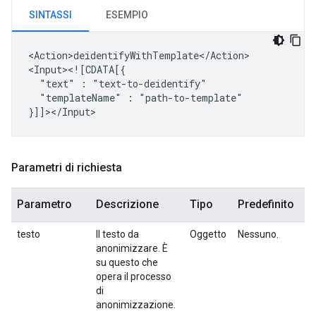
SINTASSI
ESEMPIO
<Action>deidentifyWithTemplate</Action>

"text"
:
"templateName"
:
"path-to-template"

Parametri di richiesta
Parametro
Descrizione
Tipo
Predefinito
O
testo
Il testo da
Oggetto
Nessuno.
Sì.
anonimizzare. È
su questo che
opera il processo
di
anonimizzazione.