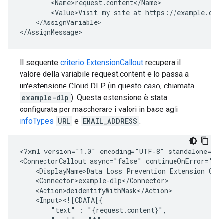
<Value>Visit
my
site
at
https://example.co
</AssignVariable>

Il seguente
criterio ExtensionCallout
recupera il
valore della variabile request.content e lo passa a
un'estensione Cloud DLP (in questo caso, chiamata
example-dlp
). Questa estensione è stata
configurata per mascherare i valori in base agli
infoTypes
URL
e
EMAIL_ADDRESS
.
<?xml
version="1.0"
encoding="UTF-8"
standalone="y
<ConnectorCallout
async="false"
continueOnError="t
<DisplayName>Data
Loss
Prevention
Extension
"text"
: