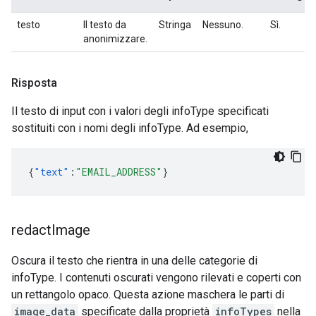
testo
Il testo da
Stringa
Nessuno.
Sì.
anonimizzare.
Risposta
Il testo di input con i valori degli infoType specificati
sostituiti con i nomi degli infoType. Ad esempio,
{
"text"
:
"EMAIL_ADDRESS"
}
redact
Image
Oscura il testo che rientra in una delle categorie di
infoType. I contenuti oscurati vengono rilevati e coperti con
un rettangolo opaco. Questa azione maschera le parti di
image_data
specificate dalla proprietà
infoTypes
nella