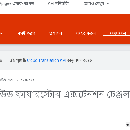
pigee এয়ার-গ্যাপড
API মনিটরিং
আরও দেখুন
রুন
নগদীকরণ
প্রশাসন
সংহত করুন
রেফারেন্স
এই পৃষ্ঠাটি
Cloud Translation API
অনুবাদ করেছে।
পিজি এজ
রেফারেন্স
াউড ফায়ারস্টোর এক্সটেনশন চেঞ্জ
আ