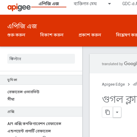
এপিজি এজ
ব্যক্তিগত মেঘ
GDC এ A
এপিজি এজ
শুরু করুন
বিকাশ করুন
প্রকাশ করুন
বিশ্লেষণ ক
ভূমিকা
Apigee Edge
এ
রেফারেন্স ওভারভিউ
গুগল ক্ল
সীমা
প্রক্সি
API প্রক্সি কনফিগারেশন রেফারেন্স
এন্ডপয়েন্ট প্রপার্টি রেফারেন্স