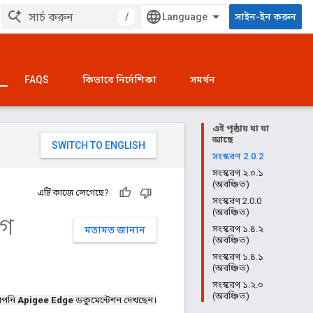
/
সাইন-ইন করুন
FAQS
কিভাবে নির্দেশিকা
সমর্থন
এই পৃষ্ঠায় যা যা
আছে
সংস্করণ 2.0.2
সংস্করণ ২.০.১
(অবঞ্চিত)
এটি কাজে লেগেছে?
সংস্করণ 2.0.0
(অবঞ্চিত)
লগ
সংস্করণ ১.৪.২
মতামত জানান
(অবঞ্চিত)
সংস্করণ ১.৪.১
(অবঞ্চিত)
সংস্করণ ১.২.০
(অবঞ্চিত)
পনি
Apigee Edge
ডকুমেন্টেশন দেখছেন।