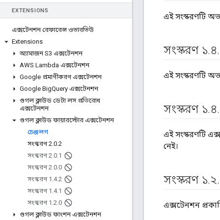
EXTENSIONS
এই সংস্করণটি অভ
এক্সটেনশন রেফারেন্স ওভারভিউ
Extensions
সংস্করণ ১
.
৪
.
অ্যামাজন S3 এক্সটেনশন
AWS Lambda এক্সটেনশন
এই সংস্করণটি অভ
Google প্রমাণীকরণ এক্সটেনশন
Google Big
Query এক্সটেনশন
গুগল ক্লাউড ডেটা লস প্রতিরোধ
সংস্করণ ১
.
৪
.
এক্সটেনশন
গুগল ক্লাউড ফায়ারস্টোর এক্সটেনশন
চেঞ্জলগ
এই সংস্করণটি এক
সংস্করণ 2
.
0
.
2
নেই।
সংস্করণ 2
.
0
.
1
সংস্করণ 2
.
0
.
0
সংস্করণ ১
.
২
.
সংস্করণ 1
.
4
.
2
সংস্করণ 1
.
4
.
1
সংস্করণ 1
.
2
.
0
এক্সটেনশন প্রকা
গুগল ক্লাউড ফাংশন এক্সটেনশন