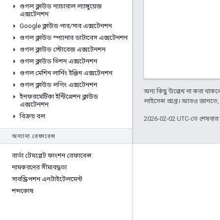
গুগল ক্লাউড ন্যাচারাল ল্যাঙ্গুয়েজ
এক্সটেনশন
Google ক্লাউড পাব
/
সাব এক্সটেনশন
গুগল ক্লাউড স্প্যানার ডাটাবেস এক্সটেনশন
গুগল ক্লাউড স্টোরেজ এক্সটেনশন
গুগল ক্লাউড ভিশন এক্সটেনশন
গুগল মেশিন লার্নিং ইঞ্জিন এক্সটেনশন
গুগল ক্লাউড লগিং এক্সটেনশন
অন্য কিছু উল্লেখ না করা থাকলে,
ইনফরমেটিকা ​​ইন্টিগ্রেশন ক্লাউড
লাইসেন্স প্রাপ্ত। আরও জানতে
এক্সটেনশন
বিক্রয় বল
2026-02-02 UTC-তে শেষবা
অন্যান্য রেফারেন্স
বার্তা টেমপ্লেট ফাংশন রেফারেন্স
Apigee সম্পর্কে
নামকরণের সীমাবদ্ধতা
We're part of Google
সাবস্ক্রিপশন এনটাইটেলমেন্ট
শব্দকোষ
ইভেন্টগুলি
পার্টনার