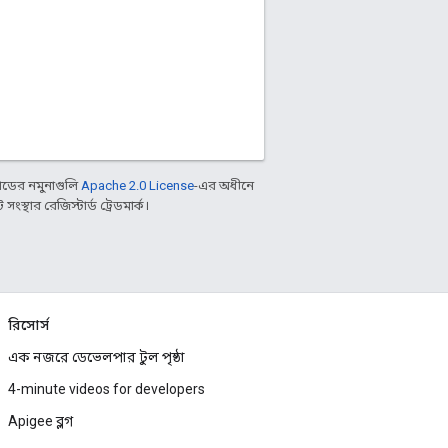
ডের নমুনাগুলি
Apache 2.0 License
-এর অধীনে
্থার রেজিস্টার্ড ট্রেডমার্ক।
রিসোর্স
এক নজরে ডেভেলপার টুল পৃষ্ঠা
4-minute videos for developers
Apigee ব্লগ