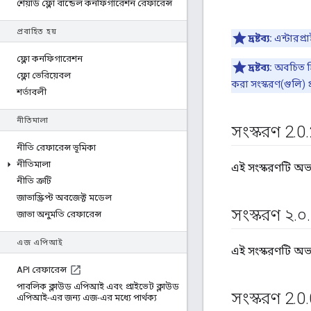
শেয়ার্ড ফ্লো বান্ডেল কনফিগারেশন রেফারেন্স
প্রবাহিত হয়
দ্রষ্টব্য:
এন্টারপ্
ফ্লো কনফিগারেশন
দ্রষ্টব্য:
অবচিত হিস
ফ্লো ভেরিয়েবল
করা সংস্করণ(গুলি) প
শর্তাবলী
নীতিমালা
সংস্করণ 2
.
0
.
নীতি রেফারেন্স ভূমিকা
নীতিমালা
এই সংস্করণটি অভ
নীতি ত্রুটি
জাভাস্ক্রিপ্ট অবজেক্ট মডেল
সংস্করণ ২
.
০
.
জাভা অনুমতি রেফারেন্স
এজ এপিআই
এই সংস্করণটি অভ
API রেফারেন্স
পাবলিক ক্লাউড এপিআই এবং প্রাইভেট ক্লাউড
সংস্করণ 2
.
0
.
এপিআই-এর জন্য এজ-এর মধ্যে পার্থক্য