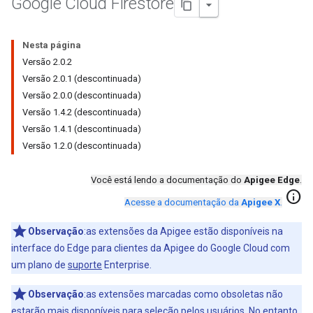
Google Cloud Firestore
Nesta página
Versão 2.0.2
Versão 2.0.1 (descontinuada)
Versão 2.0.0 (descontinuada)
Versão 1.4.2 (descontinuada)
Versão 1.4.1 (descontinuada)
Versão 1.2.0 (descontinuada)
Você está lendo a documentação do
Apigee Edge
.
info
Acesse a documentação da
Apigee X
.
Observação
:as extensões da Apigee estão disponíveis na
interface do Edge para clientes da Apigee do Google Cloud com
um plano de
suporte
Enterprise.
Observação
:as extensões marcadas como obsoletas não
estarão mais disponíveis para seleção pelos usuários. No entanto,