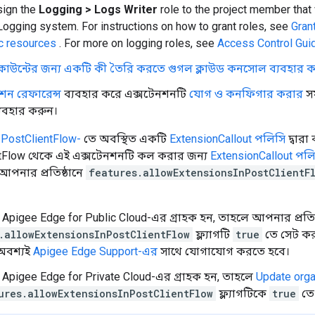
sign the
Logging > Logs Writer
role to the project member that 
Logging system. For instructions on how to grant roles, see
Gran
ic resources
. For more on logging roles, see
Access Control Gui
যাকাউন্টের জন্য একটি কী তৈরি করতে গুগল ক্লাউড কনসোল ব্যবহার 
ন রেফারেন্স
ব্যবহার করে এক্সটেনশনটি
যোগ ও কনফিগার করার
সম
ব্যবহার করুন।
ি
PostClientFlow-
তে অবস্থিত একটি
ExtensionCallout পলিসি
দ্বার
tFlow থেকে এই এক্সটেনশনটি কল করার জন্য
ExtensionCallout পল
আপনার প্রতিষ্ঠানে
features.allowExtensionsInPostClientF
pigee Edge for Public Cloud-এর গ্রাহক হন, তাহলে আপনার প্রতিষ
.allowExtensionsInPostClientFlow
ফ্ল্যাগটি
true
তে সেট কর
অবশ্যই
Apigee Edge Support-এর
সাথে যোগাযোগ করতে হবে।
Apigee Edge for Private Cloud-এর গ্রাহক হন, তাহলে
Update orga
ures.allowExtensionsInPostClientFlow
ফ্ল্যাগটিকে
true
তে