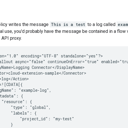
olicy writes the message
This is a test
to a log called
exam
ual use, you'd probably have the message be contained in a flow
 API proxy.
on="1.0"
encoding="UTF-8"
standalone="yes"?>

allout
async="false"
continueOnError="true"
enabled="tr
yName>Logging
gName":
tadata":
"resource":
"type":
"labels":
"project_id":