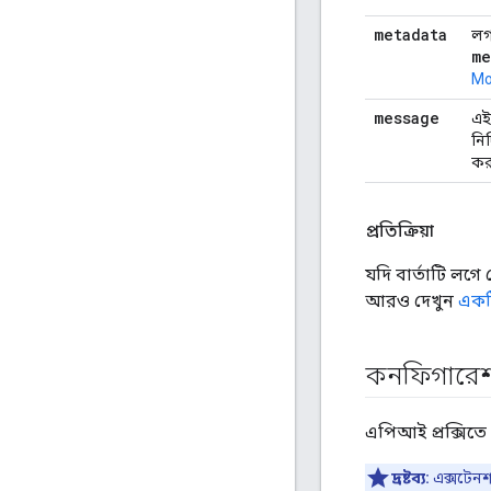
metadata
লগ 
me
Mo
message
এই
নি
কর
প্রতিক্রিয়া
যদি বার্তাটি লগ
আরও দেখুন
একট
কনফিগারেশ
এপিআই প্রক্সিতে
দ্রষ্টব্য:
এক্সটেনশ