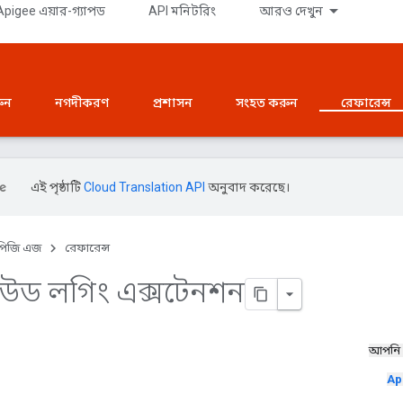
pigee এয়ার-গ্যাপড
API মনিটরিং
আরও দেখুন
রুন
নগদীকরণ
প্রশাসন
সংহত করুন
রেফারেন্স
এই পৃষ্ঠাটি
Cloud Translation API
অনুবাদ করেছে।
পিজি এজ
রেফারেন্স
লাউড লগিং এক্সটেনশন
আপনি
Ap