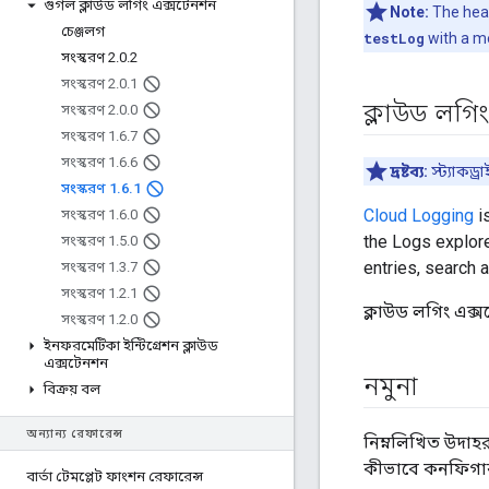
গুগল ক্লাউড লগিং এক্সটেনশন
Note:
The heal
চেঞ্জলগ
testLog
with a m
সংস্করণ 2
.
0
.
2
সংস্করণ 2
.
0
.
1
ক্লাউড লগিং
সংস্করণ 2
.
0
.
0
সংস্করণ 1
.
6
.
7
সংস্করণ 1
.
6
.
6
দ্রষ্টব্য:
স্ট্যাকড
সংস্করণ 1
.
6
.
1
Cloud Logging
is
সংস্করণ 1
.
6
.
0
the Logs explore
সংস্করণ 1
.
5
.
0
entries, search 
সংস্করণ 1
.
3
.
7
সংস্করণ 1
.
2
.
1
ক্লাউড লগিং এক্স
সংস্করণ 1
.
2
.
0
ইনফরমেটিকা ​​ইন্টিগ্রেশন ক্লাউড
এক্সটেনশন
নমুনা
বিক্রয় বল
অন্যান্য রেফারেন্স
নিম্নলিখিত উদা
কীভাবে কনফিগার
বার্তা টেমপ্লেট ফাংশন রেফারেন্স