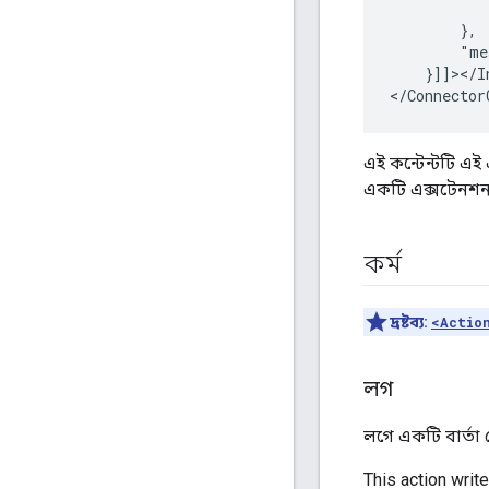
"me
}]]></I
এই কন্টেন্টটি এ
একটি এক্সটেনশ
কর্ম
দ্রষ্টব্য:
<Actio
লগ
লগে একটি বার্তা
This action writ