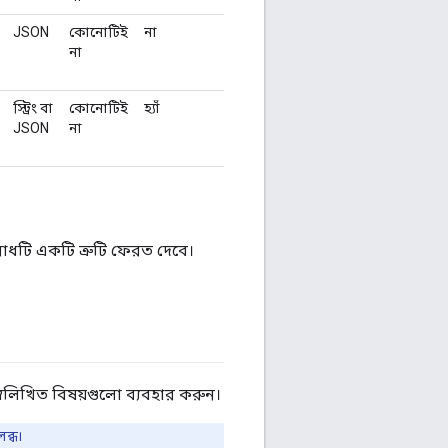
JSON
কোনোটিই
না
না
স্ট্রিং বা
কোনোটিই
হ্যাঁ
JSON
না
োধটি একটি ত্রুটি ফেরত দেবে।
্নলিখিত বিষয়গুলো ব্যবহার করুন।
ব্ধ।