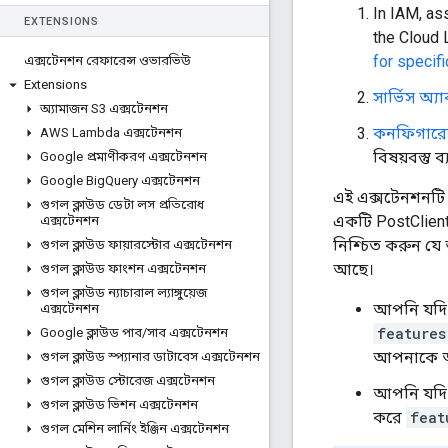
In IAM, as
EXTENSIONS
the Cloud 
for specif
এক্সটেনশন রেফারেন্স ওভারভিউ
Extensions
সার্ভিস অ্
অ্যামাজন S3 এক্সটেনশন
কনফিগারেশ
AWS Lambda এক্সটেনশন
বিষয়বস্তু 
Google প্রমাণীকরণ এক্সটেনশন
Google Big
Query এক্সটেনশন
এই এক্সটেনশনট
গুগল ক্লাউড ডেটা লস প্রতিরোধ
একটি PostClien
এক্সটেনশন
নিশ্চিত করুন যে 
গুগল ক্লাউড ফায়ারস্টোর এক্সটেনশন
আছে।
গুগল ক্লাউড ফাংশন এক্সটেনশন
গুগল ক্লাউড ন্যাচারাল ল্যাঙ্গুয়েজ
আপনি যদি A
এক্সটেনশন
features
Google ক্লাউড পাব
/
সাব এক্সটেনশন
আপনাকে 
গুগল ক্লাউড স্প্যানার ডাটাবেস এক্সটেনশন
গুগল ক্লাউড স্টোরেজ এক্সটেনশন
আপনি যদি 
গুগল ক্লাউড ভিশন এক্সটেনশন
করে
feat
গুগল মেশিন লার্নিং ইঞ্জিন এক্সটেনশন