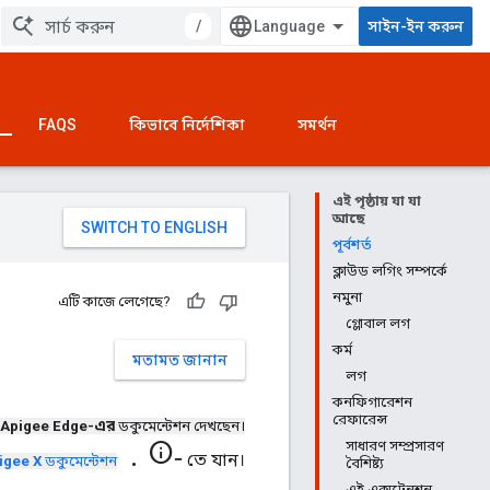
/
সাইন-ইন করুন
FAQS
কিভাবে নির্দেশিকা
সমর্থন
এই পৃষ্ঠায় যা যা
আছে
পূর্বশর্ত
ক্লাউড লগিং সম্পর্কে
নমুনা
এটি কাজে লেগেছে?
গ্লোবাল লগ
কর্ম
মতামত জানান
লগ
কনফিগারেশন
রেফারেন্স
Apigee Edge-এর
ডকুমেন্টেশন দেখছেন।
সাধারণ সম্প্রসারণ
.info-
তে যান।
igee X
ডকুমেন্টেশন
বৈশিষ্ট্য
এই এক্সটেনশন