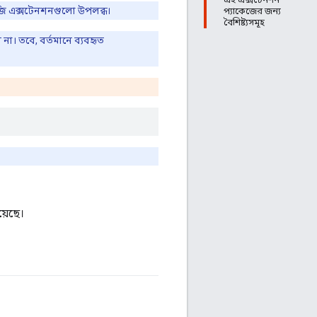
জি এক্সটেনশনগুলো উপলব্ধ।
প্যাকেজের জন্য
বৈশিষ্ট্যসমূহ
া। তবে, বর্তমানে ব্যবহৃত
়েছে।