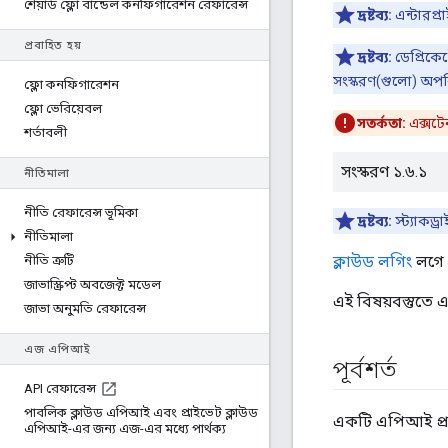
শেয়ার্ড ফ্লো বান্ডেল কনফিগারেশন রেফারেন্স
দ্রষ্টব্য:
এন্টারপ্
প্রবাহিত হয়
দ্রষ্টব্য:
ডেপ্রিকে
সংস্করণ(গুলো) অপর
ফ্লো কনফিগারেশন
ফ্লো ভেরিয়েবল
সতর্কতা:
এক্সটে
শর্তাবলী
সংস্করণ ১.৬.১
নীতিমালা
নীতি রেফারেন্স ভূমিকা
দ্রষ্টব্য:
স্ট্যাকড
নীতিমালা
ক্লাউড লগিং
লগে এ
নীতি ত্রুটি
জাভাস্ক্রিপ্ট অবজেক্ট মডেল
এই বিষয়বস্তুতে 
জাভা অনুমতি রেফারেন্স
এজ এপিআই
পূর্বশর্ত
API রেফারেন্স
পাবলিক ক্লাউড এপিআই এবং প্রাইভেট ক্লাউড
একটি এপিআই প্র
এপিআই-এর জন্য এজ-এর মধ্যে পার্থক্য