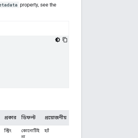
etadata
property, see the
প্রকার
ডিফল্ট
প্রয়োজনীয়
স্ট্রিং
কোনোটিই
হ্যাঁ
না