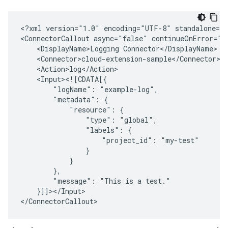
<?xml
version="1.0"
encoding="UTF-8"
standalone="y
<ConnectorCallout
async="false"
continueOnError="t
<DisplayName>Logging
"logName":
"metadata":
"resource":
"type":
"labels":
"project_id":
"message":
"This
is
a
}]]></Input>
