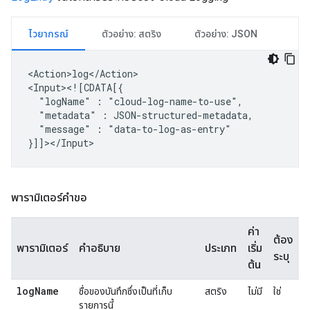
ไวยากรณ์
ตัวอย่าง: สตริง
ตัวอย่าง: JSON
<Action>log</Action>

"logName"
:
"metadata"
:
"message"
:
"data-to-log-as-entry"

พารามิเตอร์คำขอ
ค่า
ต้อง
พารามิเตอร์
คำอธิบาย
ประเภท
เริ่ม
ระบุ
ต้น
log
Name
ชื่อของบันทึกซึ่งเป็นที่เก็บ
สตริง
ไม่มี
ใช่
รายการนี้