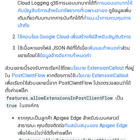
Cloud Logging ดูวิธีการมอบบทบาทได้ที่
การมอบบทบาทให้
กับบัญชีบริการสำหรับทรัพยากรที่เฉพาะเจาะจง
ดูข้อมูลเพิ่ม
เติมเกี่ยวกับบทบาทการบันทึกได้ที่
คำแนะนำการควบคุมการ
เข้าถึง
ใช้คอนโซล Google Cloud เพื่อสร้างคีย์สำหรับบัญชีบริการ
ใช้เนื้อหาของไฟล์ JSON คีย์ที่ได้เมื่อ
เพิ่มและกำหนดค่า
ส่วน
ขยายโดยใช้
ข้อมูลอ้างอิงการกำหนดค่า
ส่วนขยายนี้รองรับการเรียกใช้โดย
นโยบาย ExtensionCallout
ที่อยู่
ใน
PostClientFlow
หากต้องการใช้
นโยบาย ExtensionCallout
เพื่อเรียกใช้ส่วนขยายนี้จาก PostClientFlow โปรดตรวจสอบว่าได้
ตั้งค่าแฟล็ก
features.allowExtensionsInPostClientFlow
เป็น
true
ในองค์กร
หากคุณเป็นลูกค้า Apigee Edge สำหรับระบบคลาวด์
สาธารณะ คุณต้องติดต่อ
ทีมสนับสนุนของ Apigee Edge
เพื่อให้แน่ใจว่าได้ตั้งค่าแฟล็ก