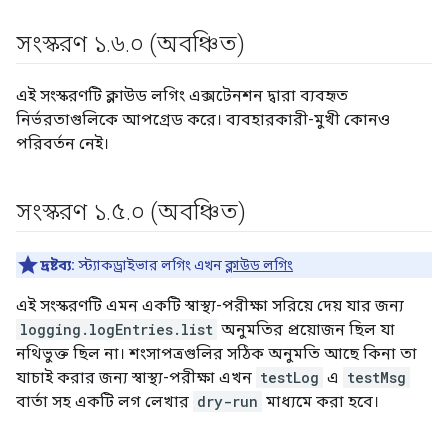
সংস্করণ ১
.
৬
.
০ (অবঞ্চিত)
এই সংস্করণটি ক্লাউড লগিং এক্সটেনশন দ্বারা ব্যবহৃত
নির্ভরতাগুলিকে আপগ্রেড করে। ব্যবহারকারী-মুখী কোনও
পরিবর্তন নেই।
সংস্করণ ১
.
৫
.
০ (অবঞ্চিত)
দ্রষ্টব্য:
স্ট্যাকড্রাইভার লগিং এখন
ক্লাউড লগিং
এই সংস্করণটি এমন একটি স্বাস্থ্য-পরীক্ষা সরিয়ে দেয় যার জন্য
logging.logEntries.list
অনুমতির প্রয়োজন ছিল যা
নথিভুক্ত ছিল না। শংসাপত্রগুলির সঠিক অনুমতি আছে কিনা তা
যাচাই করার জন্য স্বাস্থ্য-পরীক্ষা এখন
testLog
এ
testMsg
বার্তা সহ একটি লগ লেখার
dry-run
মাধ্যমে করা হবে।