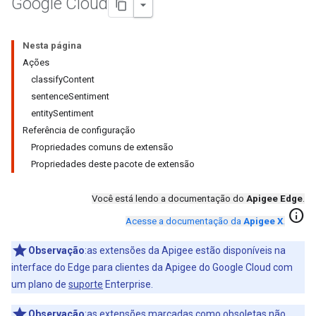
Google Cloud
Nesta página
Ações
classifyContent
sentenceSentiment
entitySentiment
Referência de configuração
Propriedades comuns de extensão
Propriedades deste pacote de extensão
Você está lendo a documentação do
Apigee Edge
.
info
Acesse a documentação da
Apigee X
.
Observação
:as extensões da Apigee estão disponíveis na
interface do Edge para clientes da Apigee do Google Cloud com
um plano de
suporte
Enterprise.
Observação
:as extensões marcadas como obsoletas não