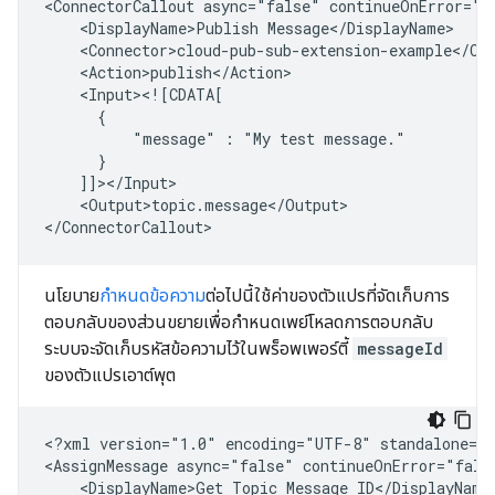
<ConnectorCallout
async="false"
continueOnError="t
<DisplayName>Publish
"message"
:
"My
test
<Output>topic.message</Output>

นโยบาย
กำหนดข้อความ
ต่อไปนี้ใช้ค่าของตัวแปรที่จัดเก็บการ
ตอบกลับของส่วนขยายเพื่อกำหนดเพย์โหลดการตอบกลับ
ระบบจะจัดเก็บรหัสข้อความไว้ในพร็อพเพอร์ตี้
messageId
ของตัวแปรเอาต์พุต
<?xml
version="1.0"
encoding="UTF-8"
standalone="y
<AssignMessage
async="false"
continueOnError="fals
<DisplayName>Get
Topic
Message