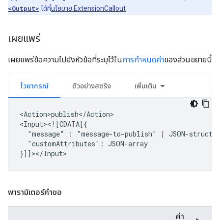
<Output>
ได้ที่
นโยบาย ExtensionCallout
เผยแพร่
เผยแพร่ข้อความไปยังหัวข้อที่ระบุไว้ใน
การกำหนดค่า
ของส่วนขยายนี้
ไวยากรณ์
ตัวอย่างสตริง
เพิ่มเติม
<Action>publish</Action>

"message"
:
"message-to-publish"
|
"customAttributes":
JSON-array

พารามิเตอร์คำขอ
ค่า