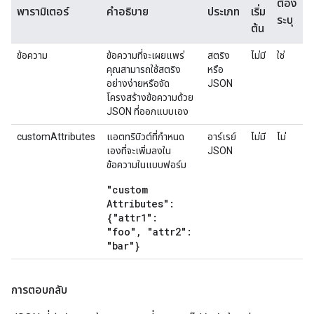
ต้อง
พารามิเตอร์
คำอธิบาย
ประเภท
เริ่ม
ระบุ
ต้น
ข้อความ
ข้อความที่จะเผยแพร่
สตริง
ไม่มี
ใช่
คุณสามารถใช้สตริง
หรือ
อย่างง่ายหรือจัด
JSON
โครงสร้างข้อความด้วย
JSON ที่ออกแบบเอง
customAttributes
แอตทริบิวต์ที่กำหนด
อาร์เรย์
ไม่มี
ไม่
เองที่จะเพิ่มลงใน
JSON
ข้อความในแบบฟอร์ม
"custom
Attributes":
{"attr1":
"foo"
,
"attr2":
"bar"}
การตอบกลับ