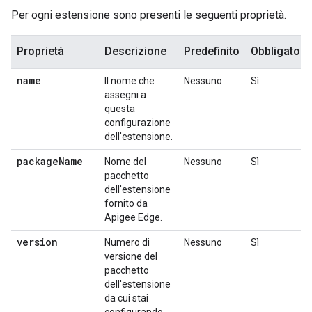
Per ogni estensione sono presenti le seguenti proprietà.
Proprietà
Descrizione
Predefinito
Obbligatori
name
Il nome che
Nessuno
Sì
assegni a
questa
configurazione
dell'estensione.
package
Name
Nome del
Nessuno
Sì
pacchetto
dell'estensione
fornito da
Apigee Edge.
version
Numero di
Nessuno
Sì
versione del
pacchetto
dell'estensione
da cui stai