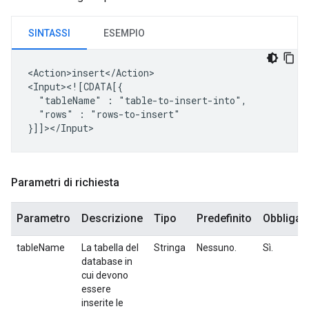
SINTASSI
ESEMPIO
<Action>insert</Action>

"tableName"
:
"rows"
:
"rows-to-insert"

Parametri di richiesta
Parametro
Descrizione
Tipo
Predefinito
Obbligat
tableName
La tabella del
Stringa
Nessuno.
Sì.
database in
cui devono
essere
inserite le