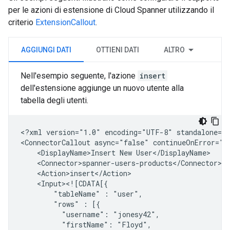
per le azioni di estensione di Cloud Spanner utilizzando il
criterio
ExtensionCallout
.
AGGIUNGI DATI
OTTIENI DATI
ALTRO
Nell'esempio seguente, l'azione
insert
dell'estensione aggiunge un nuovo utente alla
tabella degli utenti.
<?xml
version="1.0"
encoding="UTF-8"
standalone="y
<ConnectorCallout
async="false"
continueOnError="t
<DisplayName>Insert
New
"tableName"
:
"rows"
:
"username":
"firstName":