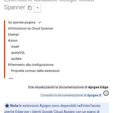
Spanner
Su questa pagina
Informazioni su Cloud Spanner
Esempi
Azioni
insert
querySQL
update
Riferimento alla configurazione
Proprietà comuni delle estensioni
Stai visualizzando la documentazione di
Apigee Edge
.
info
Consulta la documentazione di
Apigee X
.
Nota
:le estensioni Apigee sono disponibili nell'interfaccia
utente Edge per i clienti Google Cloud Apigee con un piano di