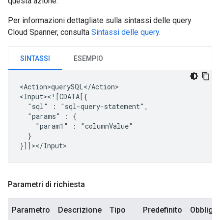
questa azione.
Per informazioni dettagliate sulla sintassi delle query
Cloud Spanner, consulta
Sintassi delle query
.
SINTASSI
ESEMPIO
<Action>querySQL</Action>

"sql"
:
"params"
:
"param1"
:
}

Parametri di richiesta
Parametro
Descrizione
Tipo
Predefinito
Obbligat