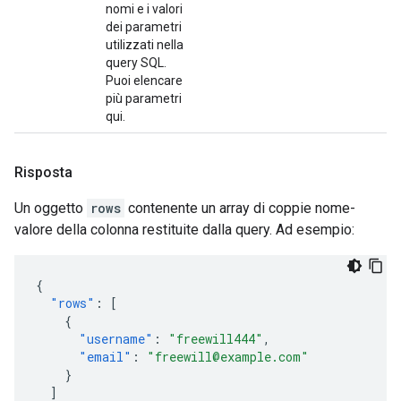
nomi e i valori
dei parametri
utilizzati nella
query SQL.
Puoi elencare
più parametri
qui.
Risposta
Un oggetto
rows
contenente un array di coppie nome-
valore della colonna restituite dalla query. Ad esempio:
{
"rows"
:
[
{
"username"
:
"freewill444"
,
"email"
:
"freewill@example.com"
}
]