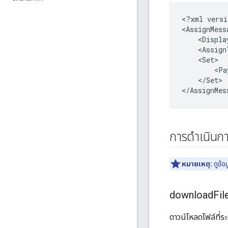
<?xml
versi
<AssignMess
<Displa
<Assign
<Pa
</Set>

การดำเนินก
หมายเหตุ:
ดูข้อม
download
Fil
ดาวน์โหลดไฟล์ที่ระ