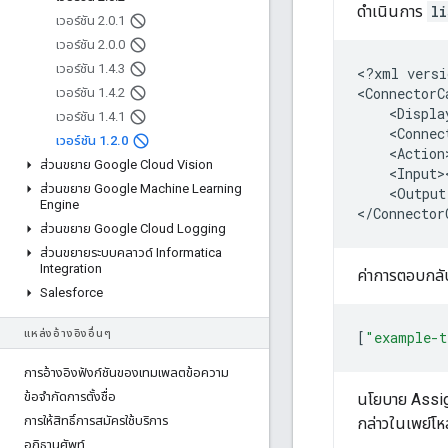
ดำเนินการ
li
เวอร์ชัน 2
.
0
.
1
เวอร์ชัน 2
.
0
.
0
เวอร์ชัน 1
.
4
.
3
<?xml
versi
<ConnectorC
เวอร์ชัน 1
.
4
.
2
<Displa
เวอร์ชัน 1
.
4
.
1
เวอร์ชัน 1
.
2
.
0
ส่วนขยาย Google Cloud Vision
ส่วนขยาย Google Machine Learning
<Output
Engine
ส่วนขยาย Google Cloud Logging
ส่วนขยายระบบคลาวด์ Informatica
Integration
ค่าการตอบกลับ
Salesforce
แหล่งอ้างอิงอื่นๆ
[
"example-t
การอ้างอิงฟังก์ชันของเทมเพลตข้อความ
ข้อจำกัดการตั้งชื่อ
นโยบาย Assig
การให้สิทธิ์การสมัครใช้บริการ
กล่าวในเพย์โ
อภิธานศัพท์