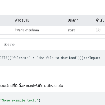
คำอธิบาย
ประเภท
ค่าเริ่
ไฟล์ที่จะดาวน์โหลด
สตริง
ไม่มี
ตัวอย่าง
DATA[{"fileName"
:
บเจ็กต์ที่มีเนื้อหาของไฟล์ที่ดาวน์โหลด เช่น
"Some example text."
}