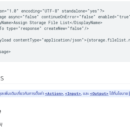
on="1.0"
encoding="UTF-8"
standalone="yes"?>

age
async="false"
continueOnError="false"
enabled="true
yName>Assign
Storage
File
To
type="response"
yload
าร
ูลเพิ่มเติมเกี่ยวกับการตั้งค่า
<Action>
,
<Input>
, และ
<Output>
ได้ที่นโยบาย
e
บุ