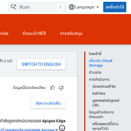
/
ลงชื่อเข้าใช้
บบ่อย
คำแนะนำวิธีใช้
การสนับสนุน
ในหน้านี้
AI อาจมี
เกี่ยวกับ Cloud
Storage
ตัวอย่าง
การดำเนินการ
downloadFile
ข้อมูลนี้มีประโยชน์ไหม
listFiles
generateSigned
ส่งความคิดเห็น
URL
ข้อมูลอ้างอิงการ
กำหนดค่า
กำลังดูเอกสารประกอบของ
Apigee Edge
พร็อพเพอร์ตี้ส่วน
info
ขยายทั่วไป
ปที่
เอกสารประกอบของ Apigee X