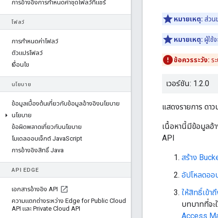
การอ้างอิงการกําหนดค่าชุดโฟลว์ที่แชร์
หมายเหตุ:
ส่วนข
โฟลว์
หมายเหตุ:
ผู้ใช
การกําหนดค่าโฟลว์
ตัวแปรโฟลว์
ข้อควรระวัง:
ระ
เงื่อนไข
เวอร์ชัน: 1.2.0
นโยบาย
ข้อมูลเบื้องต้นเกี่ยวกับข้อมูลอ้างอิงนโยบาย
แสดงรายการ ดาวน์
นโยบาย
เนื้อหานี้มีข้อมู
ข้อผิดพลาดเกี่ยวกับนโยบาย
API
โมเดลออบเจ็กต์ Java
Script
การอ้างอิงสิทธิ์ Java
สร้าง Buck
API EDGE
อัปโหลดออบ
เอกสารอ้างอิง API
ให้สิทธิ์เข้าถ
ความแตกต่างระหว่าง Edge for Public Cloud
บทบาทที่จะใช้
API และ Private Cloud API
Access Ma