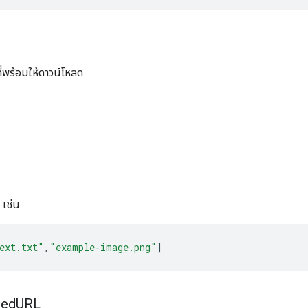
่พร้อมให้ดาวน์โหลด
 เช่น
ext.txt"
,
"example-image.png"
]
ned
URL