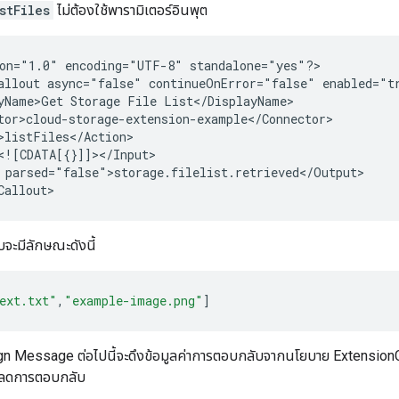
stFiles
ไม่ต้องใช้พารามิเตอร์อินพุต
on="1.0"
encoding="UTF-8"
standalone="yes"?>

allout
async="false"
continueOnError="false"
enabled="t
yName>Get
Storage
File
parsed="false">storage.filelist.retrieved</Output>

จะมีลักษณะดังนี้
ext.txt"
,
"example-image.png"
]
n Message ต่อไปนี้จะดึงข้อมูลค่าการตอบกลับจากนโยบาย ExtensionC
หลดการตอบกลับ