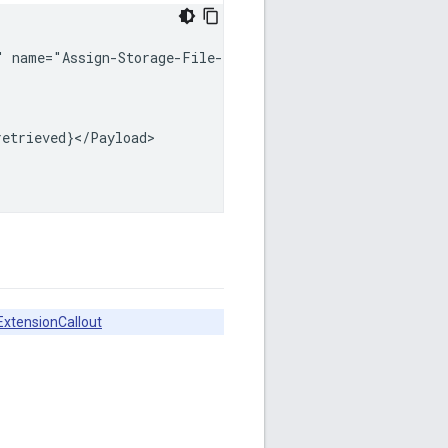
"
ExtensionCallout