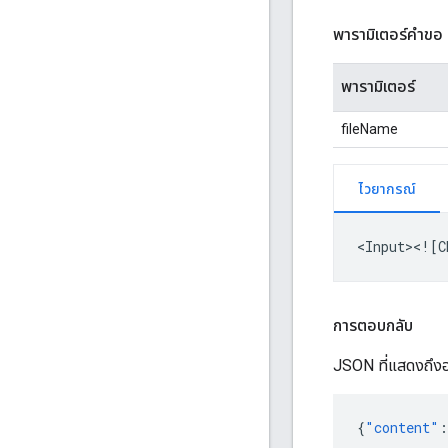
พารามิเตอร์คำขอ
พารามิเตอร์
fileName
ไวยากรณ์
<Input><![C
การตอบกลับ
JSON ที่แสดงถึงออ
{
"content"
: