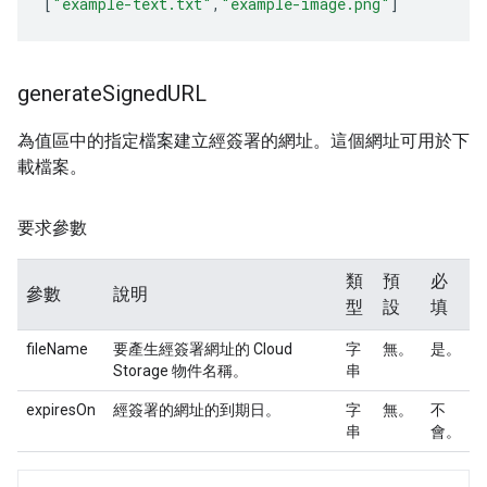
[
"example-text.txt"
,
"example-image.png"
]
generate
Signed
URL
為值區中的指定檔案建立經簽署的網址。這個網址可用於下
載檔案。
要求參數
類
預
必
參數
說明
型
設
填
fileName
要產生經簽署網址的 Cloud
字
無。
是。
Storage 物件名稱。
串
expiresOn
經簽署的網址的到期日。
字
無。
不
串
會。