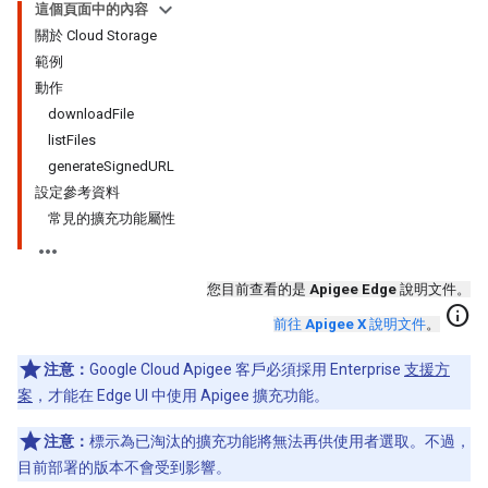
這個頁面中的內容
關於 Cloud Storage
範例
動作
downloadFile
listFiles
generateSignedURL
設定參考資料
常見的擴充功能屬性
您目前查看的是
Apigee Edge
說明文件。
info
前往
Apigee X
說明文件
。
注意：
Google Cloud Apigee 客戶必須採用 Enterprise
支援方
案
，才能在 Edge UI 中使用 Apigee 擴充功能。
注意：
標示為已淘汰的擴充功能將無法再供使用者選取。不過，
目前部署的版本不會受到影響。