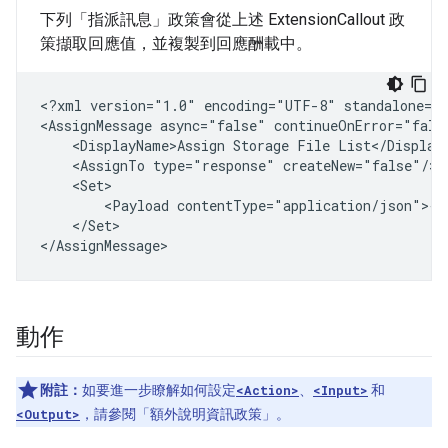
下列「指派訊息」政策會從上述 ExtensionCallout 政
策擷取回應值，並複製到回應酬載中。
<?xml
version="1.0"
encoding="UTF-8"
standalone="y
<AssignMessage
async="false"
continueOnError="fals
<DisplayName>Assign
Storage
File
<AssignTo
type="response"
<Payload
</Set>

動作
附註：
如要進一步瞭解如何設定
<Action>
、
<Input>
和
<Output>
，請參閱「額外說明資訊政策」。