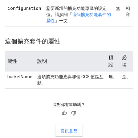
configuration
您要新增的擴充功能專屬的設定
無
相
值。請參閱「
這個擴充功能套件的
容
屬性
」一文
這個擴充套件的屬性
預
必
屬性
說明
設
填
bucketName
這項擴充功能應與哪個 GCS 值區互
無。
是。
動。
這對你有幫助嗎？
提供意見