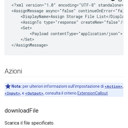
<?xml
version="1.0"
encoding="UTF-8"
standalone="y
<AssignMessage
async="false"
continueOnError="fals
<DisplayName>Assign
Storage
File
<AssignTo
type="response"
<Payload
</Set>

Azioni
Nota:
per ulteriori informazioni sull'impostazione di
<Action>
,
<Input>
, e
<Output>
, consulta il criterio
ExtensionCallout
.
download
File
Scarica il file specificato.