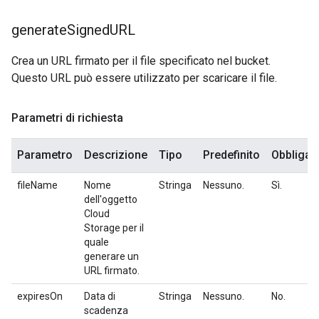
generate
Signed
URL
Crea un URL firmato per il file specificato nel bucket.
Questo URL può essere utilizzato per scaricare il file.
Parametri di richiesta
Parametro
Descrizione
Tipo
Predefinito
Obbligat
fileName
Nome
Stringa
Nessuno.
Sì.
dell'oggetto
Cloud
Storage per il
quale
generare un
URL firmato.
expiresOn
Data di
Stringa
Nessuno.
No.
scadenza