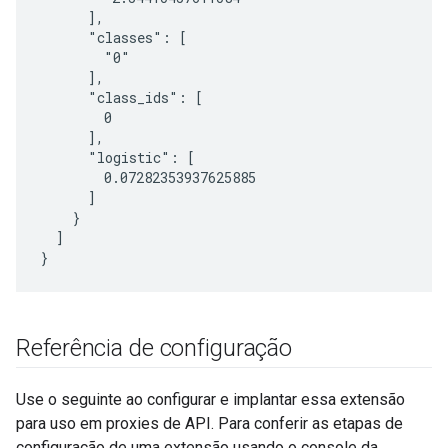
      ],

      "classes": [

        "0"

      ],

      "class_ids": [

        0

      ],

      "logistic": [

        0.07282353937625885

      ]

    }

  ]

Referência de configuração
Use o seguinte ao configurar e implantar essa extensão
para uso em proxies de API. Para conferir as etapas de
configuração de uma extensão usando o console da