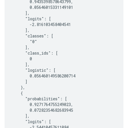
        0.9435398578643799,

        0.05646015331149101

      ],

      "logits": [

        -2.816103458404541

      ],

      "classes": [

        "0"

      ],

      "class_ids": [

        0

      ],

      "logistic": [

        0.056460149586200714

      ]

    },

    {

      "probabilities": [

        0.9271764755249023,

        0.07282354682683945

      ],

      "logits": [

        -2.54410457611084
