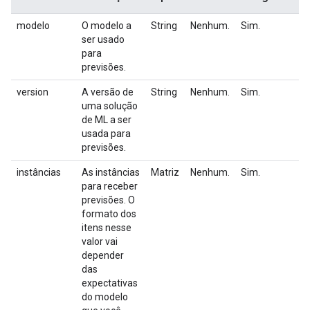
modelo
O modelo a
String
Nenhum.
Sim.
ser usado
para
previsões.
version
A versão de
String
Nenhum.
Sim.
uma solução
de ML a ser
usada para
previsões.
instâncias
As instâncias
Matriz
Nenhum.
Sim.
para receber
previsões. O
formato dos
itens nesse
valor vai
depender
das
expectativas
do modelo