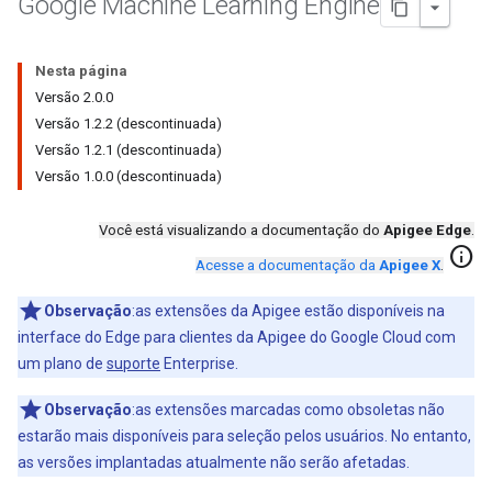
Google Machine Learning Engine
Nesta página
Versão 2.0.0
Versão 1.2.2 (descontinuada)
Versão 1.2.1 (descontinuada)
Versão 1.0.0 (descontinuada)
Você está visualizando a documentação do
Apigee Edge
.
info
Acesse a documentação da
Apigee X
.
Observação
:as extensões da Apigee estão disponíveis na
interface do Edge para clientes da Apigee do Google Cloud com
um plano de
suporte
Enterprise.
Observação
:as extensões marcadas como obsoletas não
estarão mais disponíveis para seleção pelos usuários. No entanto,
as versões implantadas atualmente não serão afetadas.