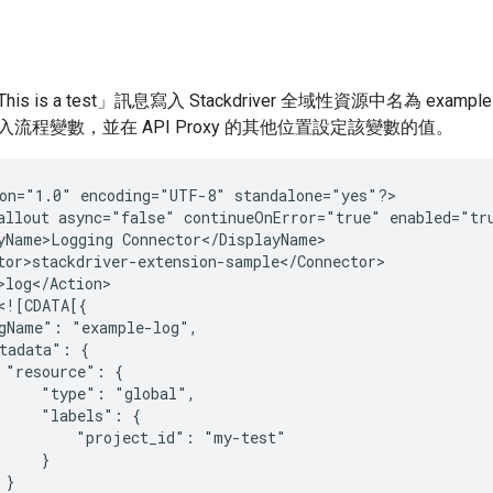
s is a test」訊息寫入 Stackdriver 全域性資源中名為 exa
流程變數，並在 API Proxy 的其他位置設定該變數的值。
on="1.0"
encoding="UTF-8"
standalone="yes"?>

allout
async="false"
continueOnError="true"
enabled="tr
yName>Logging
gName":
tadata":
"resource":
"type":
"labels":
"project_id":