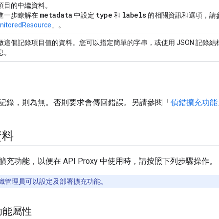
項目的中繼資料。
metadata
type
labels
進一步瞭解在
中設定
和
的相關資訊和選項，請
nitoredResource
」。
做這個記錄項目值的資料。您可以指定簡單的字串，或使用 JSON 記錄結
息。
記錄，則為無。否則要求會傳回錯誤。另請參閱「
偵錯擴充功能
資料
充功能，以便在 API Proxy 中使用時，請按照下列步驟操作。
織管理員可以設定及部署擴充功能。
功能屬性