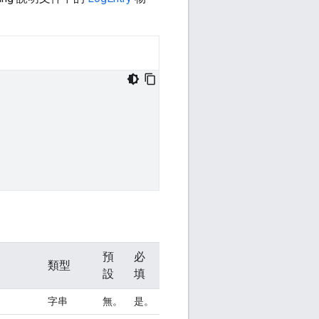
預
必
類型
設
填
字串
無。
是。