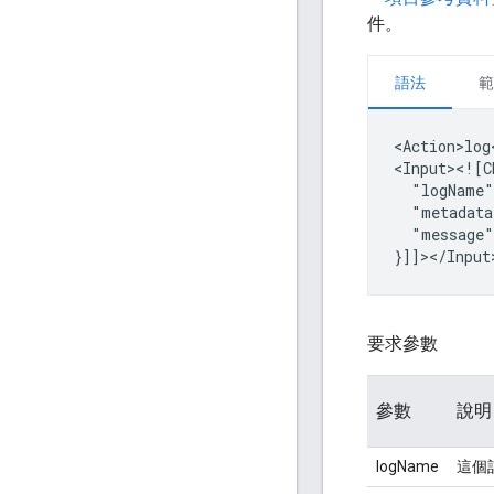
件。
語法
範
<Action>log
"logName"
"metadata
"message"
要求參數
參數
說明
logName
這個