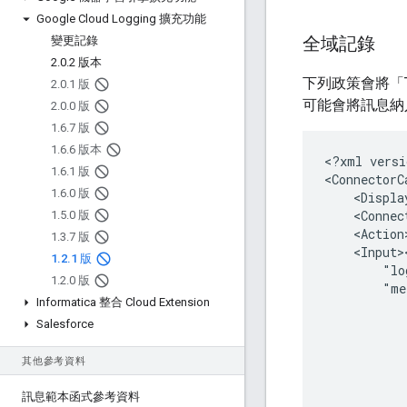
Google Cloud Logging 擴充功能
全域記錄
變更記錄
2
.
0
.
2 版本
下列政策會將「Thi
2
.
0
.
1 版
可能會將訊息納入
2
.
0
.
0 版
1
.
6
.
7 版
1
.
6
.
6 版本
<?xml
versi
1
.
6
.
1 版
<ConnectorC
1
.
6
.
0 版
<Displa
1
.
5
.
0 版
1
.
3
.
7 版
1
.
2
.
1 版
"lo
1
.
2
.
0 版
"me
Informatica 整合 Cloud Extension
Salesforce
其他參考資料
訊息範本函式參考資料