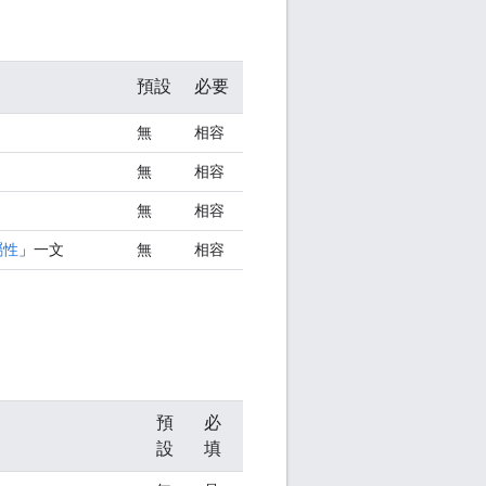
預設
必要
無
相容
無
相容
無
相容
屬性
」一文
無
相容
預
必
設
填