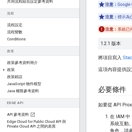
共用流程組合設定參考資料
注意：
Google
流程
注意：
標示為
流程設定
注意：
系統已
流程變數
Conditions
1.2.1 版本
政策
將項目寫入
Stac
政策參考資料簡介
這項內容提供設
政策
政策錯誤
Java
Script 物件模型
必要條件
Java 權限參考資料
EDGE API
如要從 API 
API 參考資料
在 IAM 中
Edge Cloud for Public Cloud API 與
系統互動
Private Cloud API 之間的差異
角色，請