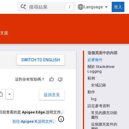
/
登入
支援
這個頁面中的內容
。
必要條件
關於 Stackdriver
Logging
範例
這對你有幫助嗎？
全域記錄
動作
提供意見
log
設定參考資料
目前查看的是
Apigee Edge
說明文件。
常見的擴充功能
屬性
info
前往
Apigee X
說明文件
。
這個擴充套件的
屬性