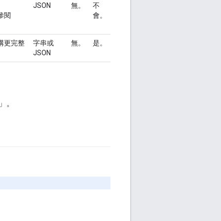
JSON
無。
不
參閱
會。
構更完整
字串或
無。
是。
JSON
」。