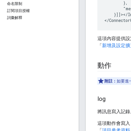
命名限制
"me
訂閱項目授權
}]]></I
詞彙解釋
這項內容提供設
「
新增及設定擴
動作
附註：
如要進
log
將訊息寫入記錄
這項動作會寫入 
「
項目參考資料