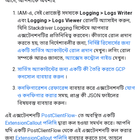
আগে, আপনাকে অবশ্যই:
IAM-এ, সেই প্রোজেক্ট সদস্যকে
Logging > Logs Writer
এবং
Logging > Logs Viewer
রোলটি অ্যাসাইন করুন,
যিনি Stackdriver Logging সিস্টেমে আপনার
এক্সটেনশনটির প্রতিনিধিত্ব করবেন। কীভাবে রোল প্রদান
করতে হয়, তার নির্দেশাবলীর জন্য,
নির্দিষ্ট রিসোর্সের জন্য
একটি সার্ভিস অ্যাকাউন্টে রোল প্রদান
দেখুন। লগিং রোল
সম্পর্কে আরও জানতে,
অ্যাক্সেস কন্ট্রোল গাইড
দেখুন।
সার্ভিস অ্যাকাউন্টের জন্য একটি কী তৈরি করতে GCP
কনসোল ব্যবহার করুন
।
কনফিগারেশন রেফারেন্স
ব্যবহার করে এক্সটেনশনটি
যোগ
ও কনফিগার করার
সময়, প্রাপ্ত কী JSON ফাইলের
বিষয়বস্তু ব্যবহার করুন।
এই এক্সটেনশনটি
PostClientFlow-
তে অবস্থিত একটি
ExtensionCallout পলিসি
দ্বারা কল হওয়া সমর্থন করে। আপনি
যদি একটি PostClientFlow থেকে এই এক্সটেনশনটি কল করার
জন্য
ExtensionCallout পলিসি
ব্যবহার করতে চান, তাহলে