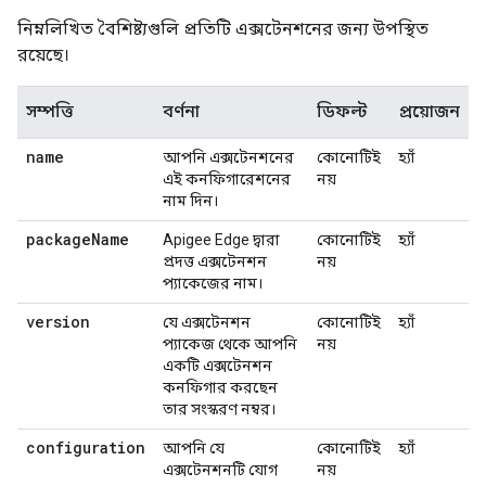
নিম্নলিখিত বৈশিষ্ট্যগুলি প্রতিটি এক্সটেনশনের জন্য উপস্থিত
রয়েছে।
সম্পত্তি
বর্ণনা
ডিফল্ট
প্রয়োজন
name
আপনি এক্সটেনশনের
কোনোটিই
হ্যাঁ
এই কনফিগারেশনের
নয়
নাম দিন।
package
Name
Apigee Edge দ্বারা
কোনোটিই
হ্যাঁ
প্রদত্ত এক্সটেনশন
নয়
প্যাকেজের নাম।
version
যে এক্সটেনশন
কোনোটিই
হ্যাঁ
প্যাকেজ থেকে আপনি
নয়
একটি এক্সটেনশন
কনফিগার করছেন
তার সংস্করণ নম্বর।
configuration
আপনি যে
কোনোটিই
হ্যাঁ
এক্সটেনশনটি যোগ
নয়