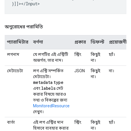
অনুরোধের পরামিতি
প্যারামিটার
বর্ণনা
প্রকার
ডিফল্ট
প্রয়োজনীয়
লগনাম
যে লগটির এই এন্ট্রিটি
স্ট্রিং
কিছুই
হ্যাঁ।
অন্তর্গত, তার নাম।
না।
মেটাডেটা
লগ এন্ট্রি সম্পর্কিত
JSON
কিছুই
না।
মেটাডেটা।
না।
metadata
type
labels
এবং
সেট
করার বিষয়ে আরও
তথ্য ও বিকল্পের জন্য
MonitoredResource
দেখুন।
বার্তা
এই লগ এন্ট্রির মান
স্ট্রিং
কিছুই
হ্যাঁ।
হিসাবে ব্যবহার করার
না।