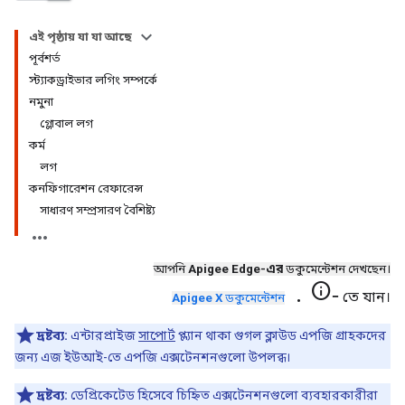
এই পৃষ্ঠায় যা যা আছে
পূর্বশর্ত
স্ট্যাকড্রাইভার লগিং সম্পর্কে
নমুনা
গ্লোবাল লগ
কর্ম
লগ
কনফিগারেশন রেফারেন্স
সাধারণ সম্প্রসারণ বৈশিষ্ট্য
আপনি
Apigee Edge-এর
ডকুমেন্টেশন দেখছেন।
.info-
তে যান।
Apigee X
ডকুমেন্টেশন
দ্রষ্টব্য:
এন্টারপ্রাইজ
সাপোর্ট
প্ল্যান থাকা গুগল ক্লাউড এপজি গ্রাহকদের
জন্য এজ ইউআই-তে এপজি এক্সটেনশনগুলো উপলব্ধ।
দ্রষ্টব্য:
ডেপ্রিকেটেড হিসেবে চিহ্নিত এক্সটেনশনগুলো ব্যবহারকারীরা