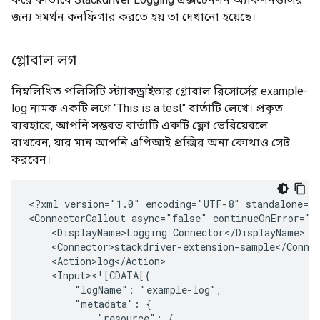
জন্য সমর্থন কনফিগার করতে হয় তা দেখানো হয়েছে।
গ্লোবাল লগ
নিম্নলিখিত পলিসিটি স্ট্যাকড্রাইভার গ্লোবাল রিসোর্সের example-
log নামক একটি লগে "This is a test" বার্তাটি লেখে। প্রকৃত
ব্যবহারে, আপনি সম্ভবত বার্তাটি একটি ফ্লো ভেরিয়েবলে
রাখবেন, যার মান আপনি এপিআই প্রক্সির অন্য কোথাও সেট
করবেন।
<?xml
version="1.0"
encoding="UTF-8"
standalone="y
<ConnectorCallout
async="false"
continueOnError="t
<DisplayName>Logging
"logName":
"metadata":
"resource":