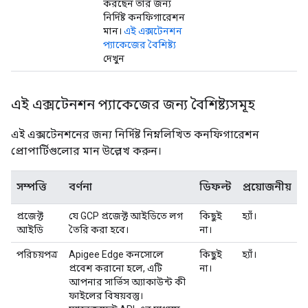
করছেন তার জন্য
নির্দিষ্ট কনফিগারেশন
মান।
এই এক্সটেনশন
প্যাকেজের বৈশিষ্ট্য
দেখুন
এই এক্সটেনশন প্যাকেজের জন্য বৈশিষ্ট্যসমূহ
এই এক্সটেনশনের জন্য নির্দিষ্ট নিম্নলিখিত কনফিগারেশন
প্রোপার্টিগুলোর মান উল্লেখ করুন।
সম্পত্তি
বর্ণনা
ডিফল্ট
প্রয়োজনীয়
প্রজেক্ট
যে GCP প্রজেক্ট আইডিতে লগ
কিছুই
হ্যাঁ।
আইডি
তৈরি করা হবে।
না।
পরিচয়পত্র
Apigee Edge কনসোলে
কিছুই
হ্যাঁ।
প্রবেশ করানো হলে, এটি
না।
আপনার সার্ভিস অ্যাকাউন্ট কী
ফাইলের বিষয়বস্তু।