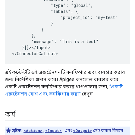
"type":
"labels":
"project_id":
"message":
"This
is
a
}]]></Input>

এই কন্টেন্টটি এই এক্সটেনশনটি কনফিগার এবং ব্যবহার করার
জন্য নির্দেশিকা প্রদান করে। Apigee কনসোল ব্যবহার করে
একটি এক্সটেনশন কনফিগার করার ধাপগুলোর জন্য,
“একটি
এক্সটেনশন যোগ এবং কনফিগার করা”
দেখুন।
কর্ম
দ্রষ্টব্য:
<Action>
,
<Input>
, এবং
<Output>
সেট করার বিষয়ে