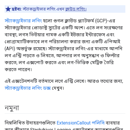
দ্রষ্টব্য:
স্ট্যাকড্রাইভার লগিং এখন
ক্লাউড লগিং।
স্ট্যাকড্রাইভার লগিং
হলো গুগল ক্লাউড প্ল্যাটফর্ম (GCP)-এর
স্ট্যাকড্রাইভার প্রোডাক্ট স্যুটের একটি অংশ। এতে লগ সংরক্ষণের
ব্যবস্থা, লগস ভিউয়ার নামক একটি ইউজার ইন্টারফেস এবং
প্রোগ্রাম্যাটিকভাবে লগ পরিচালনা করার জন্য একটি এপিআই
(API) অন্তর্ভুক্ত রয়েছে। স্ট্যাকড্রাইভার লগিং-এর মাধ্যমে আপনি
লগ এন্ট্রি পড়তে ও লিখতে, আপনার লগ অনুসন্ধান ও ফিল্টার
করতে, লগ এক্সপোর্ট করতে এবং লগ-ভিত্তিক মেট্রিক তৈরি
করতে পারেন।
এই এক্সটেনশনটি বর্তমানে লগে এন্ট্রি লেখে। আরও তথ্যের জন্য,
স্ট্যাকড্রাইভার লগিং ডক্স
দেখুন।
নমুনা
নিম্নলিখিত উদাহরণগুলিতে
ExtensionCallout পলিসি
ব্যবহার
করে কীভাবে Stackdriver Logging এক্সটেনশন অ্যাকশনগুলির