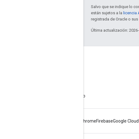
Salvo que se indique lo con
están sujetos a la
licencia
registrada de Oracle o sus 
Última actualización: 2026
Acerca de Apigee
We're part of Google
Eventos
Socios
Libros electrónicos y transmisiones web
Android
Chrome
Firebase
Google Cloud