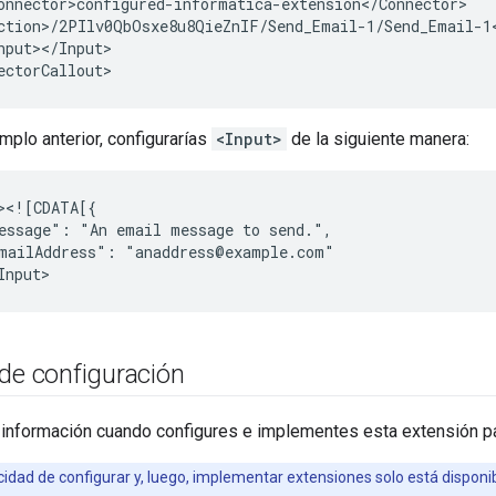
nput></Input>

emplo anterior, configurarías
<Input>
de la siguiente manera:
essage":
"An
email
message
to
mailAddress":
"anaddress@example.com"

de configuración
 información cuando configures e implementes esta extensión pa
idad de configurar y, luego, implementar extensiones solo está disponib