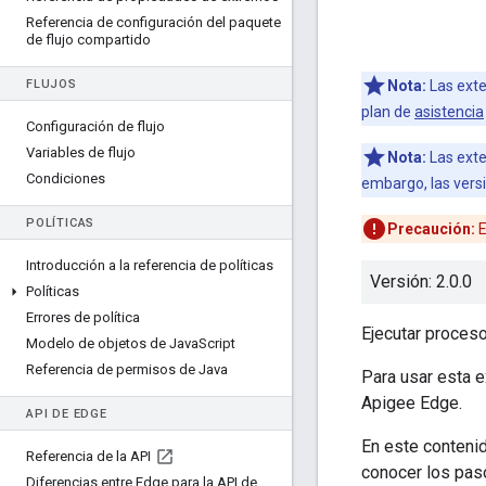
Referencia de configuración del paquete
de flujo compartido
FLUJOS
Nota:
Las exte
plan de
asistencia
Configuración de flujo
Variables de flujo
Nota:
Las exte
Condiciones
embargo, las vers
POLÍTICAS
Precaución:
E
Introducción a la referencia de políticas
Versión: 2.0.0
Políticas
Errores de política
Ejecutar proces
Modelo de objetos de Java
Script
Referencia de permisos de Java
Para usar esta e
Apigee Edge.
API DE EDGE
En este contenid
Referencia de la API
conocer los paso
Diferencias entre Edge para la API de