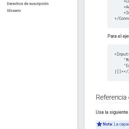
Derechos de suscripción
Glosario
<I
Para el ej
"M
"E
Referencia 
Usa la siguiente
Nota:
La capac