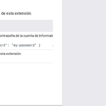
 de esta extensión.
Predeterminado
contraseña de la cuenta de Informatica.
Ninguno
ord": "my-password" } 
esta extensión.
https://apiregistry.informati
bpel/services/REST/ServiceR