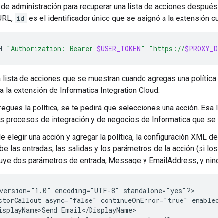
 de administración para recuperar una lista de acciones después d
URL,
id
es el identificador único que se asignó a la extensión 
H
"Authorization: Bearer 
$USER_TOKEN
"
"https://
$PROXY_D
a lista de acciones que se muestran cuando agregas una política
 a la extensión de Informatica Integration Cloud.
egues la política, se te pedirá que selecciones una acción. Esa 
los procesos de integración y de negocios de Informatica que se 
 elegir una acción y agregar la política, la configuración XML de
e las entradas, las salidas y los parámetros de la acción (si los 
luye dos parámetros de entrada, Message y EmailAddress, y ning
version="1.0"
encoding="UTF-8"
standalone="yes"?>

ctorCallout
async="false"
continueOnError="true"
enable
isplayName>Send