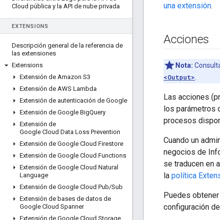
una extensión
.
Cloud pública y la API de nube privada
EXTENSIONS
Acciones
Descripción general de la referencia de
las extensiones
Extensions
Nota:
Consult
Extensión de Amazon S3
<Output>
.
Extensión de AWS Lambda
Las acciones (pr
Extensión de autenticación de Google
los parámetros d
Extensión de Google Big
Query
procesos disponi
Extensión de
Google Cloud Data Loss Prevention
Cuando un admini
Extensión de Google Cloud Firestore
negocios de Info
Extensión de Google Cloud Functions
se traducen en 
Extensión de Google Cloud Natural
la
política Exten
Language
Extensión de Google Cloud Pub
/
Sub
Puedes obtener u
Extensión de bases de datos de
configuración de
Google Cloud Spanner
Extensión de Google Cloud Storage