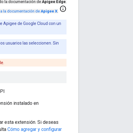
ndo la documentación de
Apigee Edge
.
info
r a la documentación de
Apigee X
.
 de Apigee de Google Cloud con un
s usuarios las seleccionen. Sin
le.
API
ensión instalado en
ar esta extensión. Si deseas
ulta
Cómo agregar y configurar