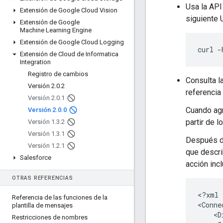
Usa la API
Extensión de Google Cloud Vision
siguiente 
Extensión de Google
Machine Learning Engine
Extensión de Google Cloud Logging
curl
-
Extensión de Cloud de Informatica
Integration
Registro de cambios
Consulta l
Versión 2
.
0
.
2
referencia
Versión 2
.
0
.
1
Cuando agr
Versión 2
.
0
.
0
partir de 
Versión 1
.
3
.
2
Versión 1
.
3
.
1
Después de
Versión 1
.
2
.
1
que describ
Salesforce
acción inc
OTRAS REFERENCIAS
<?xml
Referencia de las funciones de la
<Conne
plantilla de mensajes
<D
Restricciones de nombres