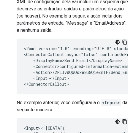
XML de configuração dela vai incluir um esquema que
descreve as entradas, saídas e parâmetros da ação
(se houver). No exemplo a seguir, a ação inclui dois
parâmetros de entrada, "Message" e "EmailAddress",
e nenhuma saída.
<?xml
version="1.0"
encoding="UTF-8"
standalo
<ConnectorCallout
async="false"
continueOnErr
<DisplayName>Send
<Input></Input>

No exemplo anterior, você configuraria o
<Input>
da
seguinte maneira: